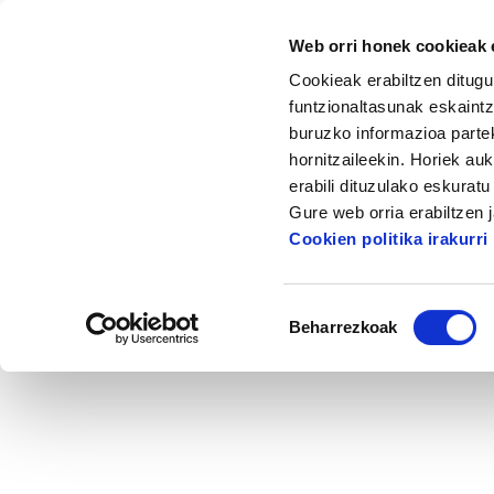
Web orri honek cookieak e
Cookieak erabiltzen ditugu
funtzionaltasunak eskaintz
buruzko informazioa partek
hornitzaileekin. Horiek au
Hasiera
Albisteak eta artikuluak
Alterna
erabili dituzulako eskurat
Gure web orria erabiltzen 
Cookien politika irakurri
Baimena
Beharrezkoak
hautatzea
2015/09/07