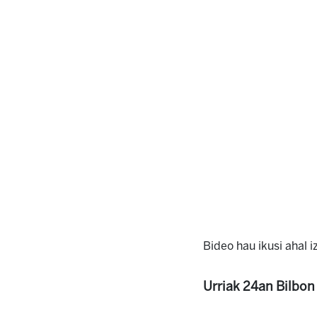
Bideo hau ikusi ahal 
Urriak 24an Bilbon 