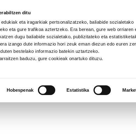
rabiltzen ditu
 edukiak eta iragarkiak pertsonalizatzeko, baliabide sozialetako
eko eta gure trafikoa aztertzeko. Era berean, gure web orriaren e
atzen dugu baliabide sozialetako, publizitateko eta estatistiketa
kera izango dute informazio hori zeuk eman diezun edo euren ze
tiben herria eraikitzen
u duten bestelako informazio batekin uztartzeko.
jarraitzen baduzu, gure cookieak onartuko dituzu.
Alternatiben herria eraikitze
Hobespenak
Estatistika
Marke