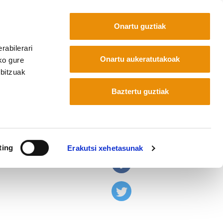
Onartu guztiak
rabilerari
Euskara
Français
Español
Onartu aukeratutakoak
ko gure
rbitzuak
Baztertu guztiak
n
ting
Erakutsi xehetasunak