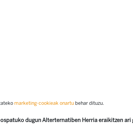
izateko
marketing-cookieak onartu
behar dituzu.
ospatuko dugun Alterternatiben Herria eraikitzen ari 