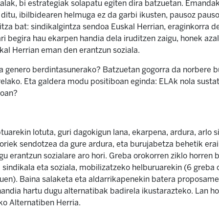
ealak, bi estrategiak solapatu egiten dira batzuetan. Emanda
itu, ibilbidearen helmuga ez da garbi ikusten, pausoz pauso 
za bat: sindikalgintza sendoa Euskal Herrian, eraginkorra de
ri begira hau ekarpen handia dela iruditzen zaigu, honek aza
skal Herrian eman den erantzun soziala.
a genero berdintasunerako? Batzuetan gogorra da norbere bur
relako. Eta galdera modu positiboan eginda: ELAk nola sust
poan?
uarekin lotuta, guri dagokigun lana, ekarpena, ardura, arlo s
oriek sendotzea da gure ardura, eta burujabetza behetik eraik
u erantzun sozialare aro hori. Greba orokorren ziklo horren ba
a sindikala eta soziala, mobilizatzeko helburuarekin (6 greba
tuen). Baina salaketa eta aldarrikapenekin batera proposame
 handia hartu dugu alternatibak badirela ikustarazteko. Lan h
iko Alternatiben Herria.