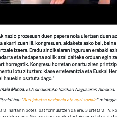
k nazio prozesuan duen papera nola ulertzen duen aza
 ekarri zuen III. kongresuan, aldaketa asko bai, bain
rtzale izaera. Eredu sindikalaren inguruan erabaki ezi
darra eta hedapena soilik azal daiteke orduan egin 
t horregatik. Kongresu horretan onartu ziren printzi
mentu lotu zituzten: klase erreferentzia eta Euskal Her
ai hauekin osatuta dago."
maia Muñoa
, ELA sindikatuko Idazkari Nagusiaren Albokoa.
itzaldi hau "
Burujabetza nazionala eta auzi soziala
" mintegi
arai hartan hipotesi bat formulatzen da ere, 3 urtetara, IV. 
ehaztuko dena. Gogoan izan garaiko testuingurua latza: dikta