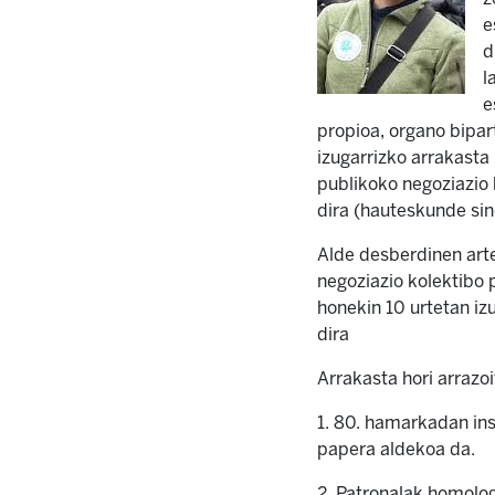
e
d
l
e
propioa, organo bipar
izugarrizko arrakasta
publikoko negoziazio 
dira (hauteskunde sin
Alde desberdinen art
negoziazio kolektibo 
honekin 10 urtetan iz
dira
Arrakasta hori arrazo
1. 80. hamarkadan ins
papera aldekoa da.
2. Patronalak homolog