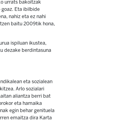
ko urrats bakoitzak
goaz. Eta ibilbide
na, nahiz eta ez nahi
ltzen baitu 2009tik hona,
ua ispiluan ikustea,
atu dezake berdintasuna
indikalean eta sozialean
itzea. Arlo sozialari
itan aliantza berri bat
 orokor eta hamaika
nak egin behar genituela
orren emaitza dira Karta