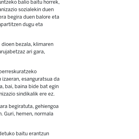
untzeko balio baitu horrek,
anizazio sozialekin duen
era begira duen balore eta
npartitzen dugu eta
k dioen bezala, klimaren
rujabetzaz ari gara,
 berreskuratzeko
n izaeran, esanguratsua da
, bai, baina bide bat egin
izazio sindikalik ere ez.
ara begiratuta, gehiengoa
en. Guri, hemen, normala
idetuko baitu erantzun