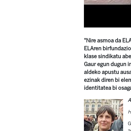
"Nire asmoa da ELA
ELAren birfundazioa
klase sindikatu abe
Gaur egun dugun in
aldeko apustu ausar
ezinak diren bi ele
identitatea bi osag
A
H
G
z