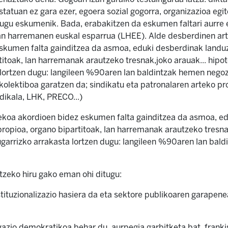
statuan ez gara ezer, egoera sozial gogorra, organizazioa egi
ugu eskumenik. Bada, erabakitzen da eskumen faltari aurre e
an harremanen euskal esparrua (LHEE). Alde desberdinen ar
skumen falta gainditzea da asmoa, eduki desberdinak landuz
titoak, lan harremanak arautzeko tresnak,joko arauak... hipot
 lortzen dugu: langileen %90aren lan baldintzak hemen negoz
kolektiboa garatzen da; sindikatu eta patronalaren arteko p
dikala, LHK, PRECO...)
ekoa akordioen bidez eskumen falta gainditzea da asmoa, ed
propioa, organo bipartitoak, lan harremanak arautzeko tresnak
ugarrizko arrakasta lortzen dugu: langileen %90aren lan bal
itzeko hiru gako eman ohi ditugu:
tituzionalizazio hasiera da eta sektore publikoaren garapene
azio demokratikoa behar du, aurpegia garbitketa bat, franki