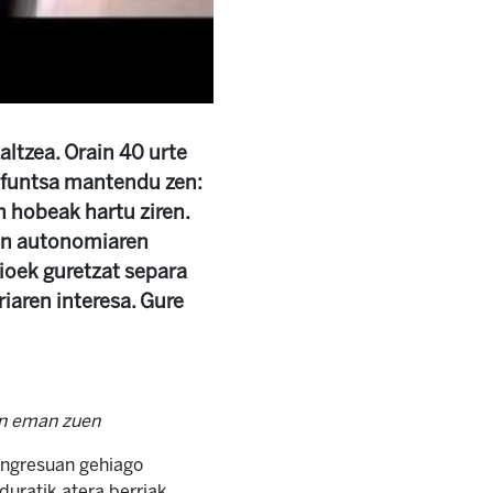
ltzea. Orain 40 urte
a funtsa mantendu zen:
n hobeak hartu ziren.
zen autonomiaren
pioek guretzat separa
riaren interesa. Gure
an eman zuen
kongresuan gehiago
duratik atera berriak,