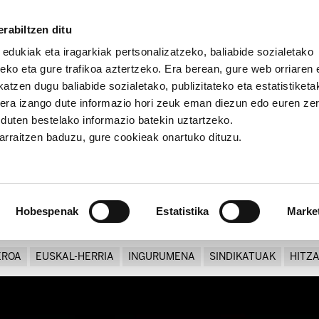
rabiltzen ditu
 edukiak eta iragarkiak pertsonalizatzeko, baliabide sozialetako
eko eta gure trafikoa aztertzeko. Era berean, gure web orriaren e
atzen dugu baliabide sozialetako, publizitateko eta estatistiketa
kera izango dute informazio hori zeuk eman diezun edo euren ze
uñoa:"Arlo sindikala eta soziala sendotu, burujabetza behet
u duten bestelako informazio batekin uztartzeko.
jarraitzen baduzu, gure cookieak onartuko dituzu.
ndikala eta soziala sendotu
eraikitzeko"
Hobespenak
Estatistika
Marke
EROA
EUSKAL-HERRIA
INGURUMENA
SINDIKATUAK
HITZ