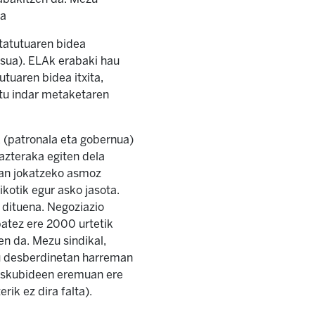
da
tatutuaren bidea
tsua). ELAk erabaki hau
utuaren bidea itxita,
tu indar metaketaren
k (patronala eta gobernua)
 azteraka egiten dela
zian jokatzeko asmoz
kotik egur asko jasota.
 dituena. Negoziazio
batez ere 2000 urtetik
en da. Mezu sindikal,
mu desberdinetan harreman
a eskubideen eremuan ere
rik ez dira falta).