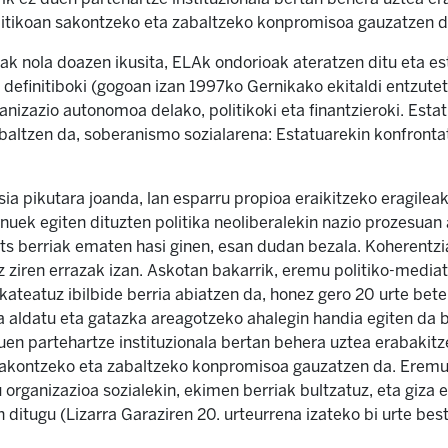
politikoan sakontzeko eta zabaltzeko konpromisoa gauzatzen 
k nola doazen ikusita, ELAk ondorioak ateratzen ditu eta es
definitiboki (gogoan izan 1997ko Gernikako ekitaldi entzute
ganizazio autonomoa delako, politikoki eta finantzieroki. Estat
altzen da, soberanismo sozialarena: Estatuarekin konfronta
sia pikutara joanda, lan esparru propioa eraikitzeko eragilea
rnuek egiten dituzten politika neoliberalekin nazio prozesuan
rats berriak ematen hasi ginen, esan dudan bezala. Koherent
ziren errazak izan. Askotan bakarrik, eremu politiko-mediati
ateatuz ibilbide berria abiatzen da, honez gero 20 urte bete
a aldatu eta gatazka areagotzeko ahalegin handia egiten da 
duen partehartze instituzionala bertan behera uztea erabakitz
n sakontzeko eta zabaltzeko konpromisoa gauzatzen da. Ere
u organizazioa sozialekin, ekimen berriak bultzatuz, eta giz
itugu (Lizarra Garaziren 20. urteurrena izateko bi urte beste