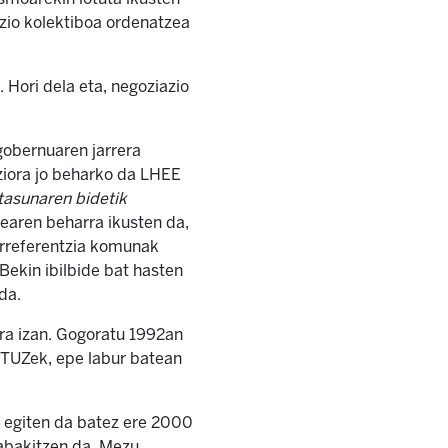
azio kolektiboa ordenatzea
 Hori dela eta, negoziazio
 gobernuaren jarrera
ziora jo beharko da LHEE
tasunaren bidetik
zearen beharra ikusten da,
 erreferentzia komunak
Bekin ibilbide bat hasten
da.
rra izan. Gogoratu 1992an
ETUZek, epe labur batean
a egiten da batez ere 2000
rabakitzen da. Mezu