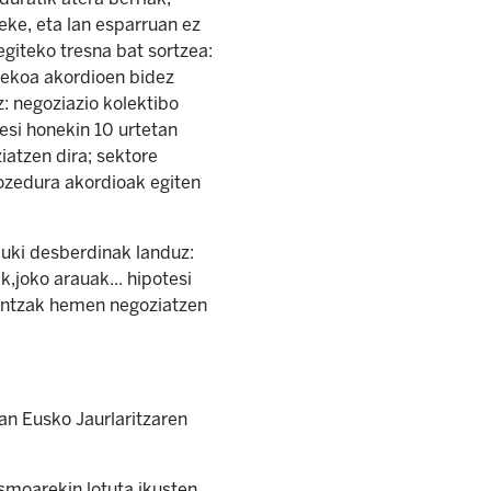
teke, eta lan esparruan ez
giteko tresna bat sortzea:
tekoa akordioen bidez
: negoziazio kolektibo
esi honekin 10 urtetan
iatzen dira; sektore
rozedura akordioak egiten
uki desberdinak landuz:
,joko arauak... hipotesi
dintzak hemen negoziatzen
an Eusko Jaurlaritzaren
smoarekin lotuta ikusten