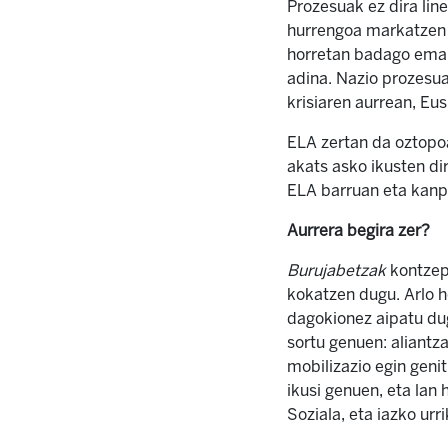
Prozesuak ez dira lin
hurrengoa markatzen d
horretan badago emait
adina. Nazio prozesua
krisiaren aurrean, Eu
ELA zertan da oztopo
akats asko ikusten di
ELA barruan eta kan
Aurrera begira zer?
Burujabetzak
kontzept
kokatzen dugu. Arlo h
dagokionez aipatu dug
sortu genuen: aliantz
mobilizazio egin geni
ikusi genuen, eta lan
Soziala, eta iazko urr