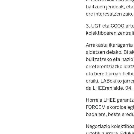
baitzuen jendeak, eta
ere interesatzen zaio.
3. UGT eta CCOO artek
kolektiboaren zentral
Arrakasta ikaragarria
aldatzen delako. Bi a
bultzatzeko eta nazi
erreferentziazko idat
eta bere buruari helb
eraiki, LABekiko jarr
da LHEEren alde. 94. 
Horrela LHEE garantze
FORCEM akordioa egit
bada ere, beste eredu
Negoziazio kolektiboa
urtetik aurrera. Eduk