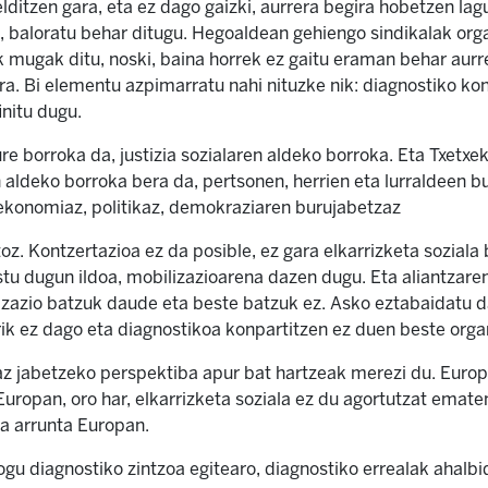
lditzen gara, eta ez dago gaizki, aurrera begira hobetzen lag
, baloratu behar ditugu. Hegoaldean gehiengo sindikalak org
mugak ditu, noski, baina horrek ez gaitu eraman behar aurr
ra. Bi elementu azpimarratu nahi nituzke nik: diagnostiko ko
initu dugu.
re borroka da, justizia sozialaren aldeko borroka. Eta Txetxe
aldeko borroka bera da, pertsonen, herrien eta lurraldeen bu
 ekonomiaz, politikaz, demokraziaren burujabetzaz
oz. Kontzertazioa ez da posible, ez gara elkarrizketa soziala
stu dugun ildoa, mobilizazioarena dazen dugu. Eta aliantzare
izazio batzuk daude eta beste batzuk ez. Asko eztabaidatu da
rik ez dago eta diagnostikoa konpartitzen ez duen beste organ
az jabetzeko perspektiba apur bat hartzeak merezi du. Europ
Europan, oro har, elkarrizketa soziala ez du agortutzat emat
da arrunta Europan.
gu diagnostiko zintzoa egitearo, diagnostiko errealak ahalb