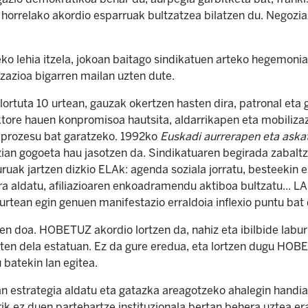
 horrelako akordio esparruak bultzatzea bilatzen du. Negozi
o lehia itzela, jokoan baitago sindikatuen arteko hegemonia.
izazioa bigarren mailan uzten dute.
 lortuta 10 urtean, gauzak okertzen hasten dira, patronal eta
ktore hauen konpromisoa hautsita, aldarrikapen eta mobiliza
o prozesu bat garatzeko. 1992ko
Euskadi aurrerapen eta aska
zian gogoeta hau jasotzen da. Sindikatuaren begirada zabalt
uruak jartzen dizkio ELAk: agenda soziala jorratu, besteekin
era aldatu, afiliazioaren enkoadramendu aktiboa bultzatu... LA
urtean egin genuen manifestazio erraldoia inflexio puntu bat 
n doa. HOBETUZ akordio lortzen da, nahiz eta ibilbide labu
en dela estatuan. Ez da gure eredua, eta lortzen dugu HOB
 batekin lan egitea.
n estrategia aldatu eta gatazka areagotzeko ahalegin handi
irik ez duen partehartze instituzionala bertan behera uztea e