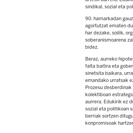
sindikal, sozial eta 
90. hamarkadan gauza
agortutzat ematen du 
har dezake, soilik, or
soberanismoarena zab
bidez.
Beraz, aurreko hipote
falta baitira eta gobe
sinetsita baikara, ur
emandako urratsak ez 
Prozesu desberdinak k
kolektiboan estrategi
aurrera. Edukirik ez 
sozial eta politikoa
berriak sortzen ditug
konpromisoak hartzen d