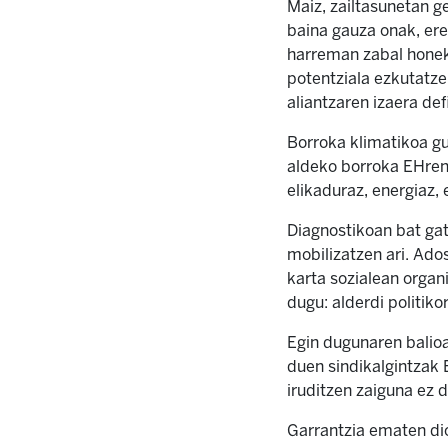
Maiz, zailtasunetan ge
baina gauza onak, ere
harreman zabal honek 
potentziala ezkutatze
aliantzaren izaera def
Borroka klimatikoa gu
aldeko borroka EHren 
elikaduraz, energiaz,
Diagnostikoan bat gat
mobilizatzen ari. Ado
karta sozialean organ
dugu: alderdi politiko
Egin dugunaren balio
duen sindikalgintzak 
iruditzen zaiguna ez 
Garrantzia ematen dio