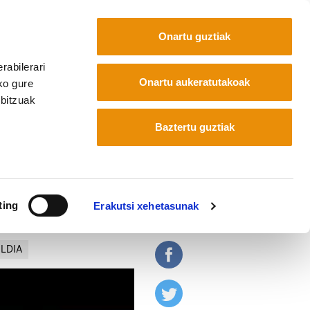
Onartu guztiak
rabilerari
Euskara
Français
Español
Onartu aukeratutakoak
ko gure
rbitzuak
ik eraikitzeko"
Baztertu guztiak
, burujabetza behetik
ting
Erakutsi xehetasunak
ALDIA