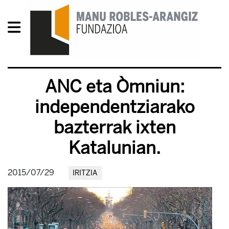
ANC eta Òmniun:
independentziarako
bazterrak ixten
Katalunian.
2015/07/29
IRITZIA