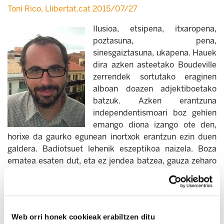
Toni Rico, Llibertat.cat 2015/07/27
Ilusioa, etsipena, itxaropena,
poztasuna, pena,
sinesgaiztasuna, ukapena. Hauek
dira azken asteetako Boudeville
zerrendek sortutako eraginen
alboan doazen adjektiboetako
batzuk. Azken erantzuna
independentismoari boz gehien
emango diona izango ote den,
horixe da gaurko egunean inortxok erantzun ezin duen
galdera. Badiotsuet lehenik eszeptikoa naizela. Boza
ematea esaten dut, eta ez jendea batzea, gauza zeharo
desberdinak baitira. Ziurtasun baino zalantza gehiago
ditut, azken batean, egoera politikoa ez baitugu
lehenago bizitu. Edozelan ere, lerro hauen bitartez
mahai gainean jarri nahi nukeena ez da CDC eta ERCren
Web orri honek cookieak erabiltzen ditu
erabakia, erakunde soberanistena baizik.