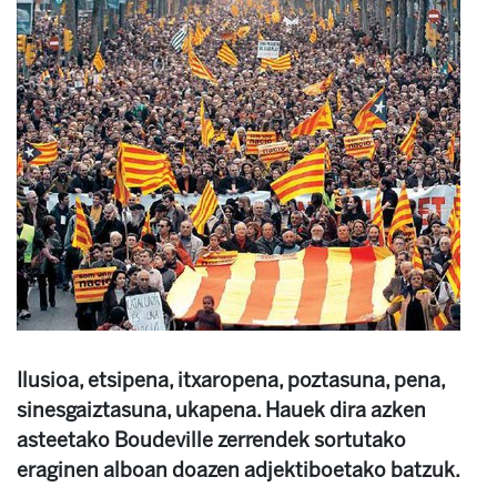
Ilusioa, etsipena, itxaropena, poztasuna, pena,
sinesgaiztasuna, ukapena. Hauek dira azken
asteetako Boudeville zerrendek sortutako
eraginen alboan doazen adjektiboetako batzuk.