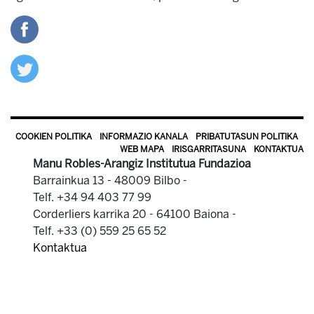
COOKIEN POLITIKA
INFORMAZIO KANALA
PRIBATUTASUN POLITIKA
WEB MAPA
IRISGARRITASUNA
KONTAKTUA
Manu Robles-Arangiz Institutua Fundazioa
Barrainkua 13 - 48009 Bilbo -
Telf. +34 94 403 77 99
Corderliers karrika 20 - 64100 Baiona -
Telf. +33 (0) 559 25 65 52
Kontaktua