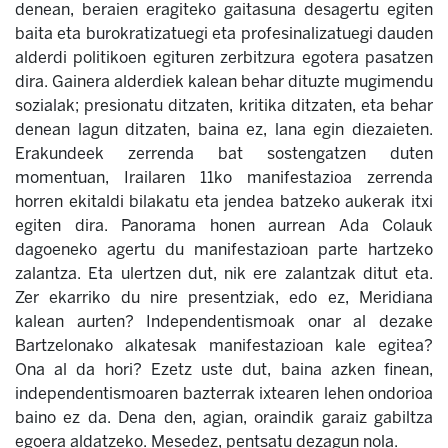
denean, beraien eragiteko gaitasuna desagertu egiten
baita eta burokratizatuegi eta profesinalizatuegi dauden
alderdi politikoen egituren zerbitzura egotera pasatzen
dira. Gainera alderdiek kalean behar dituzte mugimendu
sozialak; presionatu ditzaten, kritika ditzaten, eta behar
denean lagun ditzaten, baina ez, lana egin diezaieten.
Erakundeek zerrenda bat sostengatzen duten
momentuan, Irailaren 11ko manifestazioa zerrenda
horren ekitaldi bilakatu eta jendea batzeko aukerak itxi
egiten dira. Panorama honen aurrean Ada Colauk
dagoeneko agertu du manifestazioan parte hartzeko
zalantza. Eta ulertzen dut, nik ere zalantzak ditut eta.
Zer ekarriko du nire presentziak, edo ez, Meridiana
kalean aurten? Independentismoak onar al dezake
Bartzelonako alkatesak manifestazioan kale egitea?
Ona al da hori? Ezetz uste dut, baina azken finean,
independentismoaren bazterrak ixtearen lehen ondorioa
baino ez da. Dena den, agian, oraindik garaiz gabiltza
egoera aldatzeko. Mesedez, pentsatu dezagun nola.