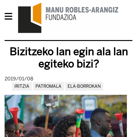
Bizitzeko lan egin ala lan
egiteko bizi?
2019/01/08
IRITZIA
PATROMALA
ELA-BORROKAN