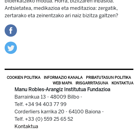
biderkatzeko modua. Horra, bizitzaren inbasioa.
Antsietatea, medikazioa eta meditazioa: zergatik,
zertarako eta zeinentzako ari naiz bizitza galtzen?
COOKIEN POLITIKA
INFORMAZIO KANALA
PRIBATUTASUN POLITIKA
WEB MAPA
IRISGARRITASUNA
KONTAKTUA
Manu Robles-Arangiz Institutua Fundazioa
Barrainkua 13 - 48009 Bilbo -
Telf. +34 94 403 77 99
Corderliers karrika 20 - 64100 Baiona -
Telf. +33 (0) 559 25 65 52
Kontaktua