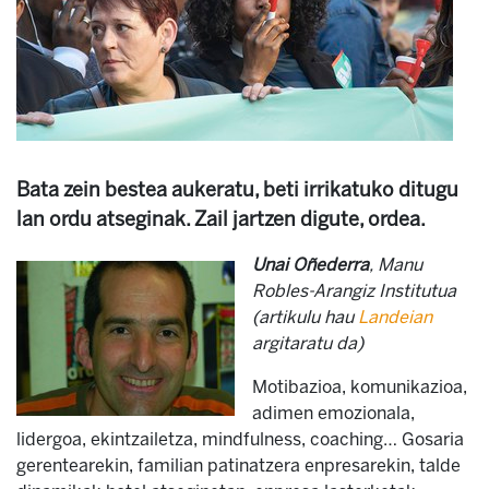
Bata zein bestea aukeratu, beti irrikatuko ditugu
lan ordu atseginak. Zail jartzen digute, ordea.
Unai Oñederra
, Manu
Robles-Arangiz Institutua
(artikulu hau
Landeian
argitaratu da)
Motibazioa, komunikazioa,
adimen emozionala,
lidergoa, ekintzailetza, mindfulness, coaching… Gosaria
gerentearekin, familian patinatzera enpresarekin, talde