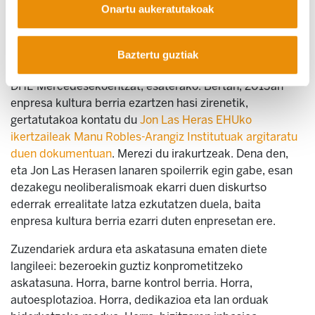
gordinean itota, administrazio publikoek eta enpresek
Onartu aukeratutakoak
dirua aurreztu eta irabazteko, hurrenez hurren.
Partaidetza, gardentasuna, komunikazioa, motibazioa…
Baztertu guztiak
beste langile batzuentzat dago pentsatuta. Gasteizko
DHL-Mercedesekoentzat, esaterako. Bertan, 2013an
enpresa kultura berria ezartzen hasi zirenetik,
gertatutakoa kontatu du
Jon Las Heras EHUko
ikertzaileak Manu Robles-Arangiz Institutuak argitaratu
duen dokumentuan
. Merezi du irakurtzeak. Dena den,
eta Jon Las Herasen lanaren spoilerrik egin gabe, esan
dezakegu neoliberalismoak ekarri duen diskurtso
ederrak errealitate latza ezkutatzen duela, baita
enpresa kultura berria ezarri duten enpresetan ere.
Zuzendariek ardura eta askatasuna ematen diete
langileei: bezeroekin guztiz konprometitzeko
askatasuna. Horra, barne kontrol berria. Horra,
autoesplotazioa. Horra, dedikazioa eta lan orduak