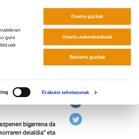
Onartu guztiak
rabilerari
Euskara
Français
Español
Onartu aukeratutakoak
ko gure
rbitzuak
Baztertu guztiak
n ezkutaketa
ting
Erakutsi xehetasunak
kezpenen bigarrena da
korraren deialdia" eta