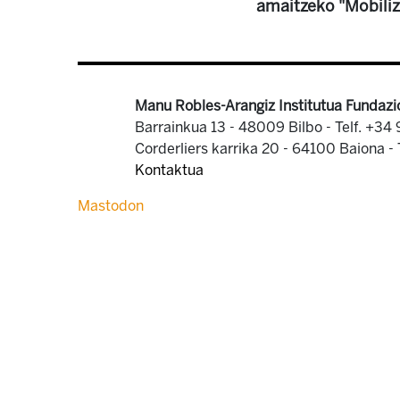
amaitzeko "Mobiliz
Manu Robles-Arangiz Institutua Fundazi
Barrainkua 13 - 48009 Bilbo -
Telf. +34
Corderliers karrika 20 - 64100 Baiona -
Kontaktua
Mastodon