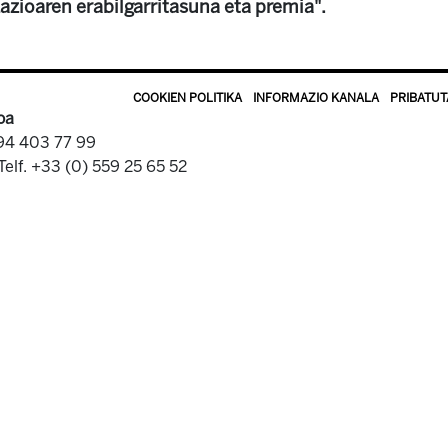
azioaren erabilgarritasuna eta premia".
COOKIEN POLITIKA
INFORMAZIO KANALA
PRIBATUT
oa
 94 403 77 99
Telf. +33 (0) 559 25 65 52