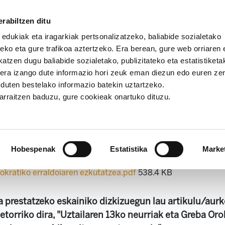
rabiltzen ditu
 edukiak eta iragarkiak pertsonalizatzeko, baliabide sozialetako
eko eta gure trafikoa aztertzeko. Era berean, gure web orriaren e
atzen dugu baliabide sozialetako, publizitateko eta estatistiketa
kera izango dute informazio hori zeuk eman diezun edo euren ze
 eta demokrazia krisi erraldoiaren ezkutaketa
u duten bestelako informazio batekin uztartzeko.
jarraitzen baduzu, gure cookieak onartuko dituzu.
 demokrazia krisi erraldoiare
Hobespenak
Estatistika
Marke
mokratiko erraldoiaren ezkutatzea.pdf
538.4 KB
ba prestatzeko eskainiko dizkizuegun lau artikulu/aur
etorriko dira, "Uztailaren 13ko neurriak eta Greba Oro