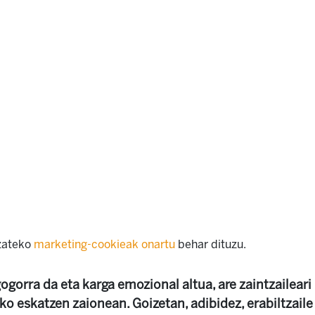
izateko
marketing-cookieak onartu
behar dituzu.
gogorra da eta karga emozional altua, are zaintzailear
o eskatzen zaionean. Goizetan, adibidez, erabiltzaile