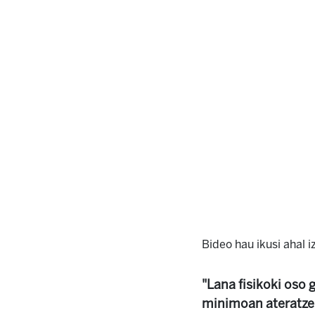
Bideo hau ikusi ahal 
"Lana fisikoki oso 
minimoan ateratzek