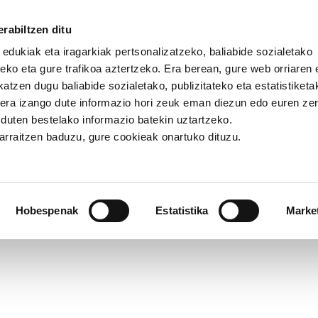
rabiltzen ditu
 edukiak eta iragarkiak pertsonalizatzeko, baliabide sozialetako
eko eta gure trafikoa aztertzeko. Era berean, gure web orriaren e
atzen dugu baliabide sozialetako, publizitateko eta estatistiketa
kera izango dute informazio hori zeuk eman diezun edo euren ze
ak muntai kateko produktu gisa tratatzen dira"
u duten bestelako informazio batekin uztartzeko.
jarraitzen baduzu, gure cookieak onartuko dituzu.
ntai kateko produktu gisa tr
Hobespenak
Estatistika
Marke