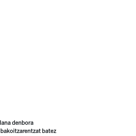
i lana denbora
 bakoitzarentzat batez