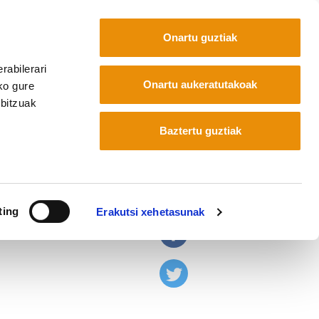
Onartu guztiak
rabilerari
Euskara
Français
Español
Onartu aukeratutakoak
ko gure
rbitzuak
Baztertu guztiak
atatzen dira"
ting
Erakutsi xehetasunak