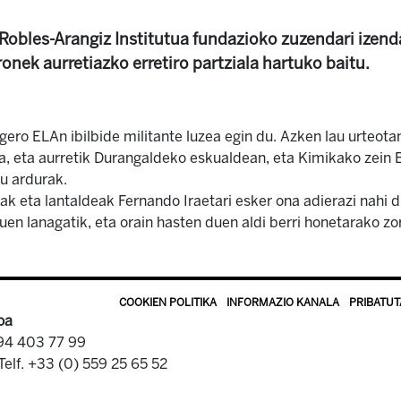
obles-Arangiz Institutua fundazioko zuzendari izend
ronek aurretiazko erretiro partziala hartuko baitu.
ro ELAn ibilbide militante luzea egin du. Azken lau urteot
da, eta aurretik Durangaldeko eskualdean, eta Kimikako zein 
tu ardurak.
k eta lantaldeak Fernando Iraetari esker ona adierazi nahi d
uen lanagatik, eta orain hasten duen aldi berri honetarako zo
COOKIEN POLITIKA
INFORMAZIO KANALA
PRIBATUT
oa
 94 403 77 99
Telf. +33 (0) 559 25 65 52