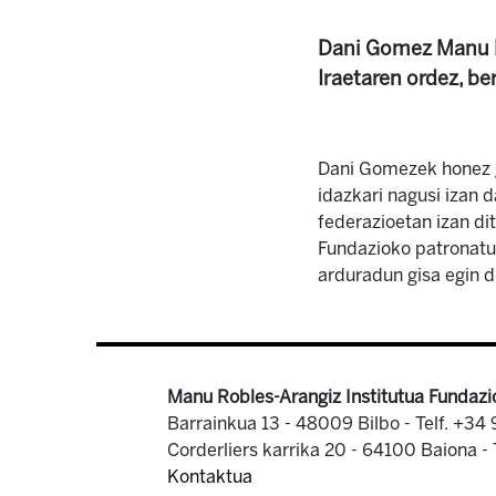
Dani Gomez Manu R
Iraetaren ordez, be
Dani Gomezek honez ge
idazkari nagusi izan 
federazioetan izan di
Fundazioko patronatua
arduradun gisa egin d
Manu Robles-Arangiz Institutua Fundazi
Barrainkua 13 - 48009 Bilbo -
Telf. +34
Corderliers karrika 20 - 64100 Baiona -
Kontaktua