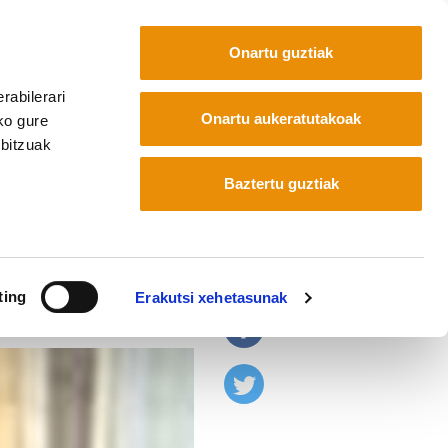
Onartu guztiak
rabilerari
Euskara
Français
Español
Onartu aukeratutakoak
ko gure
rbitzuak
erria
Baztertu guztiak
ioko zuzendari berria
ting
Erakutsi xehetasunak