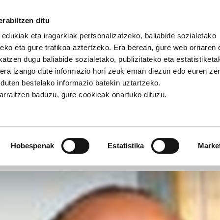
rabiltzen ditu
 edukiak eta iragarkiak pertsonalizatzeko, baliabide sozialetako
eko eta gure trafikoa aztertzeko. Era berean, gure web orriaren e
atzen dugu baliabide sozialetako, publizitateko eta estatistiketa
kera izango dute informazio hori zeuk eman diezun edo euren ze
omez Manu Robles-Arangiz Institutua fundazioko zuzendari b
u duten bestelako informazio batekin uztartzeko.
jarraitzen baduzu, gure cookieak onartuko dituzu.
es-Arangiz Institutua fundaz
Hobespenak
Estatistika
Marke