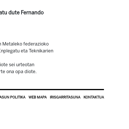
atu dute Fernando
an Metaleko federazioko
Enplegatu eta Teknikarien
iote sei urteotan
rte ona opa diote.
ASUN POLITIKA
WEB MAPA
IRISGARRITASUNA
KONTAKTUA