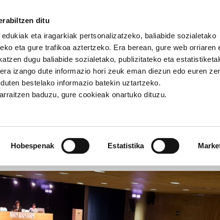
rabiltzen ditu
 edukiak eta iragarkiak pertsonalizatzeko, baliabide sozialetako
eko eta gure trafikoa aztertzeko. Era berean, gure web orriaren e
atzen dugu baliabide sozialetako, publizitateko eta estatistiketa
kera izango dute informazio hori zeuk eman diezun edo euren ze
cedes: Enpresa Kultura Berriari nola aurre egin
u duten bestelako informazio batekin uztartzeko.
jarraitzen baduzu, gure cookieak onartuko dituzu.
 Enpresa Kultura Berriari n
Hobespenak
Estatistika
Marke
ALDIA
PATROMALA
EMANBOSTEKOA