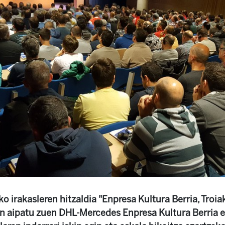
 irakasleren hitzaldia "Enpresa Kultura Berria, Troia
an aipatu zuen DHL-Mercedes Enpresa Kultura Berria ez