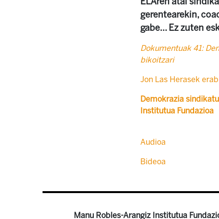
ELAren atal sindika
gerentearekin, coa
gabe... Ez zuten esk
Dokumentuak 41: Demo
bikoitzari
Jon Las Herasek erabi
Demokrazia sindikatu
Institutua Fundazioa
Audioa
Bideoa
Manu Robles-Arangiz Institutua Fundazi