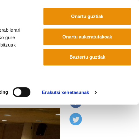
Onartu guztiak
rabilerari
Euskara
Français
Español
Onartu aukeratutakoak
ko gure
rbitzuak
Baztertu guztiak
ola aurre egin
ting
Erakutsi xehetasunak