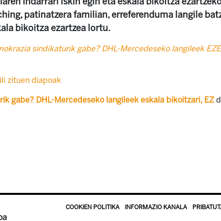
laren indarrari iskin egin eta eskala bikoitza ezartzek
ching, patinatzera familian, erreferenduma langile ba
ala bikoitza ezartzea lortu.
krazia sindikaturik gabe? DHL-Mercedeseko langileek EZE
li zituen diapoak
rik gabe? DHL-Mercedeseko langileek eskala bikoitzari, EZ
COOKIEN POLITIKA
INFORMAZIO KANALA
PRIBATUT
oa