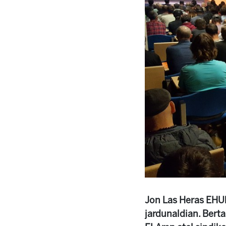
Jon Las Heras EHUko
jardunaldian. Bert