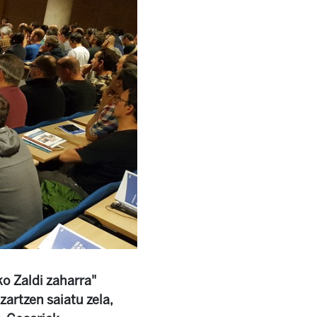
ko Zaldi zaharra"
artzen saiatu zela,