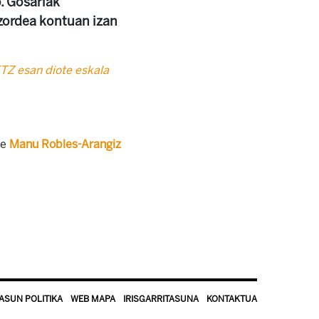
o. Gosariak
tzordea kontuan izan
TZ esan diote eskala
de
Manu Robles-Arangiz
ASUN POLITIKA
WEB MAPA
IRISGARRITASUNA
KONTAKTUA