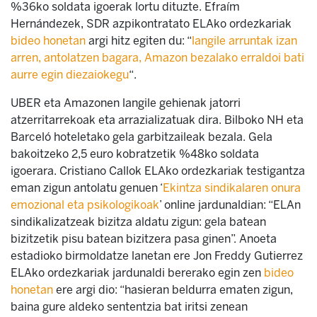
%36ko soldata igoerak lortu dituzte. Efraím
Hernándezek, SDR azpikontratato ELAko ordezkariak
bideo honetan
argi hitz egiten du: “
langile arruntak izan
arren, antolatzen bagara, Amazon bezalako erraldoi bati
aurre egin diezaiokegu
“.
UBER eta Amazonen langile gehienak jatorri
atzerritarrekoak eta arrazializatuak dira. Bilboko NH eta
Barceló hoteletako gela garbitzaileak bezala. Gela
bakoitzeko 2,5 euro kobratzetik %48ko soldata
igoerara. Cristiano Callok ELAko ordezkariak testigantza
eman zigun antolatu genuen ‘
Ekintza sindikalaren onura
emozional eta psikologikoak
’ online jardunaldian: “ELAn
sindikalizatzeak bizitza aldatu zigun: gela batean
bizitzetik pisu batean bizitzera pasa ginen”. Anoeta
estadioko birmoldatze lanetan ere Jon Freddy Gutierrez
ELAko ordezkariak jardunaldi bererako egin zen
bideo
honetan
ere argi dio: “hasieran beldurra ematen zigun,
baina gure aldeko sententzia bat iritsi zenean