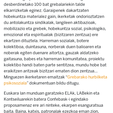
desberdinetako 100 bat grebalariekin talde
elkarrizketak eginez. Garaipenek dakartzaten
hobekuntza materialez gain, ikerketak ondorioztatzen
du antolakuntza sindikalak, langileen aktibazioak,
mobilizazio eta grebek, hobekuntza sozial, psikologiko,
emozional eta espiritualak (bizitzaren zentzua) ere
ekartzen dituztela. Harreman sozialak, botere
kolektiboa, duintasuna, norberak duen balioaren eta
noberak egiten duenare aitortza, gauzak aldatzeko
gaitasuna, babes eta harreman komunitatea, proiektu
kolektibo handi baten parte sentitzea, mundu hobe bat
eraikitzen aritzeak bizitzari ematen dion zentzua…
Minguezen ikerketaren emaitzak “
Grebarako hurbilketa
psikosoziala
” dokumentuan bildu ditugu.
Euskara lan munduan garatzeko ELAk, LABekin eta
Kontseiluarekin batera Confebask-i egindako
proposamenaz ere ari ninteke, ekarpen esanguratsua
baita. Baina, katxis, patronalak ezezkoa eman zion,