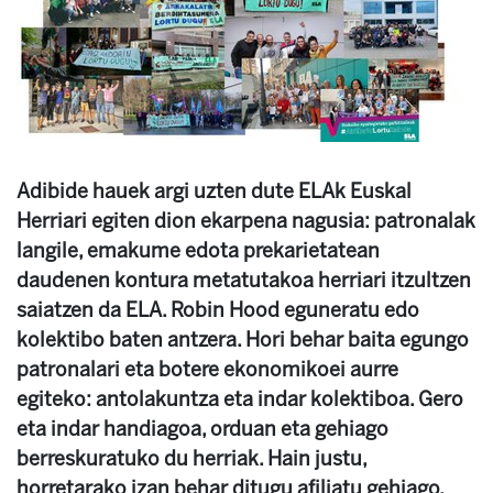
Adibide hauek argi uzten dute ELAk Euskal
Herriari egiten dion ekarpena nagusia: patronalak
langile, emakume edota prekarietatean
daudenen kontura metatutakoa herriari itzultzen
saiatzen da ELA. Robin Hood eguneratu edo
kolektibo baten antzera. Hori behar baita egungo
patronalari eta botere ekonomikoei aurre
egiteko: antolakuntza eta indar kolektiboa. Gero
eta indar handiagoa, orduan eta gehiago
berreskuratuko du herriak. Hain justu,
horretarako izan behar ditugu afiliatu gehiago,