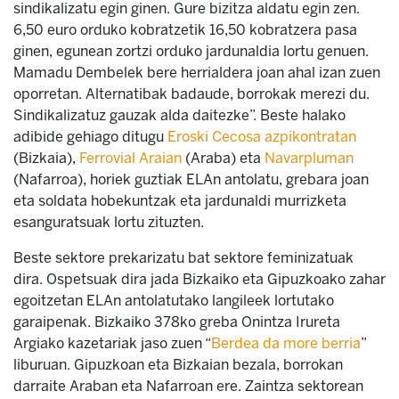
sindikalizatu egin ginen. Gure bizitza aldatu egin zen.
6,50 euro orduko kobratzetik 16,50 kobratzera pasa
ginen, egunean zortzi orduko jardunaldia lortu genuen.
Mamadu Dembelek bere herrialdera joan ahal izan zuen
oporretan. Alternatibak badaude, borrokak merezi du.
Sindikalizatuz gauzak alda daitezke”. Beste halako
adibide gehiago ditugu
Eroski Cecosa azpikontratan
(Bizkaia),
Ferrovial Araian
(Araba) eta
Navarpluman
(Nafarroa), horiek guztiak ELAn antolatu, grebara joan
eta soldata hobekuntzak eta jardunaldi murrizketa
esanguratsuak lortu zituzten.
Beste sektore prekarizatu bat sektore feminizatuak
dira. Ospetsuak dira jada Bizkaiko eta Gipuzkoako zahar
egoitzetan ELAn antolatutako langileek lortutako
garaipenak. Bizkaiko 378ko greba Onintza Irureta
Argiako kazetariak jaso zuen “
Berdea da more berria
”
liburuan. Gipuzkoan eta Bizkaian bezala, borrokan
darraite Araban eta Nafarroan ere. Zaintza sektorean