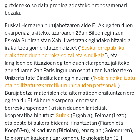
gutxieneko soldata propioa adosteko proposamenari
bezala.
Euskal Herriaren burujabetzaren alde ELAk egiten duen
ekarpenaz jakiteko, azaroaren 29an Bilbon egin zen
Eskola Subiranistan Xabi Irastorzak egindako hitzaldia
irakurtzea gomendatzen dizuet (‘
Euskal errepublika
eraikitzen duen borroka soizal eta sindikala
’), eta
langileen politizazioan egiten duen ekarpenaz jakiteko,
abenduaren 2an Paris inguruan ospatu zen Nazioarteko
Unibertsitate Sindikalean egin nuena (‘
Nola sindikalizatu
eta politizatu ezkerretik urrun dauden pertsonak
’).
Burujabetza materialen eta alternatiben eraikuntzan ere
egiten du ELAkbere ekarpena: enpresen
berreskurapenean (krisian dauden lantokiak
kooperatiba bihurtuz:
Sutek
(Ergobia), Felmar (Lezo),
eta beste bi aukera bidean), finantzetan (Fiaren eta
Koop57-n), elikaduran (Biziolan), energian (Goienerren),
telekomunikazioan (Izarkomen), teknologietan (EH