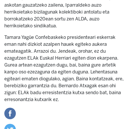
askotan gauzatzeko zailena, Iparraldeko auzo
herrikoietako bizilagunak kolektiboki antolatu eta
borrokatzeko 2020ean sortu zen ALDA, auzo
herrikoietako sindikatua.
Tamara Yagüe Confebaskeko presidenteari eskerrak
eman nahi dizkiot azalpen hauek egiteko aukera
emateagatik. Arrazoi du. Jendeak, orohar, ez du
ezagutzen ELAk Euskal Herriari egiten dion ekarpena.
Gurea artean ezagutzen dugu, bai, baina gure artetik
kanpo oso ezezaguna da egiten duguna. Lehentasuna
egiteari ematen diogulako, agian. Baina kontatzeak, ere,
berebiziko garrantzia du. Bernardo Atxagak esan ohi
zigun: ELAk badu erresistentzia kutxa sendo bat, baina
erresonantzia kutxarik ez.