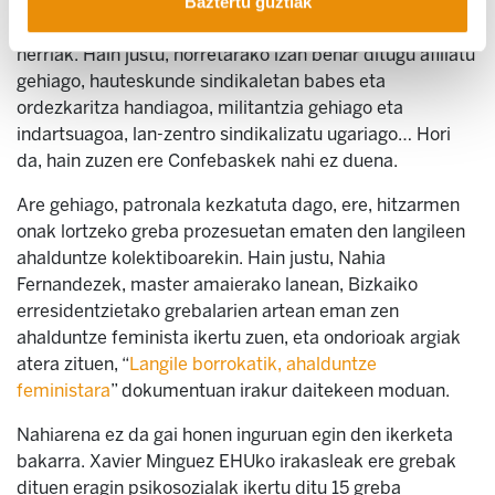
egiteko: antolakuntza eta indar kolektiboa. Gero eta
Baztertu guztiak
indar handiagoa, orduan eta gehiago berreskuratuko du
herriak. Hain justu, horretarako izan behar ditugu afiliatu
gehiago, hauteskunde sindikaletan babes eta
ordezkaritza handiagoa, militantzia gehiago eta
indartsuagoa, lan-zentro sindikalizatu ugariago… Hori
da, hain zuzen ere Confebaskek nahi ez duena.
Are gehiago, patronala kezkatuta dago, ere, hitzarmen
onak lortzeko greba prozesuetan ematen den langileen
ahalduntze kolektiboarekin. Hain justu, Nahia
Fernandezek, master amaierako lanean, Bizkaiko
erresidentzietako grebalarien artean eman zen
ahalduntze feminista ikertu zuen, eta ondorioak argiak
atera zituen, “
Langile borrokatik, ahalduntze
feministara
” dokumentuan irakur daitekeen moduan.
Nahiarena ez da gai honen inguruan egin den ikerketa
bakarra. Xavier Minguez EHUko irakasleak ere grebak
dituen eragin psikosozialak ikertu ditu 15 greba