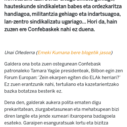
hauteskunde sindikaletan babes eta ordezkaritza
handiagoa, militantzia gehiago eta indartsuagoa,
lan-zentro sindikalizatu ugariago… Hori da, hain
zuzen ere Confebaskek nahi ez duena.
Unai Oñederra (
Emeki Kumana bere blogetik jasoa
)
Galdera ona bota zuen ostegunean Confebask
patronaleko Tamara Yagüe presidenteak, Bilbon egin zen
Forum Europan: ‘Zein ekarpen egiten dio ELAk herriari?’
Ez zuen erantzunik nahi, tertuliano eta kazetarientzako
bazka botatzea besterik ez.
Dena den, galderak aukera polita ematen digu
prekaritatean, ziurgabetasunean eta mehatxupean bizi
diren langile eta jende xumeari itxaropena badagoela
esateko. Garaipen esanguratsuak lortu eta bizitza