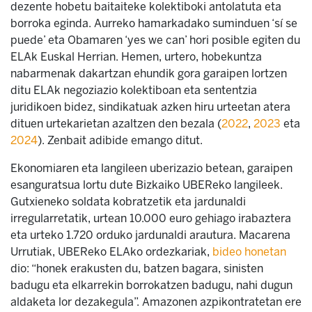
dezente hobetu baitaiteke kolektiboki antolatuta eta
borroka eginda. Aurreko hamarkadako suminduen ‘sí se
puede’ eta Obamaren ‘yes we can’ hori posible egiten du
ELAk Euskal Herrian. Hemen, urtero, hobekuntza
nabarmenak dakartzan ehundik gora garaipen lortzen
ditu ELAk negoziazio kolektiboan eta sententzia
juridikoen bidez, sindikatuak azken hiru urteetan atera
dituen urtekarietan azaltzen den bezala (
2022
,
2023
eta
2024
). Zenbait adibide emango ditut.
Ekonomiaren eta langileen uberizazio betean, garaipen
esanguratsua lortu dute Bizkaiko UBEReko langileek.
Gutxieneko soldata kobratzetik eta jardunaldi
irregularretatik, urtean 10.000 euro gehiago irabaztera
eta urteko 1.720 orduko jardunaldi arautura. Macarena
Urrutiak, UBEReko ELAko ordezkariak,
bideo honetan
dio: “honek erakusten du, batzen bagara, sinisten
badugu eta elkarrekin borrokatzen badugu, nahi dugun
aldaketa lor dezakegula”. Amazonen azpikontratetan ere