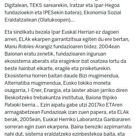
Digitalean, TEKS sarearekin, Iratzar eta Ipar-Hegoa
fundazioekin eta IPESekin batera), Ekonomia Sozial
Eraldatzailean (Olatukoopen)…
Eta sindikatu bezala Ipar Euskal Herrian ez dagoen
arren, ELAk ekarpen garrantzitsua egiten du ere bertan,
Manu Robles-Arangiz fundazioaren bidez. 2004ean
Baionan eratu zenetik, fundazioaren inguruan
ekosistema aberats eta eraginkor bat osatzea lortu da
beste hainbat elkarte, eragile eta proiketurekin.
Ekosistema horren baitan daude Bizi mugimendua,
Alternatiba mugimendua, Eusko tokiko moneta
osagarria, I-Ener, Enargia, eta laister abian jarriko diren
Beskoitzeko trebakuntza institutua, Baiona ttipiko
Patxoki berria… Ezin aipatu gabe utzi 2017ko ETAren
armagabetzean Fundazioak izan zuen papera, eta ELAk
berak, 2005ean, Euskal Herriko Laborantza Ganbararen
sorreran egin zuen ekarpena. Baina bereziki azpimarratu
nahi dut, sistema eraldatzeko ezinbestekoa baita, eta