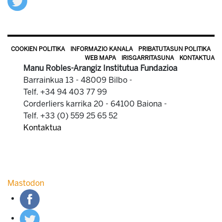
COOKIEN POLITIKA
INFORMAZIO KANALA
PRIBATUTASUN POLITIKA
WEB MAPA
IRISGARRITASUNA
KONTAKTUA
Manu Robles-Arangiz Institutua Fundazioa
Barrainkua 13 - 48009 Bilbo -
Telf. +34 94 403 77 99
Corderliers karrika 20 - 64100 Baiona -
Telf. +33 (0) 559 25 65 52
Kontaktua
Mastodon