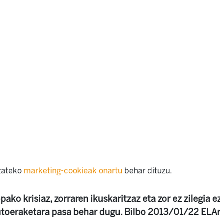
izateko
marketing-cookieak onartu
behar dituzu.
pako krisiaz, zorraren ikuskaritzaz eta zor ez zilegia e
autoeraketara pasa behar dugu. Bilbo 2013/01/22 ELA