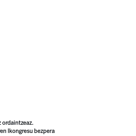
z ordaintzeaz.
ren lkongresu bezpera