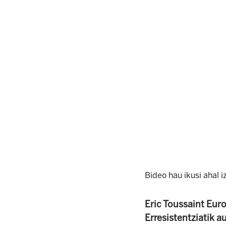
Bideo hau ikusi ahal 
Eric Toussaint Euro
Erresistentziatik 