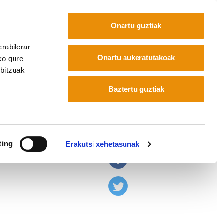
Onartu guztiak
rabilerari
Euskara
Français
Español
Onartu aukeratutakoak
ko gure
rbitzuak
Baztertu guztiak
tzipaziora
ting
Erakutsi xehetasunak