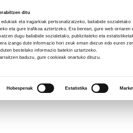
rabiltzen ditu
 edukiak eta iragarkiak pertsonalizatzeko, baliabide sozialetako
eko eta gure trafikoa aztertzeko. Era berean, gure web orriaren e
atzen dugu baliabide sozialetako, publizitateko eta estatistiketa
kera izango dute informazio hori zeuk eman diezun edo euren ze
ussaint: erresistentziatik emantzipaziora
u duten bestelako informazio batekin uztartzeko.
jarraitzen baduzu, gure cookieak onartuko dituzu.
saint: erresistentziatik eman
Hobespenak
Estatistika
Marke