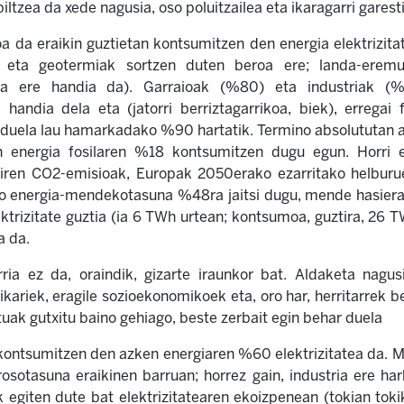
iltzea da xede nagusia, oso poluitzailea eta ikaragarri garesti
koa da eraikin guztietan kontsumitzen den energia elektrizita
 eta geotermiak sortzen duten beroa ere; landa-eremue
a ere handia da). Garraioak (%80) eta industriak (
te handia dela eta (jatorri berriztagarrikoa, biek), errega
, duela lau hamarkadako %90 hartatik. Termino absolututan 
 energia fosilaren %18 kontsumitzen dugu egun. Horri 
iren CO2-emisioak, Europak 2050erako ezarritako helburuei 
o energia-mendekotasuna %48ra jaitsi dugu, mende hasiera
ktrizitate guztia (ia 6 TWh urtean; kontsumoa, guztira, 26 T
a da.
ia ez da, oraindik, gizarte iraunkor bat. Aldaketa nagusi
ikariek, eragile sozioekonomikoek eta, oro har, herritarrek b
tuak gutxitu baino gehiago, beste zerbait egin behar duela
kontsumitzen den azken energiaren %60 elektrizitatea da. 
erosotasuna eraikinen barruan; horrez gain, industria ere ha
 egiten dute bat elektrizitatearen ekoizpenean (tokian tok