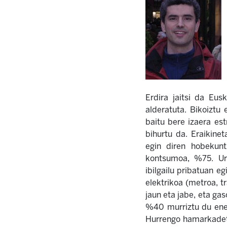
Erdira jaitsi da Eus
alderatuta. Bikoiztu
baitu bere izaera est
bihurtu da. Eraikine
egin diren hobekuntz
kontsumoa, %75. Urt
ibilgailu pribatuan e
elektrikoa (metroa, t
jaun eta jabe, eta ga
%40 murriztu du energ
Hurrengo hamarkadetan