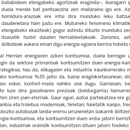
baliabideen etengabeko agortzeak eraginda–, ikaragarri i
duela mende bat pentsaezina zen mailaraino igo ere. Azk
hornidura-arazoak ere iritsi dira munduko leku batzue
daudenetara hain justu ere. Muturreko fenomeno klimatik
etengabeko ekaizteak) gogor astindu dituzte munduko ze
itsasotik hurbil dauden herrialdeetakoak. Zorionez, 
ibilbideak aukera eman digu energia-egoera berrira hobeto 
kal Herrian energiaren azken kontsumoa, duela berrogei ur
 egin da sektore primarioak kontsumitzen duen energia-kant
rategikoa, hau da, elikagaien eta industria iraunkorrerako m
tako kontsumoa %35 jaitsi da, baina eraginkortasunean, d
ei esker, konfort-maila nahiko ona dugu. Garraioan, ber
e luze dira gasolinaren prezioak (beldurgarria) hamarren
giten ziren joan-etorriak. Gaur egun, autoa partekatzea ere g
ranbia eta trolebus modernoak, hirietan; haietatik kanpo, tre
soliozko autobusak landa-eremu urrunenetan bakarrik ibiltzen 
ia-kontsumoa, eta kontsumitzen duen erdia jatorri berrizta
, industriak oraindik kontsumitzen dituen jatorri fosileko