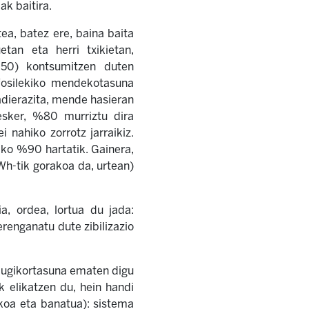
ak baitira.
tea, batez ere, baina baita
tan eta herri txikietan,
%50) kontsumitzen duten
i fosilekiko mendekotasuna
adierazita, mende hasieran
esker, %80 murriztu dira
nahiko zorrotz jarraikiz.
ko %90 hartatik. Gainera,
Wh-tik gorakoa da, urtean)
a, ordea, lortua du jada:
erenganatu dute zibilizazio
Mugikortasuna ematen digu
rk elikatzen du, hein handi
ikoa eta banatua): sistema