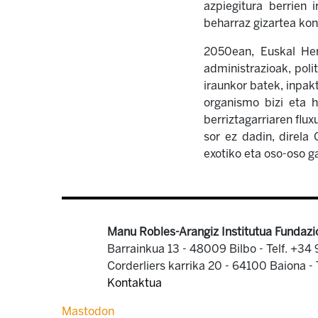
azpiegitura berrien 
beharraz gizartea kon
2050ean, Euskal Herr
administrazioak, polit
iraunkor batek, inpak
organismo bizi eta h
berriztagarriaren flu
sor ez dadin, direla
exotiko eta oso-oso g
Manu Robles-Arangiz Institutua Fundazi
Barrainkua 13 - 48009 Bilbo -
Telf. +34
Corderliers karrika 20 - 64100 Baiona -
Kontaktua
Mastodon