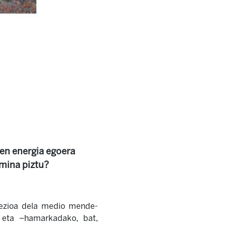
en energia egoera
nmina piztu?
prezioa dela medio mende-
a eta –hamarkadako, bat,