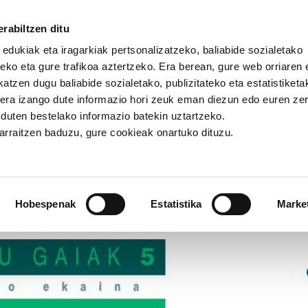
rabiltzen ditu
 edukiak eta iragarkiak pertsonalizatzeko, baliabide sozialetako
eko eta gure trafikoa aztertzeko. Era berean, gure web orriaren e
atzen dugu baliabide sozialetako, publizitateko eta estatistiketa
kera izango dute informazio hori zeuk eman diezun edo euren ze
Herrirako energia eredu iraunkor baterantz
u duten bestelako informazio batekin uztartzeko.
jarraitzen baduzu, gure cookieak onartuko dituzu.
rirako energia eredu iraunko
Hobespenak
Estatistika
Marke
URUMENA