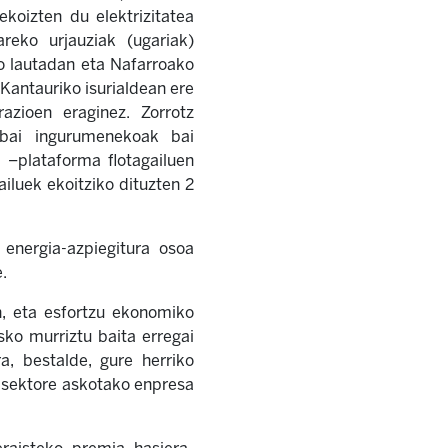
ekoizten du elektrizitatea
areko urjauziak (ugariak)
o lautadan eta Nafarroako
Kantauriko isurialdean ere
razioen eraginez. Zorrotz
 bai ingurumenekoak bai
 –plataforma flotagailuen
iluek ekoitziko dituzten 2
 energia-azpiegitura osoa
.
n, eta esfortzu ekonomiko
sko murriztu baita erregai
a, bestalde, gure herriko
r, sektore askotako enpresa