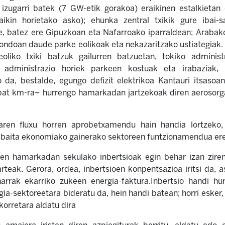
 izugarri batek (7 GW-etik gorakoa) eraikinen estalkietan 
raikin horietako asko); ehunka zentral txikik gure ibai-s
e, batez ere Gipuzkoan eta Nafarroako iparraldean; Arabak
ondoan daude parke eolikoak eta nekazaritzako ustiategiak. 
eoliko txiki batzuk gailurren batzuetan, tokiko administ
e administrazio horiek parkeen kostuak eta irabaziak,
da, bestalde, egungo defizit elektrikoa Kantauri itsasoan
 bat km-ra– hurrengo hamarkadan jartzekoak diren aerosorga
iaren fluxu horren aprobetxamendu hain handia lortzeko,
a, baita ekonomiako gainerako sektoreen funtzionamendua ere
ehen hamarkadan sekulako inbertsioak egin behar izan zire
rteak. Gerora, ordea, inbertsioen konpentsazioa iritsi da, a
harrak ekarriko zukeen energia-faktura.Inbertsio handi hur
ogia-sektoreetara bideratu da, hein handi batean; horri eske
korretara aldatu dira