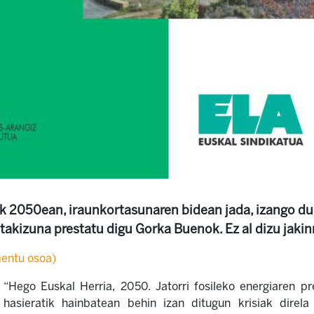
k 2050ean, iraunkortasunaren bidean jada, izango du
takizuna prestatu digu Gorka Buenok. Ez al dizu jaki
entu osoa)
“Hego Euskal Herria, 2050. Jatorri fosileko energiaren 
hasieratik hainbatean behin izan ditugun krisiak direl