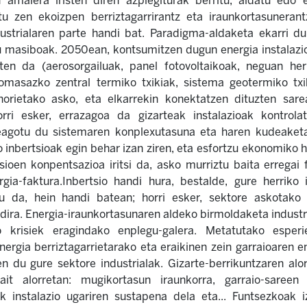
en amaiera iristen diren azpiegiturak berritu, aldatu edo 
tu zen ekoizpen berriztagarrirantz eta iraunkortasunerant
ustrialaren parte handi bat. Paradigma-aldaketa ekarri du 
masiboak. 2050ean, kontsumitzen dugun energia instalazio 
ten da (aerosorgailuak, panel fotovoltaikoak, neguan he
iomasazko zentral termiko txikiak, sistema geotermiko txik
io horietako asko, eta elkarrekin konektatzen dituzten sar
rri esker, errazagoa da gizarteak instalazioak kontrola
reagotu du sistemaren konplexutasuna eta haren kudeaketa.
nbertsioak egin behar izan ziren, eta esfortzu ekonomiko h
sioen konpentsazioa iritsi da, asko murriztu baita erregai 
gia-faktura.Inbertsio handi hura, bestalde, gure herriko i
tu da, hein handi batean; horri esker, sektore askotako 
 dira. Energia-iraunkortasunaren aldeko birmoldaketa industr
 krisiek eragindako enplegu-galera. Metatutako esperi
ergia berriztagarrietarako eta eraikinen zein garraioaren 
n du gure sektore industrialak. Gizarte-berrikuntzaren alo
ait alorretan: mugikortasun iraunkorra, garraio-sareen o
k instalazio ugariren sustapena dela eta... Funtsezkoak 