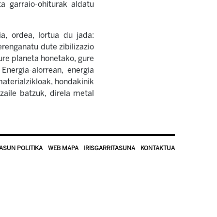
a garraio-ohiturak aldatu
a, ordea, lortua du jada:
erenganatu dute zibilizazio
gure planeta honetako, gure
Energia-alorrean, energia
materialzikloak, hondakinik
aile batzuk, direla metal
ASUN POLITIKA
WEB MAPA
IRISGARRITASUNA
KONTAKTUA