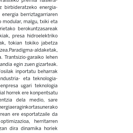
eraisteko premia hasiera-
z birbideratzeko energia-
energia berriztagarriaren
modular, malgu, txiki eta
rrietako berokuntzasareak
iak, presa hidroelektriko
eak, tokian tokiko jabetza
tzea.Paradigma-aldaketak,
 Trantsizio-garaiko lehen
andia egin zuen gizarteak.
fosilak inportatu beharrak
ndustria- eta teknologia-
enpresa ugari teknologia
ial horrek ere konpentsatu
entzia dela medio, sare
energiaeraginkortasunerako
rrean ere esportatzaile da
ptimizazioa, herritarren
izan dira dinamika horiek