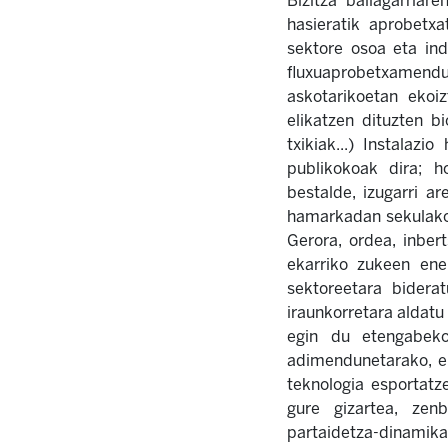
Bizitza baliagarriar
hasieratik aprobetxa
sektore osoa eta ind
fluxuaprobetxamendu 
askotarikoetan ekoiz
elikatzen dituzten b
txikiak...) Instalaz
publikokoak dira; ho
bestalde, izugarri a
hamarkadan sekulako i
Gerora, ordea, inbert
ekarriko zukeen ener
sektoreetara bidera
iraunkorretara aldatu
egin du etengabeko
adimendunetarako, en
teknologia esportatze
gure gizartea, zenb
partaidetza-dinamika