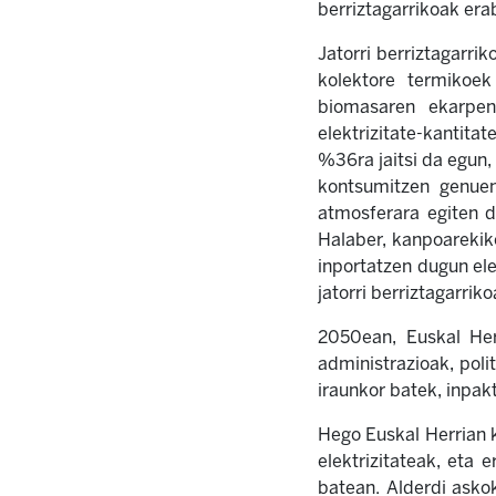
berriztagarrikoak erab
Jatorri berriztagarri
kolektore termikoek
biomasaren ekarpen
elektrizitate-kantita
%36ra jaitsi da egun
kontsumitzen genuen
atmosferara egiten d
Halaber, kanpoarekik
inportatzen dugun ele
jatorri berriztagarriko
2050ean, Euskal Herr
administrazioak, polit
iraunkor batek, inpak
Hego Euskal Herrian 
elektrizitateak, eta 
batean. Alderdi askok