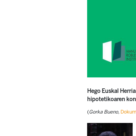
Hego Euskal Herria
hipotetikoaren kon
(
Gorka Bueno,
Dokum