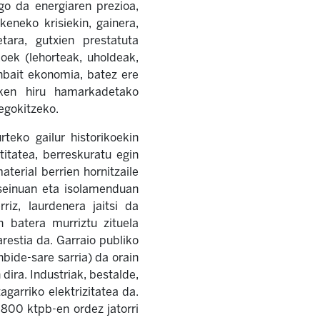
go da energiaren prezioa,
eneko krisiekin, gainera,
tara, gutxien prestatuta
oek (lehorteak, uholdeak,
nbait ekonomia, batez ere
azken hiru hamarkadetako
egokitzeko.
teko gailur historikoekin
itatea, berreskuratu egin
aterial berrien hornitzaile
iseinuan eta isolamenduan
riz, laurdenera jaitsi da
 batera murriztu zituela
arestia da. Garraio publiko
nbide-sare sarria) da orain
dira. Industriak, bestalde,
garriko elektrizitatea da.
 800 ktpb-en ordez jatorri