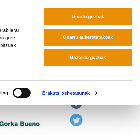
Onartu guztiak
rabilerari
Euskara
Français
Español
Onartu aukeratutakoak
ko gure
rbitzuak
Baztertu guztiak
r baterantz
ting
Erakutsi xehetasunak