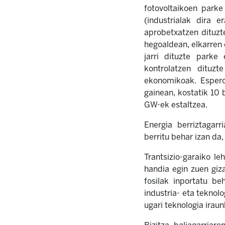
fotovoltaikoen parke
(industrialak dira e
aprobetxatzen dituzt
hegoaldean, elkarren 
jarri dituzte parke 
kontrolatzen dituzt
ekonomikoak. Espero 
gainean, kostatik 10
GW-ek estaltzea.
Energia berriztagarr
berritu behar izan d
Trantsizio-garaiko l
handia egin zuen giza
fosilak inportatu be
industria- eta teknol
ugari teknologia iraun