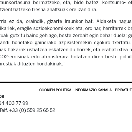
iraunkortasuna bermatzeko, eta, bide batez, kontsumo- et
tzientziatzeko tresna ahaltsuak ere izan dira.
ia ez da, oraindik, gizarte iraunkor bat. Aldaketa nagusi
ikariek, eragile sozioekonomikoek eta, oro har, herritarrek b
tuak gutxitu baino gehiago, beste zerbait egin behar duela: 
andi honetako gainerako azpisistemekin egokiro txertatu. 
xuak bakarrik ustiatzea eskatzen du horrek, eta erabat ixtea 
 CO2-emisioak edo atmosferara botatzen diren beste poluitz
arestiak dituzten hondakinak.”
COOKIEN POLITIKA
INFORMAZIO KANALA
PRIBATUT
oa
 94 403 77 99
Telf. +33 (0) 559 25 65 52