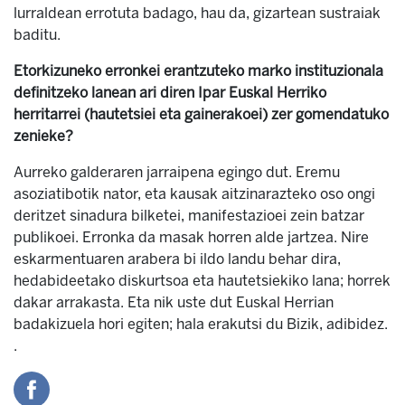
lurraldean errotuta badago, hau da, gizartean sustraiak
baditu.
Etorkizuneko erronkei erantzuteko marko instituzionala
definitzeko lanean ari diren Ipar Euskal Herriko
herritarrei (hautetsiei eta gainerakoei) zer gomendatuko
zenieke?
Aurreko galderaren jarraipena egingo dut. Eremu
asoziatibotik nator, eta kausak aitzinarazteko oso ongi
deritzet sinadura bilketei, manifestazioei zein batzar
publikoei. Erronka da masak horren alde jartzea. Nire
eskarmentuaren arabera bi ildo landu behar dira,
hedabideetako diskurtsoa eta hautetsiekiko lana; horrek
dakar arrakasta. Eta nik uste dut Euskal Herrian
badakizuela hori egiten; hala erakutsi du Bizik, adibidez.
.