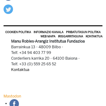
COOKIEN POLITIKA
INFORMAZIO KANALA
PRIBATUTASUN POLITIKA
WEB MAPA
IRISGARRITASUNA
KONTAKTUA
Manu Robles-Arangiz Institutua Fundazioa
Barrainkua 13 - 48009 Bilbo -
Telf. +34 94 403 77 99
Corderliers karrika 20 - 64100 Baiona -
Telf. +33 (0) 559 25 65 52
Kontaktua
Mastodon