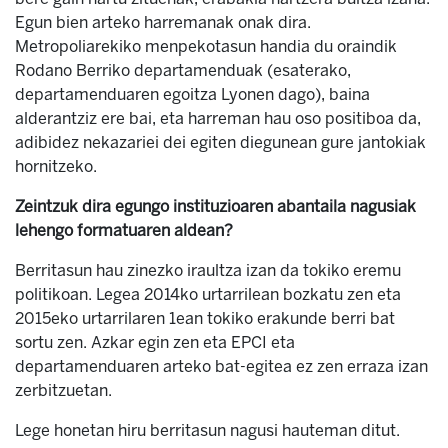
Egun bien arteko harremanak onak dira.
Metropoliarekiko menpekotasun handia du oraindik
Rodano Berriko departamenduak (esaterako,
departamenduaren egoitza Lyonen dago), baina
alderantziz ere bai, eta harreman hau oso positiboa da,
adibidez nekazariei dei egiten diegunean gure jantokiak
hornitzeko.
Zeintzuk dira egungo instituzioaren abantaila nagusiak
lehengo formatuaren aldean?
Berritasun hau zinezko iraultza izan da tokiko eremu
politikoan. Legea 2014ko urtarrilean bozkatu zen eta
2015eko urtarrilaren 1ean tokiko erakunde berri bat
sortu zen. Azkar egin zen eta EPCI eta
departamenduaren arteko bat-egitea ez zen erraza izan
zerbitzuetan.
Lege honetan hiru berritasun nagusi hauteman ditut.