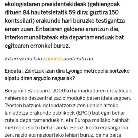
ekologistaren presidentekideak (gehiengoak
dituen 84 hautetsietatik 59 dira; guztira 150
kontseilari) erakunde hari buruzko testigantza
eman zuen. Enbataren galderei erantzun die,
interkomunalitateak eta departamenduak bat
egitearen erronkei buruz.
Elkarrizketa hau
Enbatan
argitaratu da
Enbata : Zeintzuk izan dira Lyongo metropolia sortzeko
aipatu diren argudio nagusiak?
Benjamin Badouard: 2000ko hamarkadaren erdialdean,
nahierako deszentralizazio moduko baten ideia zegoen.
Txosten batzuek defendatzen zuten udalen arteko
lankidetza erakunde publikoek (EPCI) bat egin behar
zutela departamenduekin, eta Europa mailako hainbat
metropoli sortu behar zirela. Beraz, kontu erakargarria
zen, nazio eta nazioarteko lehiari buruz, baina baita