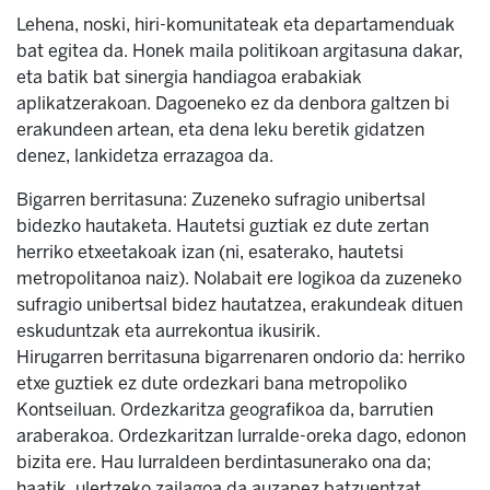
Lehena, noski, hiri-komunitateak eta departamenduak
bat egitea da. Honek maila politikoan argitasuna dakar,
eta batik bat sinergia handiagoa erabakiak
aplikatzerakoan. Dagoeneko ez da denbora galtzen bi
erakundeen artean, eta dena leku beretik gidatzen
denez, lankidetza errazagoa da.
Bigarren berritasuna: Zuzeneko sufragio unibertsal
bidezko hautaketa. Hautetsi guztiak ez dute zertan
herriko etxeetakoak izan (ni, esaterako, hautetsi
metropolitanoa naiz). Nolabait ere logikoa da zuzeneko
sufragio unibertsal bidez hautatzea, erakundeak dituen
eskuduntzak eta aurrekontua ikusirik.
Hirugarren berritasuna bigarrenaren ondorio da: herriko
etxe guztiek ez dute ordezkari bana metropoliko
Kontseiluan. Ordezkaritza geografikoa da, barrutien
araberakoa. Ordezkaritzan lurralde-oreka dago, edonon
bizita ere. Hau lurraldeen berdintasunerako ona da;
haatik, ulertzeko zailagoa da auzapez batzuentzat,