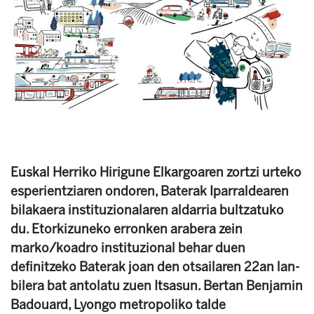
Euskal Herriko Hirigune Elkargoaren zortzi urteko
esperientziaren ondoren, Baterak Iparraldearen
bilakaera instituzionalaren aldarria bultzatuko
du. Etorkizuneko erronken arabera zein
marko/koadro instituzional behar duen
definitzeko Baterak joan den otsailaren 22an lan-
bilera bat antolatu zuen Itsasun. Bertan Benjamin
Badouard, Lyongo metropoliko talde