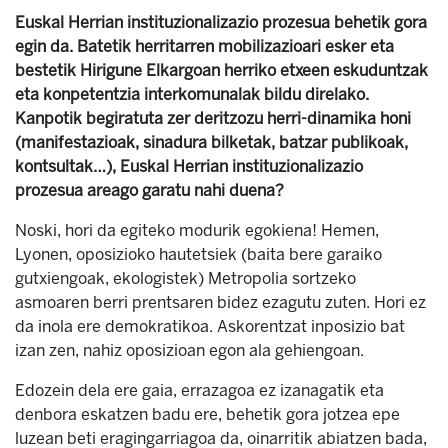
Euskal Herrian instituzionalizazio prozesua behetik gora
egin da. Batetik herritarren mobilizazioari esker eta
bestetik Hirigune Elkargoan herriko etxeen eskuduntzak
eta konpetentzia interkomunalak bildu direlako.
Kanpotik begiratuta zer deritzozu herri-dinamika honi
(manifestazioak, sinadura bilketak, batzar publikoak,
kontsultak…), Euskal Herrian instituzionalizazio
prozesua areago garatu nahi duena?
Noski, hori da egiteko modurik egokiena! Hemen,
Lyonen, oposizioko hautetsiek (baita bere garaiko
gutxiengoak, ekologistek) Metropolia sortzeko
asmoaren berri prentsaren bidez ezagutu zuten. Hori ez
da inola ere demokratikoa. Askorentzat inposizio bat
izan zen, nahiz oposizioan egon ala gehiengoan.
Edozein dela ere gaia, errazagoa ez izanagatik eta
denbora eskatzen badu ere, behetik gora jotzea epe
luzean beti eragingarriagoa da, oinarritik abiatzen bada,