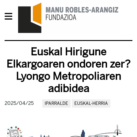
Euskal Hirigune
Elkargoaren ondoren zer?
Lyongo Metropoliaren
adibidea
2025/04/25
IPARRALDE
EUSKAL-HERRIA