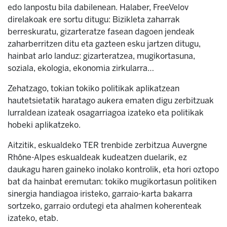
edo lanpostu bila dabilenean. Halaber, FreeVelov
direlakoak ere sortu ditugu: Bizikleta zaharrak
berreskuratu, gizarteratze fasean dagoen jendeak
zaharberritzen ditu eta gazteen esku jartzen ditugu,
hainbat arlo landuz: gizarteratzea, mugikortasuna,
soziala, ekologia, ekonomia zirkularra…
Zehatzago, tokian tokiko politikak aplikatzean
hautetsietatik haratago aukera ematen digu zerbitzuak
lurraldean izateak osagarriagoa izateko eta politikak
hobeki aplikatzeko.
Aitzitik, eskualdeko TER trenbide zerbitzua Auvergne
Rhône-Alpes eskualdeak kudeatzen duelarik, ez
daukagu haren gaineko inolako kontrolik, eta hori oztopo
bat da hainbat eremutan: tokiko mugikortasun politiken
sinergia handiagoa iristeko, garraio-karta bakarra
sortzeko, garraio ordutegi eta ahalmen koherenteak
izateko, etab.