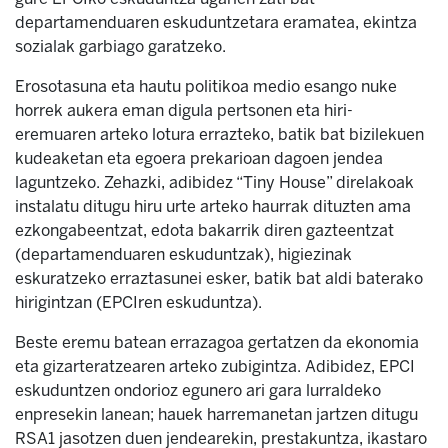
departamenduaren eskuduntzetara eramatea, ekintza
sozialak garbiago garatzeko.
Erosotasuna eta hautu politikoa medio esango nuke
horrek aukera eman digula pertsonen eta hiri-
eremuaren arteko lotura errazteko, batik bat bizilekuen
kudeaketan eta egoera prekarioan dagoen jendea
laguntzeko. Zehazki, adibidez “Tiny House” direlakoak
instalatu ditugu hiru urte arteko haurrak dituzten ama
ezkongabeentzat, edota bakarrik diren gazteentzat
(departamenduaren eskuduntzak), higiezinak
eskuratzeko erraztasunei esker, batik bat aldi baterako
hirigintzan (EPCIren eskuduntza).
Beste eremu batean errazagoa gertatzen da ekonomia
eta gizarteratzearen arteko zubigintza. Adibidez, EPCI
eskuduntzen ondorioz egunero ari gara lurraldeko
enpresekin lanean; hauek harremanetan jartzen ditugu
RSA1 jasotzen duen jendearekin, prestakuntza, ikastaro