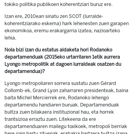
tokiko politika publikoen koherentziari buruz ere.
Izan ere, 2010ean sinatu zen SCOT (lurralde-
koherentziarako eskema) hark lehenesten zuen garapen
ekonomikoa, eremu erakargarria izatea, nazioarteko
lehia.
Nola bizi izan du estatus aldaketa hori Rodanoko
departamenduak (2015eko urtarrilaren 1etik aurrera
Lyongo metropolitik at dagoen lurraldeak osatzen du
departamendua)?
Lyongo metropoliaren sorrera sustatu zuen Gérard
Collomb-ek, Grand Lyon zaharraren presidenteak, baina
baita Michel Mercierrek ere, Rodanoko lehengo
departamendu handiaren buruak. Departamenduak
bultza zuen bilakaera instituzional hau, eta horrek
trantsizioa erraztu zuen. Litekeena da ere
departamenduaren mailegu toxikoek, metropoli berriak
bere gain hartu zituenak, erabakia hartzera bultza izana.