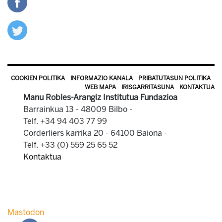
COOKIEN POLITIKA
INFORMAZIO KANALA
PRIBATUTASUN POLITIKA
WEB MAPA
IRISGARRITASUNA
KONTAKTUA
Manu Robles-Arangiz Institutua Fundazioa
Barrainkua 13 - 48009 Bilbo -
Telf. +34 94 403 77 99
Corderliers karrika 20 - 64100 Baiona -
Telf. +33 (0) 559 25 65 52
Kontaktua
Mastodon