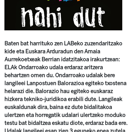
Baten bat harrituko zen LABeko zuzendaritzako
kide eta Euskara Arduradun den Amaia
Aurrekoetxeak Berrian idatzitakoa irakurtzean:
ELAk Ondarroako udala erdaraz aritzera
behartzen omen du. Ondarroako udalak bere
langileei Lanpostuen Balorazioa egiteko txostena
helarazi die. Balorazio hau egiteko euskaraz
hizkera tekniko-juridikoa erabili dute. Langileak
euskaldunak dira, baina ez dute bidalitakoa
ulertzen eta horregatik udalari ulertzeko moduko
testu bat bidaltzea eskatu diote, erdaraz bada ere.
Udalak langileei esan zien 3 eguneko epea zutela