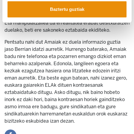
kontrastatu gabe “aurkaria” erasotzeko erabiltzen
duelako (ELA administrazio eta enpresen aurrean
Baztertu guztiak
antolatzen saiatzen da, ez beste sindikatuen aurrean).
Eta manipulatzailea da errealitatea erabat desitxuratzen
duelako, beti ere sakoneko eztabaida ekiditeko.
Pentsatu nahi dut Amaiak ez duela informazio guztia
jaso Berrian idatzi aurretik. Hurrengo baterako, Amaiak
badu nire telefonoa eta pozarren emango dizkiot eman
beharreko azalpenak. Edonola, langileen egoera eta
kezkak ezagutzea hasiera ona litzateke edozein iritzi
eman aurretik. Eta beste egun batean, nahi izanez gero,
euskara gaiarekin ELAk dituen kontraesanak
eztabaidatuko ditugu. Asko ditugu, nik baino hobeto
inork ez daki hori, baina kontraesan horiek gainditzeko
asmo irmoa ere badugu, gure sindikatuan eta gure
sindikatuarekin harremanetan euskaldun orok euskaraz
bizitzeko eskubidea izan dezan.