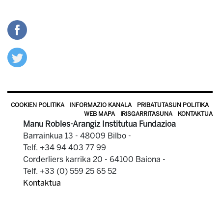
COOKIEN POLITIKA
INFORMAZIO KANALA
PRIBATUTASUN POLITIKA
WEB MAPA
IRISGARRITASUNA
KONTAKTUA
Manu Robles-Arangiz Institutua Fundazioa
Barrainkua 13 - 48009 Bilbo -
Telf. +34 94 403 77 99
Corderliers karrika 20 - 64100 Baiona -
Telf. +33 (0) 559 25 65 52
Kontaktua