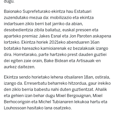
dugu.
Baionako Suprefeturako ekintza hau Estatuari
zuzendutako mezua da: mobilizazio eta ekintza
indartsuen ziklo berri bat jarriko da abian,
desobedientzia zibila baliatuz, euskal presoen eta
aparteko premiaz Jakes Esnal eta Jon Paroten askapena
lortzeko. Ekintza horiek 2021eko abenduaren 16an
botatako hareazko kamioiarenak ez bezalakoak izango
dira. Horretarako, parte hartzeko prest dauden guztiei
dei egiten zaie orain, Bake Bidean eta Artisauak-en
aurkez daitezen.
Ekintza sendo horietako lehena otsailaren 18an, ostirala,
izango da. Erreserbatu beharreko hitzordua, gaur irekiko
den ziklo berria babestu nahi duten guztientzat. Ahalik
eta gehien izan behar dugu Mixel Bergouignan, Mixel
Berhocorigoin eta Michel Tubianaren lekukoa hartu eta
Louhossoan hasitako lana osatzeko.