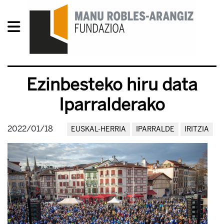
Ezinbesteko hiru data
Iparralderako
2022/01/18
EUSKAL-HERRIA
IPARRALDE
IRITZIA