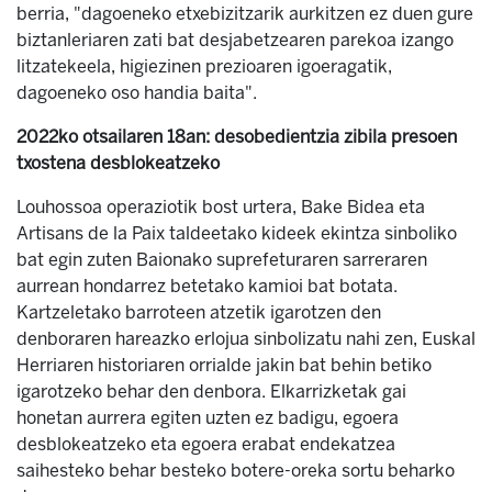
berria, "dagoeneko etxebizitzarik aurkitzen ez duen gure
biztanleriaren zati bat desjabetzearen parekoa izango
litzatekeela, higiezinen prezioaren igoeragatik,
dagoeneko oso handia baita".
2022ko otsailaren 18an: desobedientzia zibila presoen
txostena desblokeatzeko
Louhossoa operaziotik bost urtera, Bake Bidea eta
Artisans de la Paix taldeetako kideek ekintza sinboliko
bat egin zuten Baionako suprefeturaren sarreraren
aurrean hondarrez betetako kamioi bat botata.
Kartzeletako barroteen atzetik igarotzen den
denboraren hareazko erlojua sinbolizatu nahi zen, Euskal
Herriaren historiaren orrialde jakin bat behin betiko
igarotzeko behar den denbora. Elkarrizketak gai
honetan aurrera egiten uzten ez badigu, egoera
desblokeatzeko eta egoera erabat endekatzea
saihesteko behar besteko botere-oreka sortu beharko