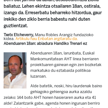
baliatuz. Lehen ekintza otsailaren 18an, ostirala,
izango da. Erreserbatu beharreko hitzordua, gaur
irekiko den ziklo berria babestu nahi duten
guztientzat.
Txetx Etcheverry,
Manu Robles Arangiz fundazioko
kidea.
Artikulu hau Enbatan argitaratu da.
Abenduaren 18an: abiadura Handiko Trenari ez
Abenduaren 18an, larunbata, Euskal
Mankomunitatean AHT linea berriaren
proiektuaren gainean egin zen bozketak
markatuko du eztabaida politikoa
luzaroan.
Alde batetik, noski, hiru laurdenak baino
gehiagoko gehiengoa aurka azaldu
zelako: 144 boto AHT honen hasieraren aurka eta 41
alde! Zalantzarik gabe, agenda honen inguruan berriro