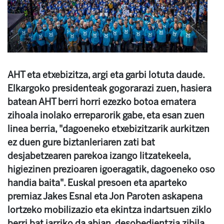
AHT eta etxebizitza, argi eta garbi lotuta daude.
Elkargoko presidenteak gogorarazi zuen, hasiera
batean AHT berri horri ezezko botoa ematera
zihoala inolako erreparorik gabe, eta esan zuen
linea berria, "dagoeneko etxebizitzarik aurkitzen
ez duen gure biztanleriaren zati bat
desjabetzearen parekoa izango litzatekeela,
higiezinen prezioaren igoeragatik, dagoeneko oso
handia baita". Euskal presoen eta aparteko
premiaz Jakes Esnal eta Jon Paroten askapena
lortzeko mobilizazio eta ekintza indartsuen ziklo
berri bat jarriko da abian, desobedientzia zibila