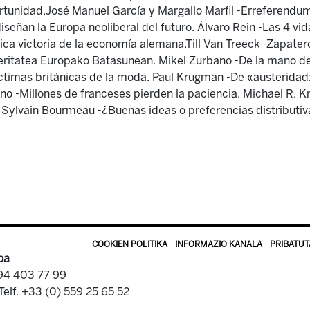
rtunidad.José Manuel García y Margallo Marfil -Erreferendum
iseñan la Europa neoliberal del futuro. Álvaro Rein -Las 4 vi
ca victoria de la economía alemana.Till Van Treeck -Zapater
eritatea Europako Batasunean. Mikel Zurbano -De la mano d
timas británicas de la moda. Paul Krugman -De «austeridad»
no -Millones de franceses pierden la paciencia. Michael R. K
e? Sylvain Bourmeau -¿Buenas ideas o preferencias distributi
COOKIEN POLITIKA
INFORMAZIO KANALA
PRIBATUT
oa
 94 403 77 99
Telf. +33 (0) 559 25 65 52