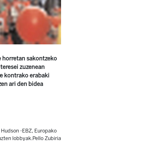
e horretan sakontzeko
nteresei zuzenean
ure kontrako erabaki
zen ari den bidea
el Hudson -EBZ, Europako
uzten lobbyak.Pello Zubiria