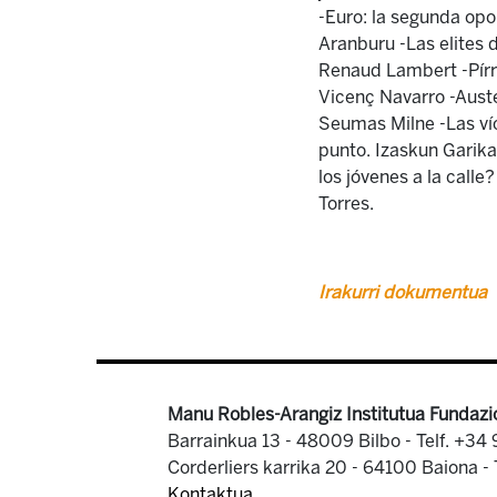
-Euro: la segunda opo
Aranburu -Las elites d
Renaud Lambert -Pírri
Vicenç Navarro -Aust
Seumas Milne -Las víc
punto. Izaskun Garika
los jóvenes a la call
Torres.
Irakurri dokumentua
Manu Robles-Arangiz Institutua Fundazi
Barrainkua 13 - 48009 Bilbo -
Telf. +34
Corderliers karrika 20 - 64100 Baiona -
Kontaktua