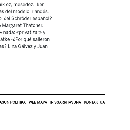
ik ez, mesedez. Iker
das del modelo irlandés.
o, ¿el Schröder español?
e Margaret Thatcher.
 nada: «privatizar» y
rätke -¿Por qué salieron
vas? Lina Gálvez y Juan
ASUN POLITIKA
WEB MAPA
IRISGARRITASUNA
KONTAKTUA