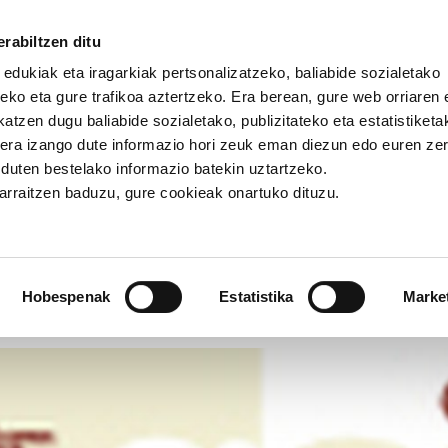
rabiltzen ditu
 edukiak eta iragarkiak pertsonalizatzeko, baliabide sozialetako
eko eta gure trafikoa aztertzeko. Era berean, gure web orriaren e
atzen dugu baliabide sozialetako, publizitateko eta estatistiketa
kera izango dute informazio hori zeuk eman diezun edo euren ze
rtasun plana eta murrizketa sozialak Europan
u duten bestelako informazio batekin uztartzeko.
jarraitzen baduzu, gure cookieak onartuko dituzu.
n plana eta murrizketa sozi
Hobespenak
Estatistika
Marke