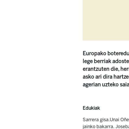
Europako boteredun
lege berriak adost
erantzuten die, her
asko ari dira hartz
agerian uzteko saia
Edukiak
Sarrera gisa.Unai Oñ
jainko bakarra. Joseb