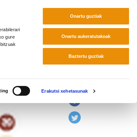
Onartu guztiak
rabilerari
Euskara
Français
Español
Onartu aukeratutakoak
ko gure
rbitzuak
Baztertu guztiak
alak Europan
ting
Erakutsi xehetasunak