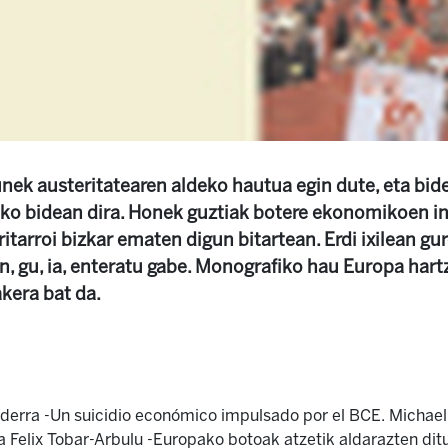
ek austeritatearen aldeko hautua egin dute, eta bid
eko bidean dira. Honek guztiak botere ekonomikoen i
ritarroi bizkar ematen digun bitartean. Erdi ixilean g
en, gu, ia, enteratu gabe. Monografiko hau Europa hart
kera bat da.
ederra -Un suicidio económico impulsado por el BCE. Micha
a Felix Tobar-Arbulu -Europako botoak atzetik aldarazten dit