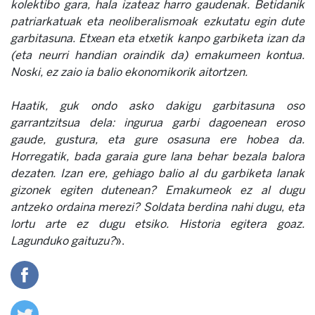
kolektibo gara, hala izateaz harro gaudenak. Betidanik
patriarkatuak eta neoliberalismoak ezkutatu egin dute
garbitasuna. Etxean eta etxetik kanpo garbiketa izan da
(eta neurri handian oraindik da) emakumeen kontua.
Noski, ez zaio ia balio ekonomikorik aitortzen.
Haatik, guk ondo asko dakigu garbitasuna oso
garrantzitsua dela: ingurua garbi dagoenean eroso
gaude, gustura, eta gure osasuna ere hobea da.
Horregatik, bada garaia gure lana behar bezala balora
dezaten. Izan ere, gehiago balio al du garbiketa lanak
gizonek egiten dutenean? Emakumeok ez al dugu
antzeko ordaina merezi? Soldata berdina nahi dugu, eta
lortu arte ez dugu etsiko. Historia egitera goaz.
Lagunduko gaituzu?
».