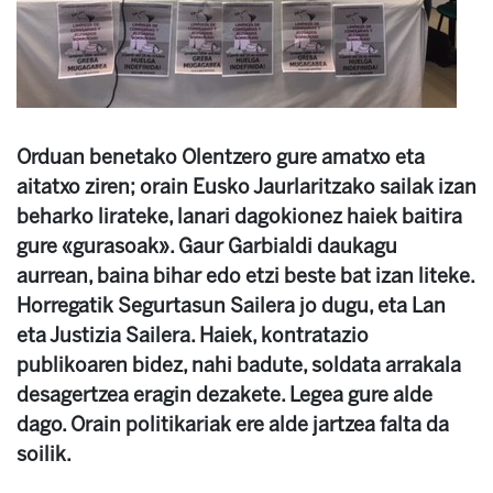
Orduan benetako Olentzero gure amatxo eta
aitatxo ziren; orain Eusko Jaurlaritzako sailak izan
beharko lirateke, lanari dagokionez haiek baitira
gure «gurasoak». Gaur Garbialdi daukagu
aurrean, baina bihar edo etzi beste bat izan liteke.
Horregatik Segurtasun Sailera jo dugu, eta Lan
eta Justizia Sailera. Haiek, kontratazio
publikoaren bidez, nahi badute, soldata arrakala
desagertzea eragin dezakete. Legea gure alde
dago. Orain politikariak ere alde jartzea falta da
soilik.