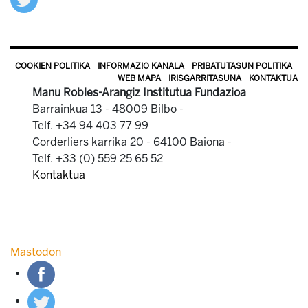
COOKIEN POLITIKA
INFORMAZIO KANALA
PRIBATUTASUN POLITIKA
WEB MAPA
IRISGARRITASUNA
KONTAKTUA
Manu Robles-Arangiz Institutua Fundazioa
Barrainkua 13 - 48009 Bilbo -
Telf. +34 94 403 77 99
Corderliers karrika 20 - 64100 Baiona -
Telf. +33 (0) 559 25 65 52
Kontaktua
Mastodon