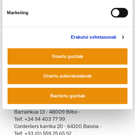
akordioa, Mallabiako eskaintza, prestakuntza
Marketing
iraunkorra-Hobetuz... gai asko jorratzen ditu
Germanek, betiere berak bizitakotik eta
dokumentazio lan ikaragarri batean oinarrituta.
Erakutsi xehetasunak
Onartu guztiak
Onartu aukeratutakoak
COOKIEN POLITIKA
INFORMAZIO KANALA
PRIBATUTASUN POLITIKA
Baztertu guztiak
WEB MAPA
IRISGARRITASUNA
KONTAKTUA
Manu Robles-Arangiz Institutua Fundazioa
Barrainkua 13 - 48009 Bilbo -
Telf. +34 94 403 77 99
Corderliers karrika 20 - 64100 Baiona -
Telf. +33 (0) 559 25 65 52