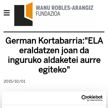
German Kortabarria:"ELA
eraldatzen joan da
inguruko aldaketei aurre
egiteko"
2015/10/01