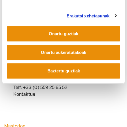
Erakutsi xehetasunak
Onartu guztiak
COOKIEN POLITIKA
INFORMAZIO KANALA
PRIBATUTASUN POLITIKA
Onartu aukeratutakoak
WEB MAPA
IRISGARRITASUNA
KONTAKTUA
Manu Robles-Arangiz Institutua Fundazioa
Barrainkua 13 - 48009 Bilbo -
Baztertu guztiak
Telf. +34 94 403 77 99
Corderliers karrika 20 - 64100 Baiona -
Telf. +33 (0) 559 25 65 52
Kontaktua
Mastodon