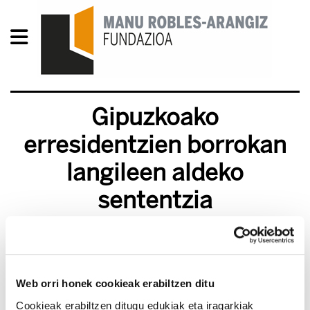
Gipuzkoako
erresidentzien borrokan
langileen aldeko
sententzia
2014/01/22
Web orri honek cookieak erabiltzen ditu
Cookieak erabiltzen ditugu edukiak eta iragarkiak