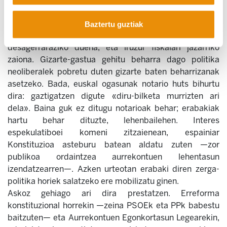
publikoak behar ditu. Defizita ez du sortu daukagun
gizarte-gastu urriak. Zerga-politika bidezko eta
Baztertu guztiak
progresiboa behar da, «ingeniaritza fiskala»
desagerraraziko duena, eta iruzur fiskalari jazarriko
zaiona. Gizarte-gastua gehitu beharra dago politika
neoliberalek pobretu duten gizarte baten beharrizanak
asetzeko. Bada, euskal ogasunak notario huts bihurtu
dira: gaztigatzen digute «diru-bilketa murrizten ari
dela». Baina guk ez ditugu notarioak behar; erabakiak
hartu behar dituzte, lehenbailehen. Interes
espekulatiboei komeni zitzaienean, espainiar
Konstituzioa asteburu batean aldatu zuten —zor
publikoa ordaintzea aurrekontuen lehentasun
izendatzearren—. Azken urteotan erabaki diren zerga-
politika horiek salatzeko ere mobilizatu ginen.
Askoz gehiago ari dira prestatzen. Erreforma
konstituzional horrekin —zeina PSOEk eta PPk babestu
baitzuten— eta Aurrekontuen Egonkortasun Legearekin,