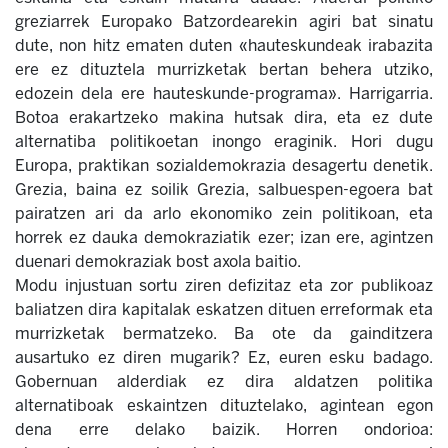
greziarrek Europako Batzordearekin agiri bat sinatu
dute, non hitz ematen duten «hauteskundeak irabazita
ere ez dituztela murrizketak bertan behera utziko,
edozein dela ere hauteskunde-programa». Harrigarria.
Botoa erakartzeko makina hutsak dira, eta ez dute
alternatiba politikoetan inongo eraginik. Hori dugu
Europa, praktikan sozialdemokrazia desagertu denetik.
Grezia, baina ez soilik Grezia, salbuespen-egoera bat
pairatzen ari da arlo ekonomiko zein politikoan, eta
horrek ez dauka demokraziatik ezer; izan ere, agintzen
duenari demokraziak bost axola baitio.
Modu injustuan sortu ziren defizitaz eta zor publikoaz
baliatzen dira kapitalak eskatzen dituen erreformak eta
murrizketak bermatzeko. Ba ote da gainditzera
ausartuko ez diren mugarik? Ez, euren esku badago.
Gobernuan alderdiak ez dira aldatzen politika
alternatiboak eskaintzen dituztelako, agintean egon
dena erre delako baizik. Horren ondorioa: