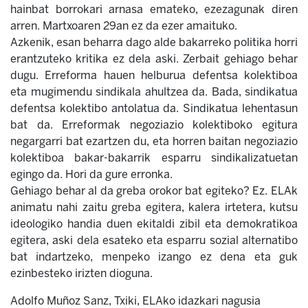
hainbat borrokari arnasa emateko, ezezagunak diren
arren. Martxoaren 29an ez da ezer amaituko.
Azkenik, esan beharra dago alde bakarreko politika horri
erantzuteko kritika ez dela aski. Zerbait gehiago behar
dugu. Erreforma hauen helburua defentsa kolektiboa
eta mugimendu sindikala ahultzea da. Bada, sindikatua
defentsa kolektibo antolatua da. Sindikatua lehentasun
bat da. Erreformak negoziazio kolektiboko egitura
negargarri bat ezartzen du, eta horren baitan negoziazio
kolektiboa bakar-bakarrik esparru sindikalizatuetan
egingo da. Hori da gure erronka.
Gehiago behar al da greba orokor bat egiteko? Ez. ELAk
animatu nahi zaitu greba egitera, kalera irtetera, kutsu
ideologiko handia duen ekitaldi zibil eta demokratikoa
egitera, aski dela esateko eta esparru sozial alternatibo
bat indartzeko, menpeko izango ez dena eta guk
ezinbesteko irizten dioguna.
Adolfo Muñoz Sanz, Txiki, ELAko idazkari nagusia