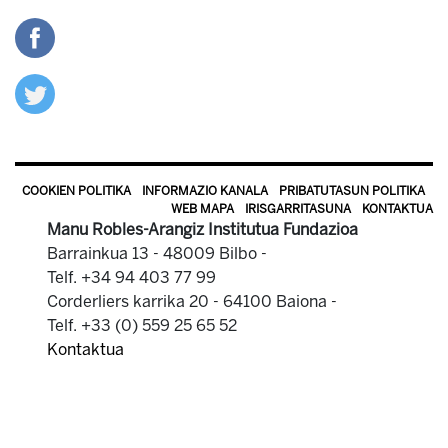
COOKIEN POLITIKA
INFORMAZIO KANALA
PRIBATUTASUN POLITIKA
WEB MAPA
IRISGARRITASUNA
KONTAKTUA
Manu Robles-Arangiz Institutua Fundazioa
Barrainkua 13 - 48009 Bilbo -
Telf. +34 94 403 77 99
Corderliers karrika 20 - 64100 Baiona -
Telf. +33 (0) 559 25 65 52
Kontaktua