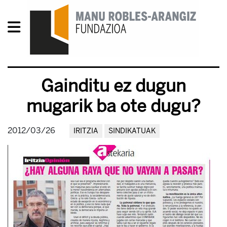
Gainditu ez dugun
mugarik ba ote dugu?
2012/03/26
IRITZIA
SINDIKATUAK