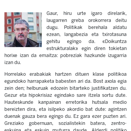
Gaur, hiru urte igaro direlarik,
laugarren greba orokorrera deitu
dugu. Politikak berehala aldatu
ezean, langabezia eta txirotasuna
gehitu egingo da. «Doikuntza
estrukturalak» egin diren tokietan
horixe izan da emaitza: pobreziak hazkunde izugarria
izan du.
Horrelako erabakiak hartzen dituen klase politikoa
egundoko harrapaketa babesten ari da. Bost axola egia
zein den; helburuak edozein bitarteko justifikatzen du.
Gezur eta hipokrisiaz egindako sare itzela sortu dute.
Hauteskunde kanpainan erretorika hutsala medio
bereizten dira, eta isilpeko akordio bat dute: agintzen
duenak gauza bera egingo du. Ez gara ezer puzten ari.
Greziako gobernuan, sozialistekin batera, zentro-
eskuina eta eskuin muturra daude. Alderdi politiko