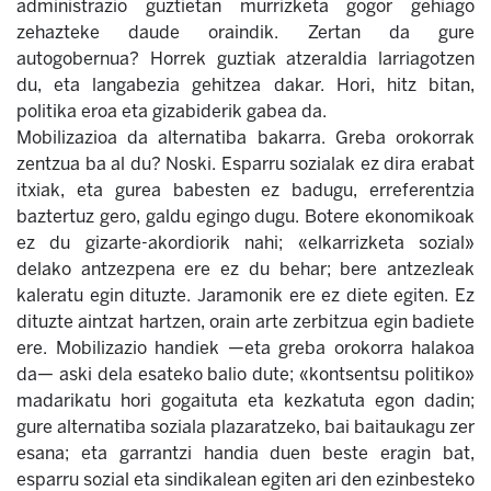
administrazio guztietan murrizketa gogor gehiago
zehazteke daude oraindik. Zertan da gure
autogobernua? Horrek guztiak atzeraldia larriagotzen
du, eta langabezia gehitzea dakar. Hori, hitz bitan,
politika eroa eta gizabiderik gabea da.
Mobilizazioa da alternatiba bakarra. Greba orokorrak
zentzua ba al du? Noski. Esparru sozialak ez dira erabat
itxiak, eta gurea babesten ez badugu, erreferentzia
baztertuz gero, galdu egingo dugu. Botere ekonomikoak
ez du gizarte-akordiorik nahi; «elkarrizketa sozial»
delako antzezpena ere ez du behar; bere antzezleak
kaleratu egin dituzte. Jaramonik ere ez diete egiten. Ez
dituzte aintzat hartzen, orain arte zerbitzua egin badiete
ere. Mobilizazio handiek —eta greba orokorra halakoa
da— aski dela esateko balio dute; «kontsentsu politiko»
madarikatu hori gogaituta eta kezkatuta egon dadin;
gure alternatiba soziala plazaratzeko, bai baitaukagu zer
esana; eta garrantzi handia duen beste eragin bat,
esparru sozial eta sindikalean egiten ari den ezinbesteko