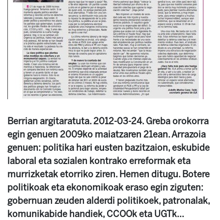
Berrian argitaratuta. 2012-03-24. Greba orokorra
egin genuen 2009ko maiatzaren 21ean. Arrazoia
genuen: politika hari eusten bazitzaion, eskubide
laboral eta sozialen kontrako erreformak eta
murrizketak etorriko ziren. Hemen ditugu. Botere
politikoak eta ekonomikoak eraso egin ziguten:
gobernuan zeuden alderdi politikoek, patronalak,
komunikabide handiek, CCOOk eta UGTk...