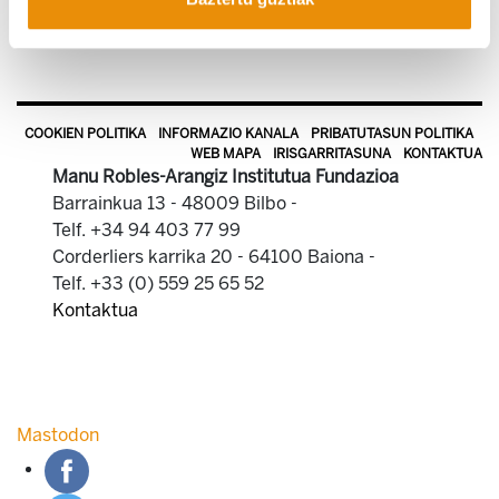
COOKIEN POLITIKA
INFORMAZIO KANALA
PRIBATUTASUN POLITIKA
WEB MAPA
IRISGARRITASUNA
KONTAKTUA
Manu Robles-Arangiz Institutua Fundazioa
Barrainkua 13 - 48009 Bilbo -
Telf. +34 94 403 77 99
Corderliers karrika 20 - 64100 Baiona -
Telf. +33 (0) 559 25 65 52
Kontaktua
Mastodon