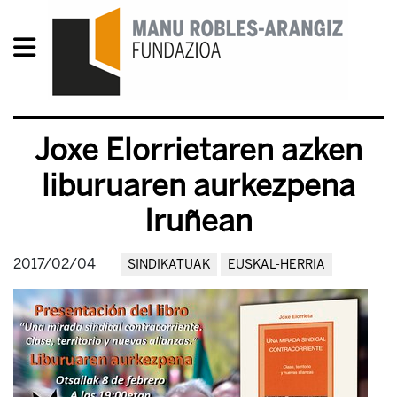
Joxe Elorrietaren azken
liburuaren aurkezpena
Iruñean
2017/02/04
SINDIKATUAK
EUSKAL-HERRIA