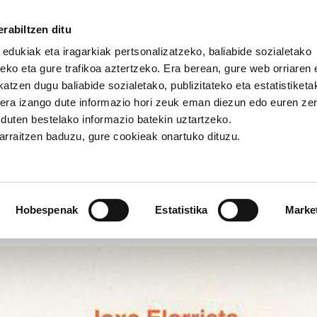
rabiltzen ditu
 edukiak eta iragarkiak pertsonalizatzeko, baliabide sozialetako
eko eta gure trafikoa aztertzeko. Era berean, gure web orriaren e
atzen dugu baliabide sozialetako, publizitateko eta estatistiketa
kera izango dute informazio hori zeuk eman diezun edo euren ze
orrietaren liburu berria: Una mirada sindical contracorriente
u duten bestelako informazio batekin uztartzeko.
jarraitzen baduzu, gure cookieak onartuko dituzu.
iburu berria: Una mirada sind
Hobespenak
Estatistika
Marke
IKATUAK