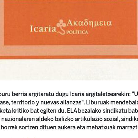
iburu berria argitaratu dugu Icaria argitaletxearekin: 
lase, territorio y nuevas alianzas". Liburuak mendeba
eta kritiko bat egiten du, ELA bezalako sindikatu bate
nazionalaren aldeko balizko artikulazio sozial, sindika
 horrek sortzen dituen aukera eta mehatxuak marraz