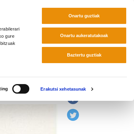
Onartu guztiak
rabilerari
Euskara
Français
Español
Onartu aukeratutakoak
ko gure
rbitzuak
Baztertu guztiak
ical contracorriente
ting
Erakutsi xehetasunak