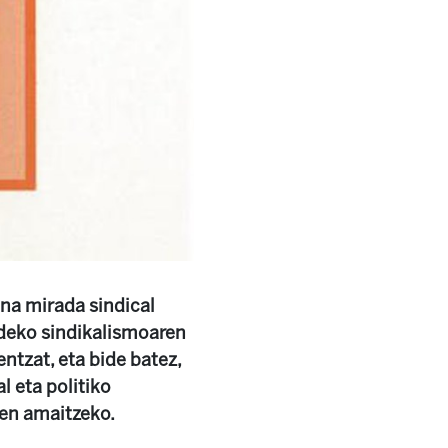
"Una mirada sindical
ldeko sindikalismoaren
ntzat, eta bide batez,
l eta politiko
ten amaitzeko.