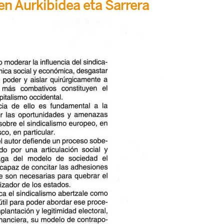
ren Aurkibidea eta Sarrera