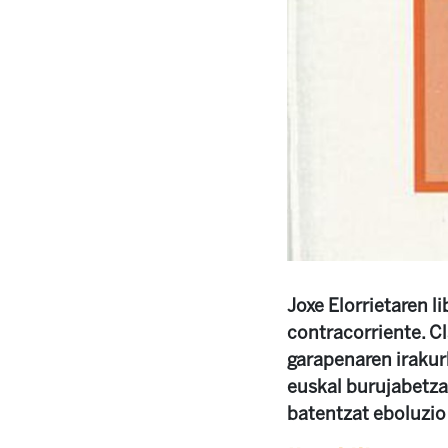
Joxe Elorrietaren l
contracorriente. C
garapenaren irakurk
euskal burujabetza 
batentzat eboluzio