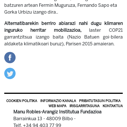
batzuren artean Fermin Muguruza, Fernando Sapo eta
Gorka Urbizu izango dira..
Alternatibarekin berriro abiarazi nahi dugu klimaren
inguruko herritar mobilizazioa,
laster COP21
garrantzitsua izango baita (Nazio Batuen goi-bilera
aldaketa klimatikoari buruz), Parisen 2015 amaieran.
COOKIEN POLITIKA
INFORMAZIO KANALA
PRIBATUTASUN POLITIKA
WEB MAPA
IRISGARRITASUNA
KONTAKTUA
Manu Robles-Arangiz Institutua Fundazioa
Barrainkua 13 - 48009 Bilbo -
Telf. +34 94 403 77 99