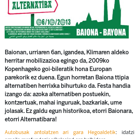
Baionan, urriaren 6an, igandea, Klimaren aldeko
herritar mobilizazioa egingo da, 2009ko
Kopenhageko goi-bileratik hona Europan
parekorik ez duena. Egun horretan Baiona ttipia
alternatiben herrixka bihurtuko da. Festa handia
izango da: azoka alternatiben postuekin,
kontzertuak, mahai inguruak, bazkariak, ume
jolasak. Ez galdu egun historikoa, etorri Baionara,
etorri Alternatibara!
Autobusak antolatzen ari gara Hegoaldetik
: idatzi