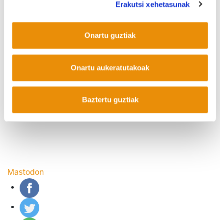
Erakutsi xehetasunak
Onartu guztiak
COOKIEN POLITIKA
INFORMAZIO KANALA
PRIBATUTASUN POLITIKA
WEB MAPA
IRISGARRITASUNA
KONTAKTUA
Manu Robles-Arangiz Institutua Fundazioa
Onartu aukeratutakoak
Barrainkua 13 - 48009 Bilbo -
Telf. +34 94 403 77 99
Corderliers karrika 20 - 64100 Baiona -
Baztertu guztiak
Telf. +33 (0) 559 25 65 52
Kontaktua
Mastodon