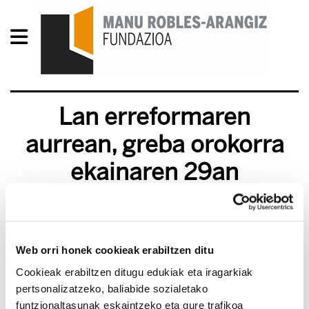
Lan erreformaren
aurrean, greba orokorra
ekainaren 29an
2010/06/24
Web orri honek cookieak erabiltzen ditu
Cookieak erabiltzen ditugu edukiak eta iragarkiak
pertsonalizatzeko, baliabide sozialetako
funtzionaltasunak eskaintzeko eta gure trafikoa