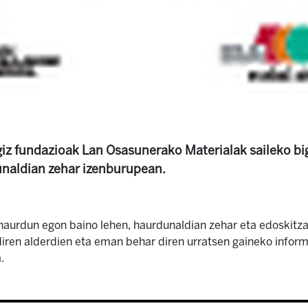
z fundazioak Lan Osasunerako Materialak saileko big
unaldian zehar izenburupean.
haurdun egon baino lehen, haurdunaldian zehar eta edoskitza
iren alderdien eta eman behar diren urratsen gaineko informa
.