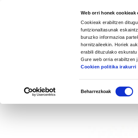
Web orri honek cookieak e
Cookieak erabiltzen ditugu
funtzionaltasunak eskaintz
buruzko informazioa partek
hornitzaileekin. Horiek au
Hasiera
Albisteak eta artikuluak
Lan Osa
erabili dituzulako eskurat
Gure web orria erabiltzen 
Lan Os
Cookien politika irakurri
Baimena
Beharrezkoak
hautatzea
2011/05/19