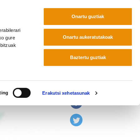
Onartu guztiak
rabilerari
Euskara
Français
Español
Onartu aukeratutakoak
ko gure
rbitzuak
Baztertu guztiak
taratua
ting
Erakutsi xehetasunak