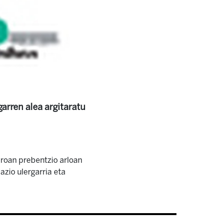
arren alea argitaratu
roan prebentzio arloan
zio ulergarria eta