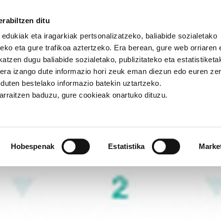
rabiltzen ditu
 edukiak eta iragarkiak pertsonalizatzeko, baliabide sozialetako
eko eta gure trafikoa aztertzeko. Era berean, gure web orriaren e
atzen dugu baliabide sozialetako, publizitateko eta estatistiketa
kera izango dute informazio hori zeuk eman diezun edo euren ze
sunerako bigarren gida argitaratua
u duten bestelako informazio batekin uztartzeko.
jarraitzen baduzu, gure cookieak onartuko dituzu.
asunerako bigarren gida argi
Hobespenak
Estatistika
Marke