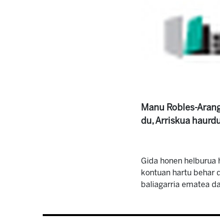
Manu Robles-Arangi
du, Arriskua haurd
Gida honen helburua 
kontuan hartu behar d
baliagarria ematea da