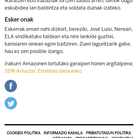
ikaratzen edo irabaziak lortzen saiatu arren, denok dugu
eskubidea lan baldintza eta soldata duinak izateko.
Esker onak
Eskerrak eman nahi dizkiet, bereziki, José Luisi, Nereari,
ELA sindikatuko taldeari eta nire lankide guztiei,
kanoiaren oinean egon baitziren. Zuen laguntzarik gabe,
hau ez zen posible izango.
Irakurri Amazonen lortutako garaipen honen argitalpena:
SDR-Amazon: Erraldoia belauniko
COOKIEN POLITIKA
INFORMAZIO KANALA
PRIBATUTASUN POLITIKA