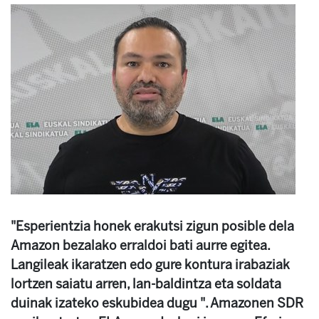
"Esperientzia honek erakutsi zigun posible dela
Amazon bezalako erraldoi bati aurre egitea.
Langileak ikaratzen edo gure kontura irabaziak
lortzen saiatu arren, lan-baldintza eta soldata
duinak izateko eskubidea dugu ". Amazonen SDR