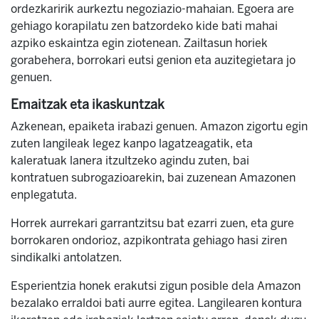
ordezkaririk aurkeztu negoziazio-mahaian. Egoera are
gehiago korapilatu zen batzordeko kide bati mahai
azpiko eskaintza egin ziotenean. Zailtasun horiek
gorabehera, borrokari eutsi genion eta auzitegietara jo
genuen.
Emaitzak eta ikaskuntzak
Azkenean, epaiketa irabazi genuen. Amazon zigortu egin
zuten langileak legez kanpo lagatzeagatik, eta
kaleratuak lanera itzultzeko agindu zuten, bai
kontratuen subrogazioarekin, bai zuzenean Amazonen
enplegatuta.
Horrek aurrekari garrantzitsu bat ezarri zuen, eta gure
borrokaren ondorioz, azpikontrata gehiago hasi ziren
sindikalki antolatzen.
Esperientzia honek erakutsi zigun posible dela Amazon
bezalako erraldoi bati aurre egitea. Langilearen kontura