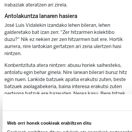
irabaziak ateratzen ari zirela.
Antolakuntza lanaren hasiera
José Luis Vidalekin izandako lehen bileran, lehen
galderetako bat izan zen: "Zer hitzarmen kolektibo
duzu?" Nik ez nekien zer zen hitzarmen bat ere. Hortik
aurrera, nire lantokian gertatzen ari zena ulertzen hasi
nintzen.
Konbentzituta atera nintzen: abusu horiek saihesteko,
antolatu egin behar ginela. Nire lanean bilerari buruz hitz
egin nuen. Lankide batzuek apatia erakutsi zuten, beste
batzuek axolagabekeria, baina interesa erakutsi zuten
pertsona batzuk ere bazeuden, Nerea kasu. Bere hitzek
indar handia eman zidaten: "Zu sartzen bazara, ni ere
sartuko naiz, eta has gaitezen honekin topera."
Lan-batzordearen osaketa eta hizarmenaren
Web orri honek cookieak erabiltzen ditu
hobekuntza