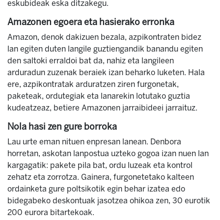
eskubideak eska ditzakegu.
Amazonen egoera eta hasierako erronka
Amazon, denok dakizuen bezala, azpikontraten bidez
lan egiten duten langile guztiengandik banandu egiten
den saltoki erraldoi bat da, nahiz eta langileen
arduradun zuzenak beraiek izan beharko luketen. Hala
ere, azpikontratak arduratzen ziren furgonetak,
paketeak, ordutegiak eta lanarekin lotutako guztia
kudeatzeaz, betiere Amazonen jarraibideei jarraituz.
Nola hasi zen gure borroka
Lau urte eman nituen enpresan lanean. Denbora
horretan, askotan lanpostua uzteko gogoa izan nuen lan
kargagatik: pakete pila bat, ordu luzeak eta kontrol
zehatz eta zorrotza. Gainera, furgonetetako kalteen
ordainketa gure poltsikotik egin behar izatea edo
bidegabeko deskontuak jasotzea ohikoa zen, 30 eurotik
200 eurora bitartekoak.