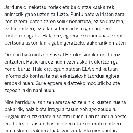
Jardunaldi neketsu horiek eta baldintza kaskarrek
animorik gabe uzten zaituzte. Puntu batera iristen zara,
non lanera joaten zaren soilik behartuta, ez soldataren,
ez baldintzen, ezta lankideen arteko giro onaren
motibazioagatik. Hala ere, egoera ekonomikoak ez die
pertsona askori lanik gabe geratzeko aukerarik ematen.
Orduan hasi nintzen Euskal Herriko sindikatuei buruz
entzuten. Hasieran, ez nuen ezer askorik ulertzen gai
horiei buruz. Hala ere, egun batean ELA sindikatuan
informazio-kontsulta bat eskatzeko hitzordua egitea
erabaki nuen. Gure egoera aldatzeko modurik ba ote
zegoen jakin nahi nuen.
Nire harridura izan zen arazoa ez zela nik ikusten nuena
bakarrik, baizik eta irregulartasun gehiago zeudela.
Begiak ireki zizkidatela sentitu nuen. Lan mundua beste
era batean ikusten hasi nintzen eta konturatu nintzen
nire eskubideak urratuak izan zirela eta nire kontura