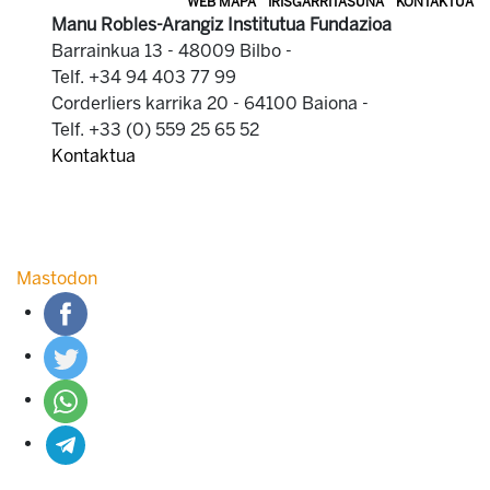
WEB MAPA
IRISGARRITASUNA
KONTAKTUA
Manu Robles-Arangiz Institutua Fundazioa
Barrainkua 13 - 48009 Bilbo -
Telf. +34 94 403 77 99
Corderliers karrika 20 - 64100 Baiona -
Telf. +33 (0) 559 25 65 52
Kontaktua
Mastodon