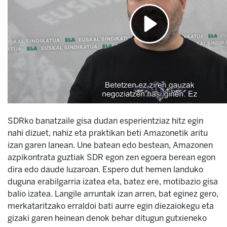
SDRko banatzaile gisa dudan esperientziaz hitz egin
nahi dizuet, nahiz eta praktikan beti Amazonetik aritu
izan garen lanean. Une batean edo bestean, Amazonen
azpikontrata guztiak SDR egon zen egoera berean egon
dira edo daude luzaroan. Espero dut hemen landuko
duguna erabilgarria izatea eta, batez ere, motibazio gisa
balio izatea. Langile arruntak izan arren, bat eginez gero,
merkataritzako erraldoi bati aurre egin diezaiokegu eta
gizaki garen heinean denok behar ditugun gutxieneko