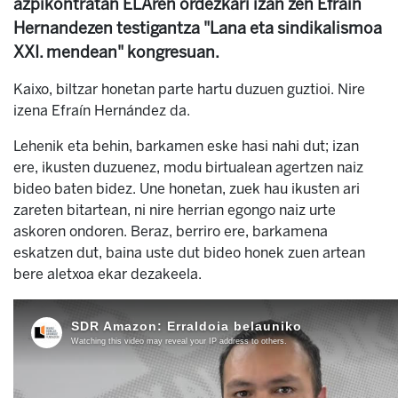
azpikontratan ELAren ordezkari izan zen Efrain
Hernandezen testigantza "Lana eta sindikalismoa
XXI. mendean" kongresuan.
Kaixo, biltzar honetan parte hartu duzuen guztioi. Nire
izena Efraín Hernández da.
Lehenik eta behin, barkamen eske hasi nahi dut; izan
ere, ikusten duzuenez, modu birtualean agertzen naiz
bideo baten bidez. Une honetan, zuek hau ikusten ari
zareten bitartean, ni nire herrian egongo naiz urte
askoren ondoren. Beraz, berriro ere, barkamena
eskatzen dut, baina uste dut bideo honek zuen artean
bere aletxoa ekar dezakeela.