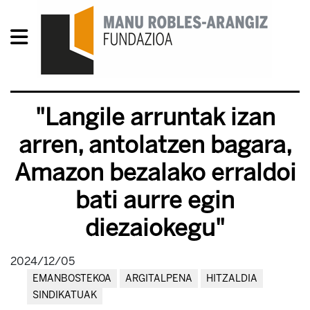
"Langile arruntak izan
arren, antolatzen bagara,
Amazon bezalako erraldoi
bati aurre egin
diezaiokegu"
2024/12/05
EMANBOSTEKOA
ARGITALPENA
HITZALDIA
SINDIKATUAK