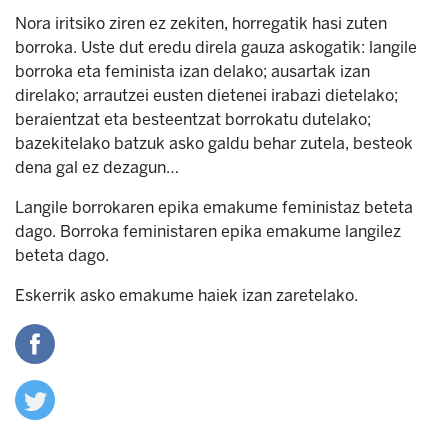
Nora iritsiko ziren ez zekiten, horregatik hasi zuten
borroka. Uste dut eredu direla gauza askogatik: langile
borroka eta feminista izan delako; ausartak izan
direlako; arrautzei eusten dietenei irabazi dietelako;
beraientzat eta besteentzat borrokatu dutelako;
bazekitelako batzuk asko galdu behar zutela, besteok
dena gal ez dezagun…
Langile borrokaren epika emakume feministaz beteta
dago. Borroka feministaren epika emakume langilez
beteta dago.
Eskerrik asko emakume haiek izan zaretelako.