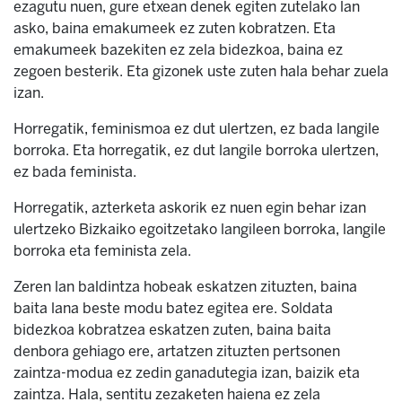
ezagutu nuen, gure etxean denek egiten zutelako lan
asko, baina emakumeek ez zuten kobratzen. Eta
emakumeek bazekiten ez zela bidezkoa, baina ez
zegoen besterik. Eta gizonek uste zuten hala behar zuela
izan.
Horregatik, feminismoa ez dut ulertzen, ez bada langile
borroka. Eta horregatik, ez dut langile borroka ulertzen,
ez bada feminista.
Horregatik, azterketa askorik ez nuen egin behar izan
ulertzeko Bizkaiko egoitzetako langileen borroka, langile
borroka eta feminista zela.
Zeren lan baldintza hobeak eskatzen zituzten, baina
baita lana beste modu batez egitea ere. Soldata
bidezkoa kobratzea eskatzen zuten, baina baita
denbora gehiago ere, artatzen zituzten pertsonen
zaintza-modua ez zedin ganadutegia izan, baizik eta
zaintza. Hala, sentitu zezaketen haiena ez zela