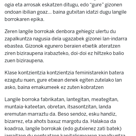
ogia eta arrosak eskatzen ditugu, edo “gure” gizonen
ondoan ibilian goaz… baina gutxitan idatzi dugu langile
borrokaren epika.
Zeren langile borrokak denbora gehiegiz ulertu du
zapalkuntza nagusia dela ugazabek gizonei lan-indarra
ebastea. Gizonok egunero beraien etxetik ateratzen
ziren biziraupena irabazteko, doi-doi ez hiltzeko balio
zuen biziraupena.
Klase kontzientzia kontzientzia feministarekin batera
ezagutu nuen, gure etxean denek egiten zutelako lan
asko, baina emakumeek ez zuten kobratzen
Langile borroka fabrikatan, lantegitan, meategitan,
muntaia-kateetan, obretan, itsasontzitan, landa
eremutan marraztu da. Beso sendoz, esku handiz,
bizarrez, eta ahots baxuz margotu da. Halakoa da
koadroa, langile borrokak (edo gutxienez zati batek)
jarraitzen du pentsatzen kapitalismoaren zapalkuntza