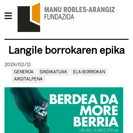
Langile borrokaren epika
2019/02/11
GENEROA
SINDIKATUAK
ELA-BORROKAN
ARGITALPENA