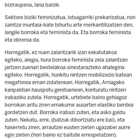
biziraupena, lana baizik.
Sektore biziki feminizatua, lotsagarriki prekarizatua, non
zaintza muntaia-kate bihurtu arte merkantilizatzen den,
langile borroka eta feminista da. Eta borroka feminista
eta obreroa da.
Horregatik, ez nuen zalantzarik izan eskatutakoa
egiteko, alegia, hura borroka feminista zela zalantzan
jartzen zuenari bestelakoa sinestarazteko ahalegina
egiteko. Horregatik, hunkitu nintzen mobilizazio batean
megafonoa eman zidatenean. Horregatik, Arriagako
kanpaldian hauspotu genituenean, konturatu nintzen
irabaziko zutela. Horregatik, urtebete baino gehiagoz
borrokan aritu ziren emakume ausarten elastiko berdea
gordetzen dut. Borroka irabazi zuten, eta asko galdu
zuten. Nekatu, erre, (batzuk dibortziatu ere bai), eta
haserretu ziren, arrautzei eusten zieten ugazabei aurre
egin zieten (hori baino ez baitute errespetatzen).