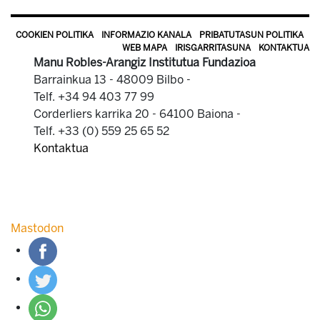
COOKIEN POLITIKA
INFORMAZIO KANALA
PRIBATUTASUN POLITIKA
WEB MAPA
IRISGARRITASUNA
KONTAKTUA
Manu Robles-Arangiz Institutua Fundazioa
Barrainkua 13 - 48009 Bilbo -
Telf. +34 94 403 77 99
Corderliers karrika 20 - 64100 Baiona -
Telf. +33 (0) 559 25 65 52
Kontaktua
Mastodon