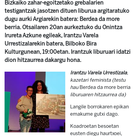
Bizkaiko zahar-egoitzetako grebalarien
testigantzak jasotzen dituen liburua argitaratuko
dugu aurki Argiarekin batera: Berdea da more
berria. Otsailaren 20an aurkeztuko du Onintza
Irureta Azkune egileak, Irantzu Varela
Urrestizalarekin batera, Bilboko Bira
Kulturgunean, 19:00etan. Irantzuk liburuari idatzi
dion hitzaurrea dakargu hona.
Irantzu Varela Urrestizala
,
kazetari feminista (testu
hau
Berdea da more berria
liburuaren hitzaurrea da)
Langile borrokaren epikan
emakume gutxi dago.
Koadroetan besoetan
eusten diegu haurtxoei,