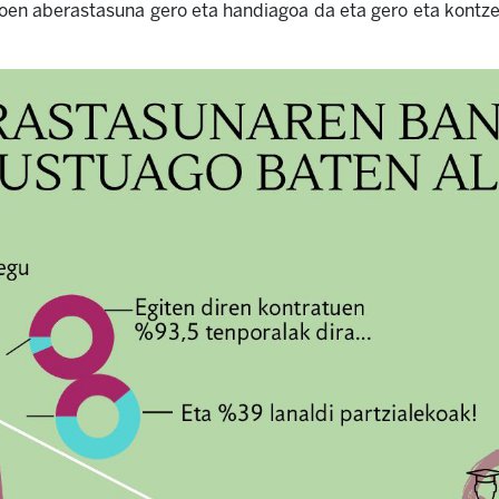
goen aberastasuna gero eta handiagoa da eta gero eta kontz