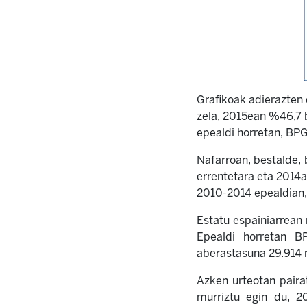
Grafikoak adierazten
zela, 2015ean %46,7 b
epealdi horretan, BPG
Nafarroan, bestalde,
errentetara eta 2014a
2010-2014 epealdian, 
Estatu espainiarrean
Epealdi horretan BP
aberastasuna 29.914 m
Azken urteotan pairat
murriztu egin du, 2