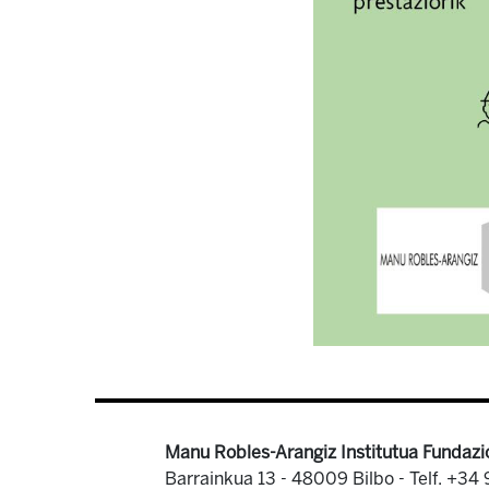
Manu Robles-Arangiz Institutua Fundazi
Barrainkua 13 - 48009 Bilbo -
Telf. +34