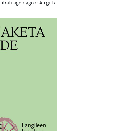
entratuago dago esku gutxi