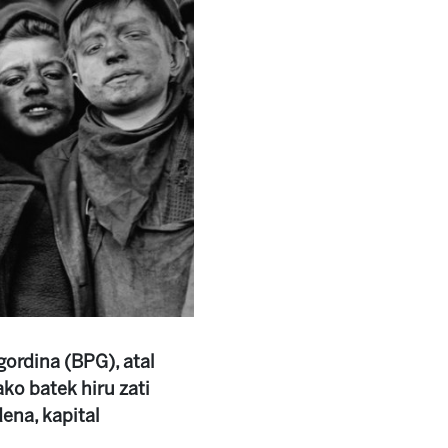
gordina (BPG), atal
ko batek hiru zati
ena, kapital