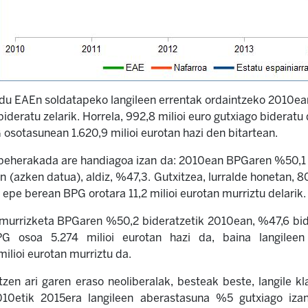
 du EAEn soldatapeko langileen errentak ordaintzeko 2010ea
ideratu zelarik. Horrela, 992,8 milioi euro gutxiago bideratu 
 osotasunean 1.620,9 milioi eurotan hazi den bitartean.
 beherakada are handiagoa izan da: 2010ean BPGaren %50,1 b
n (azken datua), aldiz, %47,3. Gutxitzea, lurralde honetan, 8
epe berean BPG orotara 11,2 milioi eurotan murriztu delarik.
 murrizketa BPGaren %50,2 bideratzetik 2010ean, %47,6 bid
G osoa 5.274 milioi eurotan hazi da, baina langileen 
ilioi eurotan murriztu da.
zen ari garen eraso neoliberalak, besteak beste, langile k
010etik 2015era langileen aberastasuna %5 gutxiago izan