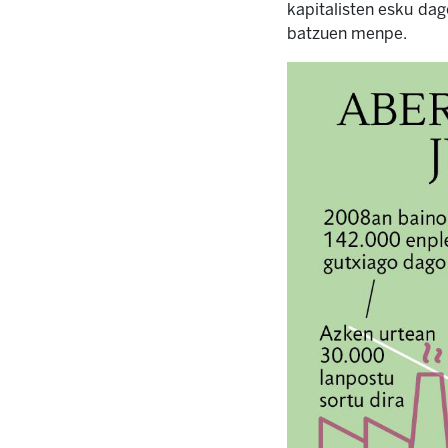
kapitalisten esku da
batzuen menpe.