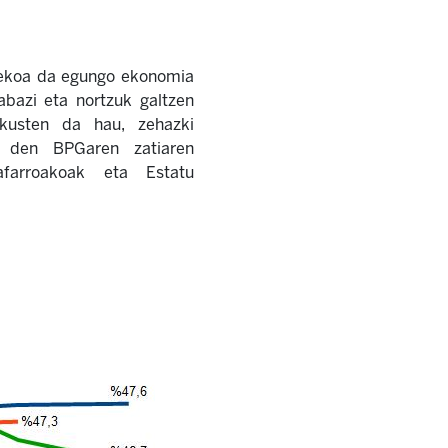
tekoa da egungo ekonomia
rabazi eta nortzuk galtzen
akusten da hau, zehazki
en den BPGaren zatiaren
farroakoak eta Estatu