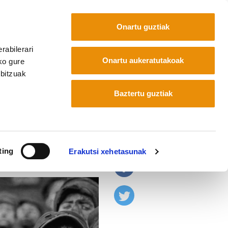
Onartu guztiak
rabilerari
Euskara
Français
Español
Onartu aukeratutakoak
ko gure
rbitzuak
Baztertu guztiak
xitzen dabil
ting
Erakutsi xehetasunak