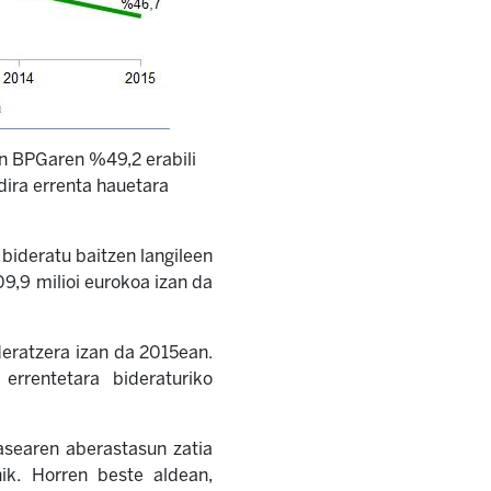
n BPGaren %49,2 erabili
dira errenta hauetara
ideratu baitzen langileen
09,9 milioi eurokoa izan da
eratzera izan da 2015ean.
errentetara bideraturiko
lasearen aberastasun zatia
ik. Horren beste aldean,