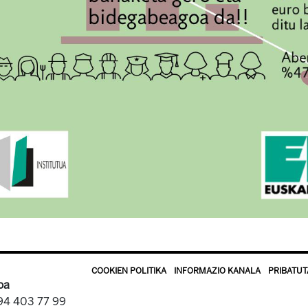
COOKIEN POLITIKA
INFORMAZIO KANALA
PRIBATUT
oa
 94 403 77 99