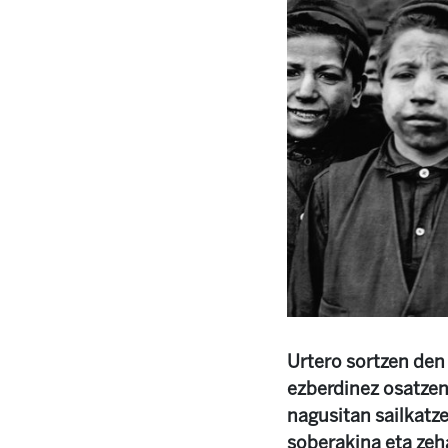
Urtero sortzen den
ezberdinez osatzen 
nagusitan sailkatze
soberakina eta zeh