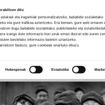
rabiltzen ditu
 edukiak eta iragarkiak pertsonalizatzeko, baliabide sozialetako
eko eta gure trafikoa aztertzeko. Era berean, gure web orriaren e
atzen dugu baliabide sozialetako, publizitateko eta estatistiketa
kera izango dute informazio hori zeuk eman diezun edo euren ze
ei bideratutako BPGaren zatia gutxitzen dabil
u duten bestelako informazio batekin uztartzeko.
jarraitzen baduzu, gure cookieak onartuko dituzu.
ideratutako BPGaren zatia gut
Hobespenak
Estatistika
Marke
OMIA