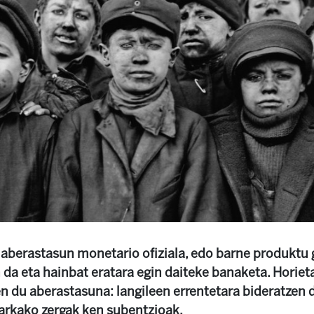
 aberastasun monetario ofiziala, edo barne produktu 
da eta hainbat eratara egin daiteke banaketa. Horieta
n du aberastasuna: langileen errentetara bideratzen d
arkako zergak ken subentzioak.