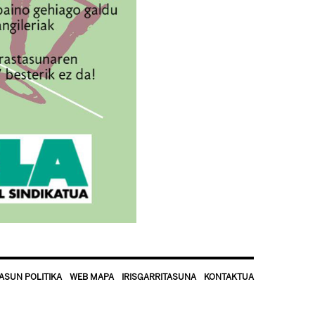
ASUN POLITIKA
WEB MAPA
IRISGARRITASUNA
KONTAKTUA