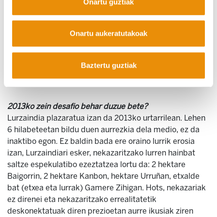
Onartu guztiak
- Akziodun solidarioek beren artean « Jagoletza
Kontseilua » bozken bidez osatzen dut. Kontseilu horrek
Lurzaindiaren kudeaketa ona behar du jarraitu eta
Onartu aukeratutakoak
Lurzaindiaren hitzarmeneko etikaren errespetua. Gaur
egun Kontseilu hori GFAM Lurrako ohizko
arduradunetarik osatua da, Herrikoa eta Terre de Liens-
Baztertu guztiak
etako ordezkarietarik ere.
2013ko zein desafio behar duzue bete?
Lurzaindia plazaratua izan da 2013ko urtarrilean. Lehen
6 hilabeteetan bildu duen aurrezkia dela medio, ez da
inaktibo egon. Ez baldin bada ere oraino lurrik erosia
izan, Lurzaindiari esker, nekazaritzako lurren hainbat
saltze espekulatibo ezeztatzea lortu da: 2 hektare
Baigorrin, 2 hektare Kanbon, hektare Urruñan, etxalde
bat (etxea eta lurrak) Gamere Zihigan. Hots, nekazariak
ez direnei eta nekazaritzako errealitatetik
deskonektatuak diren prezioetan aurre ikusiak ziren