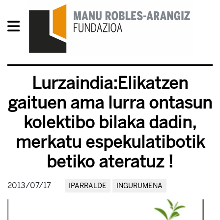
Lurzaindia:Elikatzen
gaituen ama lurra ontasun
kolektibo bilaka dadin,
merkatu espekulatibotik
betiko ateratuz !
2013/07/17
IPARRALDE
INGURUMENA