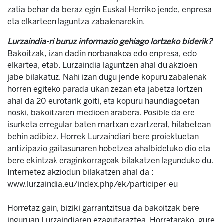
zatia behar da beraz egin Euskal Herriko jende, enpresa
eta elkarteen laguntza zabalenarekin.
Lurzaindia-ri buruz informazio gehiago lortzeko biderik?
Bakoitzak, izan dadin norbanakoa edo enpresa, edo
elkartea, etab. Lurzaindia laguntzen ahal du akzioen
jabe bilakatuz. Nahi izan dugu jende kopuru zabalenak
horren egiteko parada ukan zezan eta jabetza lortzen
ahal da 20 eurotarik goiti, eta kopuru haundiagoetan
noski, bakoitzaren medioen arabera. Posible da ere
isurketa erregular baten martxan ezartzerat, hilabetean
behin adibiez. Horrek Lurzaindiari bere proiektuetan
antizipazio gaitasunaren hobetzea ahalbidetuko dio eta
bere ekintzak eraginkorragoak bilakatzen lagunduko du.
Internetez akziodun bilakatzen ahal da :
www.lurzaindia.eu/index.php/ek/participer-eu
Horretaz gain, biziki garrantzitsua da bakoitzak bere
inguruan Lurzaindiaren ezagutaraztea. Horretarako, gure