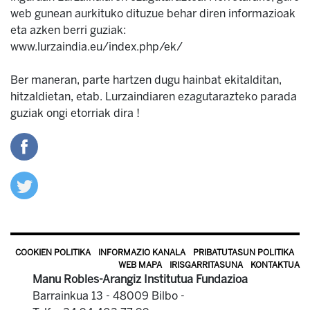
web gunean aurkituko dituzue behar diren informazioak
eta azken berri guziak:
www.lurzaindia.eu/index.php/ek/
Ber maneran, parte hartzen dugu hainbat ekitalditan,
hitzaldietan, etab. Lurzaindiaren ezagutarazteko parada
guziak ongi etorriak dira !
COOKIEN POLITIKA
INFORMAZIO KANALA
PRIBATUTASUN POLITIKA
WEB MAPA
IRISGARRITASUNA
KONTAKTUA
Manu Robles-Arangiz Institutua Fundazioa
Barrainkua 13 - 48009 Bilbo -