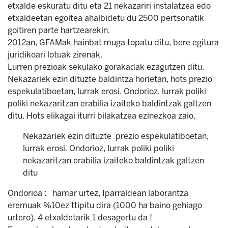
etxalde eskuratu ditu eta 21 nekazariri instalatzea edo
etxaldeetan egoitea ahalbidetu du 2500 pertsonatik
goitiren parte hartzearekin.
2012an, GFAMak hainbat muga topatu ditu, bere egitura
juridikoari lotuak zirenak.
Lurren prezioak sekulako gorakadak ezagutzen ditu.
Nekazariek ezin dituzte baldintza horietan, hots prezio
espekulatiboetan, lurrak erosi. Ondorioz, lurrak poliki
poliki nekazaritzan erabilia izaiteko baldintzak galtzen
ditu. Hots elikagai iturri bilakatzea ezinezkoa zaio.
Nekazariek ezin dituzte prezio espekulatiboetan,
lurrak erosi. Ondorioz, lurrak poliki poliki
nekazaritzan erabilia izaiteko baldintzak galtzen
ditu
Ondorioa : hamar urtez, Iparraldean laborantza
eremuak %10ez ttipitu dira (1000 ha baino gehiago
urtero). 4 etxaldetarik 1 desagertu da !