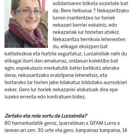
solidarioaren bilketa sozietate bat
da. Bere helburua ? Nekazaritzako
lurren mantentzea lur horiek
nekazari berriei eskainiz, edo
nekazariak lur horietan atxikiz.
Nekazaritza herrikoia lehenesten
du, elikagai ekoizpen bat
kalitatezkoa eta hurbila segurtatuz. Lurzaindiak nahi du
elikagai iturri den amalurraz, ondasun kolektibo bat
egin, espekulazio merkatutik behin betikotz aterako
dena, nekazaritzako erabilpena lehenetsiz, eta
hortarako lur horien jabe bilakatuz bildutako aurrezkiari
esker. Gero lur horiek nekazariei alokatuak dira epe
luzeko errenta edo kontratuen bidez.
Zertako eta nola sortu da Lurzaindia?
80 hamarkadatik geroz, Iparraldean « GFAM Lurra »
lanean ari zen. 30 urte eta gero, kanpainaz kanpaina, 14