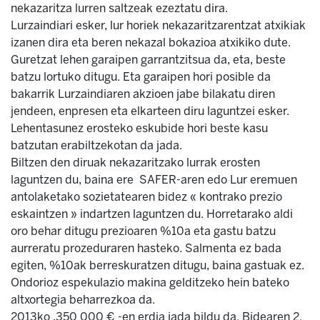
nekazaritza lurren saltzeak ezeztatu dira.
Lurzaindiari esker, lur horiek nekazaritzarentzat atxikiak
izanen dira eta beren nekazal bokazioa atxikiko dute.
Guretzat lehen garaipen garrantzitsua da, eta, beste
batzu lortuko ditugu. Eta garaipen hori posible da
bakarrik Lurzaindiaren akzioen jabe bilakatu diren
jendeen, enpresen eta elkarteen diru laguntzei esker.
Lehentasunez erosteko eskubide hori beste kasu
batzutan erabiltzekotan da jada.
Biltzen den diruak nekazaritzako lurrak erosten
laguntzen du, baina ere SAFER-aren edo Lur eremuen
antolaketako sozietatearen bidez « kontrako prezio
eskaintzen » indartzen laguntzen du. Horretarako aldi
oro behar ditugu prezioaren %10a eta gastu batzu
aurreratu prozeduraren hasteko. Salmenta ez bada
egiten, %10ak berreskuratzen ditugu, baina gastuak ez.
Ondorioz espekulazio makina gelditzeko hein bateko
altxortegia beharrezkoa da.
2013ko ,350 000 € -en erdia jada bildu da. Bidearen 2.