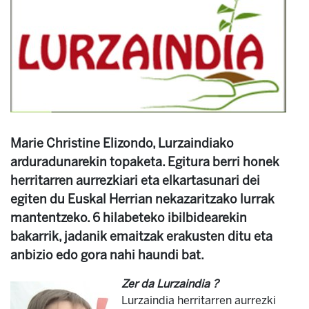
Marie Christine Elizondo, Lurzaindiako
arduradunarekin topaketa. Egitura berri honek
herritarren aurrezkiari eta elkartasunari dei
egiten du Euskal Herrian nekazaritzako lurrak
mantentzeko. 6 hilabeteko ibilbidearekin
bakarrik, jadanik emaitzak erakusten ditu eta
anbizio edo gora nahi haundi bat.
Zer da Lurzaindia ?
Lurzaindia herritarren aurrezki