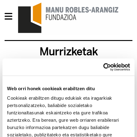
Murrizketak
irakaskuntzan
2011/12/14
Web orri honek cookieak erabiltzen ditu
Cookieak erabiltzen ditugu edukiak eta iragarkiak
pertsonalizatzeko, baliabide sozialetako
funtzionaltasunak eskaintzeko eta gure trafikoa
aztertzeko. Era berean, gure web orriaren erabilerari
buruzko informazioa partekatzen dugu baliabide
sozialetako, publizitateko eta estatistiketako gure