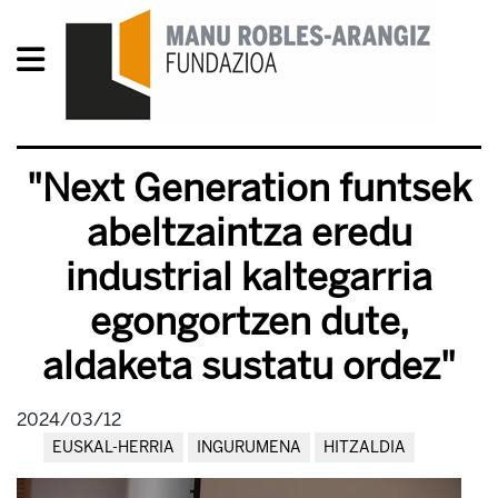
"Next Generation funtsek
abeltzaintza eredu
industrial kaltegarria
egongortzen dute,
aldaketa sustatu ordez"
2024/03/12
EUSKAL-HERRIA
INGURUMENA
HITZALDIA