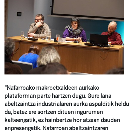
"Nafarroako makroetxaldeen aurkako
plataforman parte hartzen dugu. Gure lana
abeltzaintza industrialaren aurka aspalditik heldu
da, batez ere sortzen dituen ingurumen
kalteengatik, ez hainbertze hor atzean dauden
enpresengatik. Nafarroan abeltzaintzaren