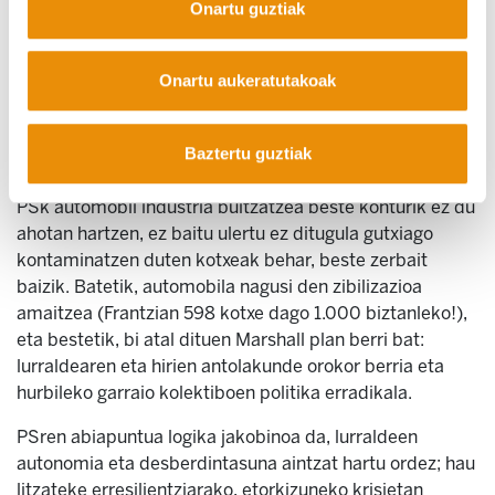
Onartu guztiak
PSk polizia bidali du Nantes inguruan egitekoa den
Landetako Notre Dame super-aireportuko proiektuaren
Onartu aukeratutakoak
aurkakoak modu basatian kaleratzeko, ez baitu
konprenitu petrolio garestiaren aroan sartzen ari garela;
honek eragingo du orain dela berrogei urte abiatutako
Baztertu guztiak
proiektu hau inondik ere ez dela bideragarria izango.
PSk automobil industria bultzatzea beste konturik ez du
ahotan hartzen, ez baitu ulertu ez ditugula gutxiago
kontaminatzen duten kotxeak behar, beste zerbait
baizik. Batetik, automobila nagusi den zibilizazioa
amaitzea (Frantzian 598 kotxe dago 1.000 biztanleko!),
eta bestetik, bi atal dituen Marshall plan berri bat:
lurraldearen eta hirien antolakunde orokor berria eta
hurbileko garraio kolektiboen politika erradikala.
PSren abiapuntua logika jakobinoa da, lurraldeen
autonomia eta desberdintasuna aintzat hartu ordez; hau
litzateke erresilientziarako, etorkizuneko krisietan