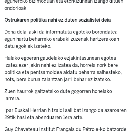
eguneroko bizimoduan eta etorkizunean izango dituen
ondorioak.
Ostrukaren politika nahi ez duten sozialistei deia
Dena dela, aski da informatuta egoteko borondatea
egun hartu beharreko erabaki zuzenak hartzerakoan
datu egokiak izateko.
Halako egoeran gaudelako ezjakintasunean egotea
izatez ezer jakin nahi ez izatea da, horrela nork bere
politika eta pentsamoldea aldatu beharra saihesteko,
hots, bere burua zalantzan jarri behar ez izateko.
Zuen haurrok gaitzetsiko dute gogorren honelako
jarrera.
Ipar Euskal Herrian hitzaldi sail bat izango da azaroaren
29tik hasi eta abenduaren 1era arte.
Guy Chaveteau Institut Français du Pétrole-ko batzorde