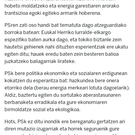
hobeto moldatzeko eta energia garestiaren arorako
trantsizioa egoki egiteko armarik hoberena.
PSren zati oso handi bat tematuta dago atzeguardiako
borroka batean: Euskal Herriko lurralde-elkargo
espezifiko baten aurka dago, eta tokiko biztanle zein
hautetsi gehienek nahi dituzten esperientziak ere ukatu
egiten ditu; hauek eredu baten zein besteren balioa
juzkatzeko baliagarriak lirateke.
PSk bere politika ekonomiko eta sozialaren erdigunean
kokatzen du esperantza bat: hazkundea bere onera
etorriko dela (berau energia merkeari lotuta dagoelarik).
Aldiz, baztertu egiten du sortutako aberastasunaren
berbanaketa erradikala eta gure ekonomiaren
birmoldatze sozial eta ekologikoa.
Hots, PSk ez ditu inondik ere bereganatu gertatzen ari
diren mutazio izugarriak eta horrek seguruenik gure