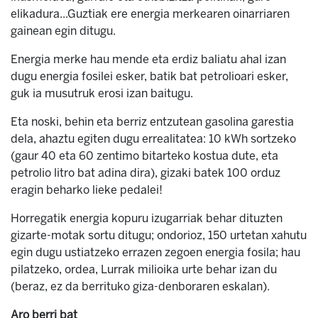
elikadura...Guztiak ere energia merkearen oinarriaren
gainean egin ditugu.
Energia merke hau mende eta erdiz baliatu ahal izan
dugu energia fosilei esker, batik bat petrolioari esker,
guk ia musutruk erosi izan baitugu.
Eta noski, behin eta berriz entzutean gasolina garestia
dela, ahaztu egiten dugu errealitatea: 10 kWh sortzeko
(gaur 40 eta 60 zentimo bitarteko kostua dute, eta
petrolio litro bat adina dira), gizaki batek 100 orduz
eragin beharko lieke pedalei!
Horregatik energia kopuru izugarriak behar dituzten
gizarte-motak sortu ditugu; ondorioz, 150 urtetan xahutu
egin dugu ustiatzeko errazen zegoen energia fosila; hau
pilatzeko, ordea, Lurrak milioika urte behar izan du
(beraz, ez da berrituko giza-denboraren eskalan).
Aro berri bat