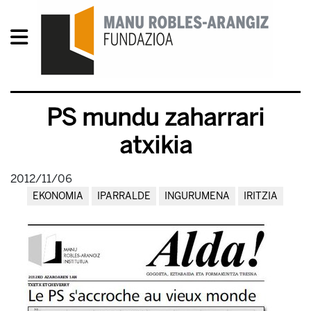
PS mundu zaharrari
atxikia
2012/11/06
EKONOMIA
IPARRALDE
INGURUMENA
IRITZIA