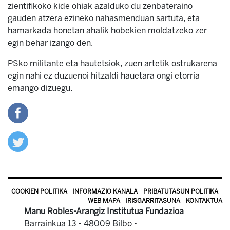
zientifikoko kide ohiak azalduko du zenbateraino
gauden atzera ezineko nahasmenduan sartuta, eta
hamarkada honetan ahalik hobekien moldatzeko zer
egin behar izango den.
PSko militante eta hautetsiok, zuen artetik ostrukarena
egin nahi ez duzuenoi hitzaldi hauetara ongi etorria
emango dizuegu.
COOKIEN POLITIKA
INFORMAZIO KANALA
PRIBATUTASUN POLITIKA
WEB MAPA
IRISGARRITASUNA
KONTAKTUA
Manu Robles-Arangiz Institutua Fundazioa
Barrainkua 13 - 48009 Bilbo -