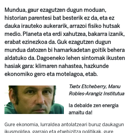
Mundua, gaur ezagutzen dugun moduan,
historian parentesi bat besterik ez da, eta ez
dauka irauteko aukerarik, arrazoi fisiko hutsak
medio. Planeta eta erdi xahutzea, bakarra izanik,
erabat ezinezkoa da. Guk ezagutzen dugun
mundua datozen bi hamarkadetan goitik behera
aldatuko da. Dagoeneko lehen sintomak ikusten
hasiak gara: klimaren nahastea, hazkunde
ekonomiko gero eta motelagoa, etab.
Txetx Etcheberry, Manu
Robles-Arangiz Institutua
Ia debalde zen energia
amaitu da!
Gure ekonomia, lurraldea antolatzeari buruz daukagun
ikusmoldea, garraio eta etxebizitza politikak, gure