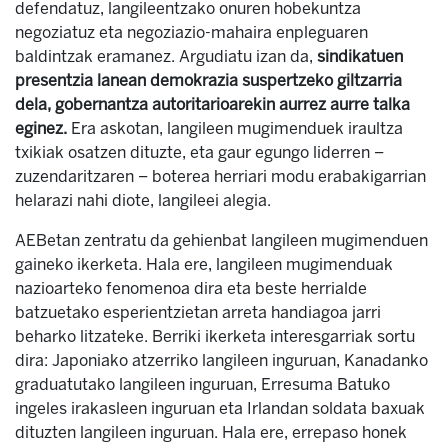
defendatuz, langileentzako onuren hobekuntza
negoziatuz eta negoziazio-mahaira enpleguaren
baldintzak eramanez. Argudiatu izan da,
sindikatuen
presentzia lanean demokrazia suspertzeko giltzarria
dela, gobernantza autoritarioarekin aurrez aurre talka
eginez.
Era askotan, langileen mugimenduek iraultza
txikiak osatzen dituzte, eta gaur egungo liderren –
zuzendaritzaren – boterea herriari modu erabakigarrian
helarazi nahi diote, langileei alegia.
AEBetan zentratu da gehienbat langileen mugimenduen
gaineko ikerketa. Hala ere, langileen mugimenduak
nazioarteko fenomenoa dira eta beste herrialde
batzuetako esperientzietan arreta handiagoa jarri
beharko litzateke. Berriki ikerketa interesgarriak sortu
dira: Japoniako atzerriko langileen inguruan, Kanadanko
graduatutako langileen inguruan, Erresuma Batuko
ingeles irakasleen inguruan eta Irlandan soldata baxuak
dituzten langileen inguruan. Hala ere, errepaso honek