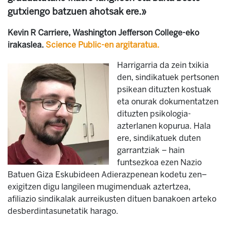
gutxiengo batzuen ahotsak ere.»
Kevin R Carriere, Washington Jefferson College-eko
irakaslea.
Science Public-en argitaratua.
Harrigarria da zein txikia
den, sindikatuek pertsonen
psikean dituzten kostuak
eta onurak dokumentatzen
dituzten psikologia-
azterlanen kopurua. Hala
ere, sindikatuek duten
garrantziak – hain
funtsezkoa ezen Nazio
Batuen Giza Eskubideen Adierazpenean kodetu zen–
exigitzen digu langileen mugimenduak aztertzea,
afiliazio sindikalak aurreikusten dituen banakoen arteko
desberdintasunetatik harago.