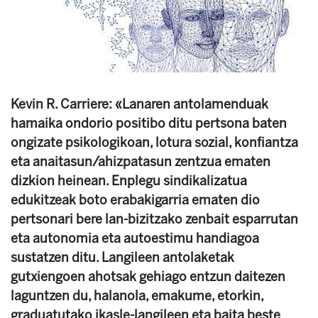
Kevin R. Carriere: «Lanaren antolamenduak
hamaika ondorio positibo ditu pertsona baten
ongizate psikologikoan, lotura sozial, konfiantza
eta anaitasun/ahizpatasun zentzua ematen
dizkion heinean. Enplegu sindikalizatua
edukitzeak boto erabakigarria ematen dio
pertsonari bere lan-bizitzako zenbait esparrutan
eta autonomia eta autoestimu handiagoa
sustatzen ditu. Langileen antolaketak
gutxiengoen ahotsak gehiago entzun daitezen
laguntzen du, halanola, emakume, etorkin,
graduatutako ikasle-langileen eta baita beste