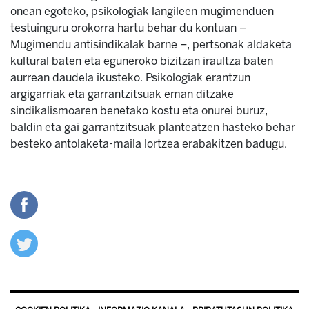
onean egoteko, psikologiak langileen mugimenduen
testuinguru orokorra hartu behar du kontuan –
Mugimendu antisindikalak barne –, pertsonak aldaketa
kultural baten eta eguneroko bizitzan iraultza baten
aurrean daudela ikusteko. Psikologiak erantzun
argigarriak eta garrantzitsuak eman ditzake
sindikalismoaren benetako kostu eta onurei buruz,
baldin eta gai garrantzitsuak planteatzen hasteko behar
besteko antolaketa-maila lortzea erabakitzen badugu.