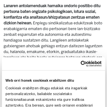
Lanaren antolamenduak hamaika ondorio positibo ditu
pertsona baten ongizate psikologikoan, lotura sozial,
konfiantza eta anaitasun/ahizpatasun zentzua ematen
dizkion heinean.
Enplegu sindikalizatua edukitzeak boto
erabakigarria ematen dio pertsonari bere lan-bizitzako
zenbait esparrutan eta autonomia eta autoestimu
handiagoa sustatzen ditu. Langileen antolaketak
gutxiengoen ahotsak gehiago entzun daitezen laguntzen
du, halanola, emakume, etorkin, graduatutako ikasle-
langileen eta baita beste gutxiengo batzuen ahotsak ere.
Sindikalismoaren onura psikologikoek talka egiten dute
gaiari buruzko ikerketa psikologikoaren gabezia
orokorrarekin. Mugimendu sindikaletan arrazismoaren
Web orri honek cookieak erabiltzen ditu
aurkako organizingaren garrantzia areagotzen bada ere,
Cookieak erabiltzen ditugu edukiak eta iragarkiak
ikerketa psikologiko sindikalaren errepasoak erakutsi
pertsonalizatzeko, baliabide sozialetako
digu, 27 artikuluk baino ez zituztela jasotzen
funtzionaltasunak eskaintzeko eta gure trafikoa
"sindikatua" eta "arraza" terminoak. Ahots batzuek
aztertzeko. Era berean, gure web orriaren erabilerari