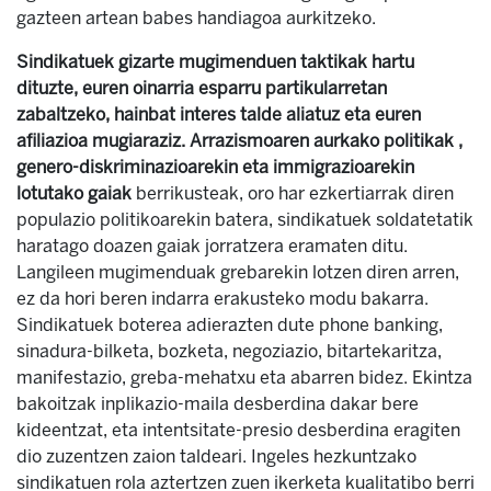
gazteen artean babes handiagoa aurkitzeko.
Sindikatuek gizarte mugimenduen taktikak hartu
dituzte, euren oinarria esparru partikularretan
zabaltzeko, hainbat interes talde aliatuz eta euren
afiliazioa mugiaraziz. Arrazismoaren aurkako politikak ,
genero-diskriminazioarekin eta immigrazioarekin
lotutako gaiak
berrikusteak, oro har ezkertiarrak diren
populazio politikoarekin batera, sindikatuek soldatetatik
haratago doazen gaiak jorratzera eramaten ditu.
Langileen mugimenduak grebarekin lotzen diren arren,
ez da hori beren indarra erakusteko modu bakarra.
Sindikatuek boterea adierazten dute phone banking,
sinadura-bilketa, bozketa, negoziazio, bitartekaritza,
manifestazio, greba-mehatxu eta abarren bidez. Ekintza
bakoitzak inplikazio-maila desberdina dakar bere
kideentzat, eta intentsitate-presio desberdina eragiten
dio zuzentzen zaion taldeari. Ingeles hezkuntzako
sindikatuen rola aztertzen zuen ikerketa kualitatibo berri