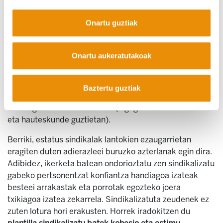
ez direnak baino, eta horrek askotariko ondorioak ditu.
S
indikatu bateko kide ez direnen aldean, sindikalizatuta
Onartu guztiak
dauden pertsonak politikoki aktiboagoak dira
, politikoki
informatuago daude, eztabaida politiko gehiagotan
parte hartzen dute eta esparru politikoan
Onartu aukeratutakoak
ezkertiarragoak izateko joera dute. Sindikalizazio maila
baxuagoa hauteskundeetako parte-hartze txikiagoaren
eskutik joan ohi da, eta sindikalizazio-maila altuagoak,
Baztertu guztiak
berriz, errenta baxuagoko taldeen parte hartze
handiagoarekin lotuta daude (legegintzaldiaren erdian
eta hauteskunde guztietan).
Berriki, estatus sindikalak lantokien ezaugarrietan
eragiten duten adierazleei buruzko azterlanak egin dira.
Adibidez, ikerketa batean ondorioztatu zen sindikalizatu
gabeko pertsonentzat konfiantza handiagoa izateak
besteei arrakastak eta porrotak egozteko joera
txikiagoa izatea zekarrela. Sindikalizatuta zeudenek ez
zuten lotura hori erakusten. Horrek iradokitzen du