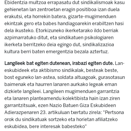
Ebidentzia multzoa errapasatu dut sindikalismoak kasu
gehienetan lan zentroetan eragin positiboa izan duela
erakutsi, eta horrekin batera, gizarte-mugimenduen
ekintzak gero eta babes handiagoarekin erabiltzen hasi
dela ikusteko. Etorkizuneko ikerketarako ildo berriak
azpimarratuko ditut, eta sindikatuen psikologiaren
ikerketa berritzeko deia egingo dut, sindikalizazioa
kultura berri baten emergentzia bezala aztertuz.
Langileek bat egiten dutenean, irabazi egiten dute.
Lan-
eskubideek eta aktibismo sindikalak, besteak beste,
bost eguneko lan-astea, soldata altuagoak, gurasotasun
baimenak eta haurren lanaren aurkako legeak eman
dizkiete langileei. Langileen mugimenduen garrantzia
eta lanaren planteamendu kolektibista hain izan ziren
garrantzitsuak, ezen Nazio Batuen Giza Eskubideen
Adierazpenaren 23. artikuluan txertatu zirela: "Pertsona
orok du sindikatuak sortzeko eta horietan afiliatzeko
eskubidea, bere interesak babesteko"