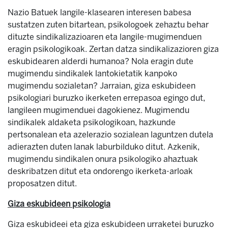
Nazio Batuek langile-klasearen interesen babesa
sustatzen zuten bitartean, psikologoek zehaztu behar
dituzte sindikalizazioaren eta langile-mugimenduen
eragin psikologikoak. Zertan datza sindikalizazioren giza
eskubidearen alderdi humanoa? Nola eragin dute
mugimendu sindikalek lantokietatik kanpoko
mugimendu sozialetan? Jarraian, giza eskubideen
psikologiari buruzko ikerketen errepasoa egingo dut,
langileen mugimenduei dagokienez. Mugimendu
sindikalek aldaketa psikologikoan, hazkunde
pertsonalean eta azelerazio sozialean laguntzen dutela
adierazten duten lanak laburbilduko ditut. Azkenik,
mugimendu sindikalen onura psikologiko ahaztuak
deskribatzen ditut eta ondorengo ikerketa-arloak
proposatzen ditut.
Giza eskubideen psikologia
Giza eskubideei eta giza eskubideen urraketei buruzko