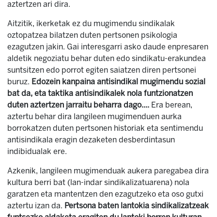
aztertzen ari dira.
Aitzitik, ikerketak ez du mugimendu sindikalak
oztopatzea bilatzen duten pertsonen psikologia
ezagutzen jakin. Gai interesgarri asko daude enpresaren
aldetik negoziatu behar duten edo sindikatu-erakundea
suntsitzen edo porrot egiten saiatzen diren pertsonei
buruz.
Edozein kanpaina antisindikal mugimendu sozial
bat da, eta taktika antisindikalek nola funtzionatzen
duten aztertzen jarraitu beharra dago....
Era berean,
aztertu behar dira langileen mugimenduen aurka
borrokatzen duten pertsonen historiak eta sentimendu
antisindikala eragin dezaketen desberdintasun
indibidualak ere.
Azkenik, langileen mugimenduak aukera paregabea dira
kultura berri bat (lan-indar sindikalizatuarena) nola
garatzen eta mantentzen den ezagutzeko eta oso gutxi
aztertu izan da.
Pertsona baten lantokia sindikalizatzeak