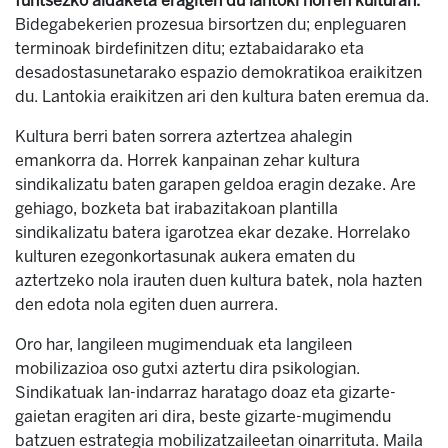
funtsezko aldaketa eragiten du lantoki horren kulturan.
Bidegabekerien prozesua birsortzen du; enpleguaren
terminoak birdefinitzen ditu; eztabaidarako eta
desadostasunetarako espazio demokratikoa eraikitzen
du. Lantokia eraikitzen ari den kultura baten eremua da.
Kultura berri baten sorrera aztertzea ahalegin
emankorra da. Horrek kanpainan zehar kultura
sindikalizatu baten garapen geldoa eragin dezake. Are
gehiago, bozketa bat irabazitakoan plantilla
sindikalizatu batera igarotzea ekar dezake. Horrelako
kulturen ezegonkortasunak aukera ematen du
aztertzeko nola irauten duen kultura batek, nola hazten
den edota nola egiten duen aurrera.
Oro har, langileen mugimenduak eta langileen
mobilizazioa oso gutxi aztertu dira psikologian.
Sindikatuak lan-indarraz haratago doaz eta gizarte-
gaietan eragiten ari dira, beste gizarte-mugimendu
batzuen estrategia mobilizatzaileetan oinarrituta. Maila