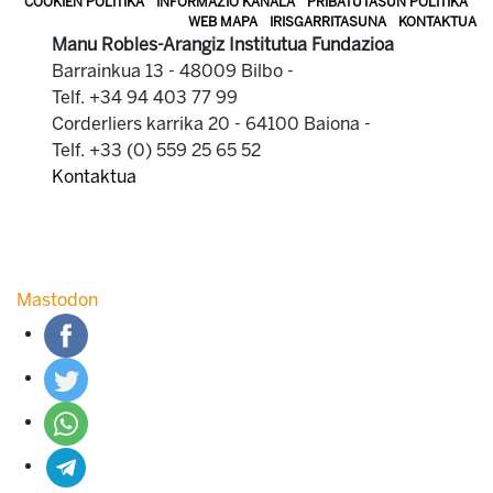
COOKIEN POLITIKA
INFORMAZIO KANALA
PRIBATUTASUN POLITIKA
WEB MAPA
IRISGARRITASUNA
KONTAKTUA
Manu Robles-Arangiz Institutua Fundazioa
Barrainkua 13 - 48009 Bilbo -
Telf. +34 94 403 77 99
Corderliers karrika 20 - 64100 Baiona -
Telf. +33 (0) 559 25 65 52
Kontaktua
Mastodon