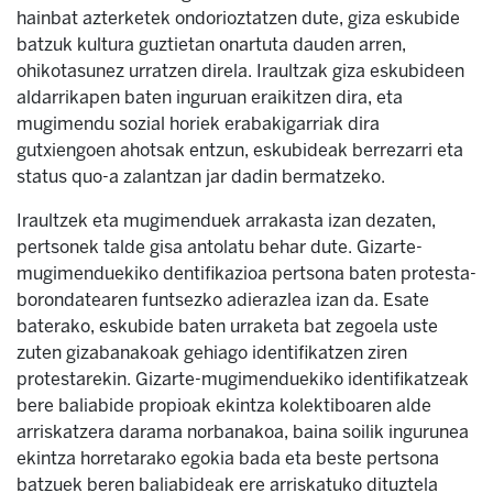
hainbat azterketek ondorioztatzen dute, giza eskubide
batzuk kultura guztietan onartuta dauden arren,
ohikotasunez urratzen direla. Iraultzak giza eskubideen
aldarrikapen baten inguruan eraikitzen dira, eta
mugimendu sozial horiek erabakigarriak dira
gutxiengoen ahotsak entzun, eskubideak berrezarri eta
status quo-a zalantzan jar dadin bermatzeko.
Iraultzek eta mugimenduek arrakasta izan dezaten,
pertsonek talde gisa antolatu behar dute. Gizarte-
mugimenduekiko dentifikazioa pertsona baten protesta-
borondatearen funtsezko adierazlea izan da. Esate
baterako, eskubide baten urraketa bat zegoela uste
zuten gizabanakoak gehiago identifikatzen ziren
protestarekin. Gizarte-mugimenduekiko identifikatzeak
bere baliabide propioak ekintza kolektiboaren alde
arriskatzera darama norbanakoa, baina soilik ingurunea
ekintza horretarako egokia bada eta beste pertsona
batzuek beren baliabideak ere arriskatuko dituztela