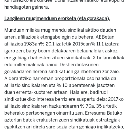
karitatezko erakundeei dohaintzak emateko, eta kopuru
handiagotan gainera.
Langileen mugimenduen erorketa (eta gorakada).
Munduan milaka mugimendu sindikal aktibo dauden
arren, afiliazioak etengabe egin du behera. AEBetan
afiliazioa 1983an% 20,1 izatetik 2015ean% 11,1 izatera
igaro zen; baby boom delakoaren belaunaldiak askoz
ere gehiago babesten zituen sindikatuak, X belaunaldiak
edo millennialenak baino. Desberdintasunen
gorakadaren herena sindikatuen gainbeherari zor zaio.
Alderantziko harreman proportzionala oso handia da
afiliazio sindikalaren eta % 10 aberatsenak jasotzen
duen errenta-kuotaren artean. Hala ere, badirudi
sindikatuekiko interesa berriz ere suspertu dela: 2017ko
afiliazio sindikalaren hazkundearen % 76a, 35 urtetik
beherako pertsonengan oinarritu zen. Erresuma Batuko
azterlan batek erakusten zuen sindikatuak estrategiak
egokitzen ari direla sare sozialetan gehiago inplikatzeko,