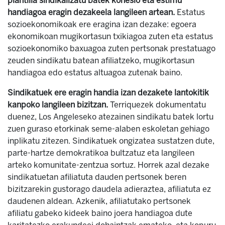
plantilla sindikalizatu batek kohesio eta estimu
handiagoa eragin dezakeela langileen artean.
Estatus
sozioekonomikoak ere eragina izan dezake: egoera
ekonomikoan mugikortasun txikiagoa zuten eta estatus
sozioekonomiko baxuagoa zuten pertsonak prestatuago
zeuden sindikatu batean afiliatzeko, mugikortasun
handiagoa edo estatus altuagoa zutenak baino.
Sindikatuek ere eragin handia izan dezakete lantokitik
kanpoko langileen bizitzan.
Terriquezek dokumentatu
duenez, Los Angeleseko atezainen sindikatu batek lortu
zuen guraso etorkinak seme-alaben eskoletan gehiago
inplikatu zitezen. Sindikatuek ongizatea sustatzen dute,
parte-hartze demokratikoa bultzatuz eta langileen
arteko komunitate-zentzua sortuz. Horrek azal dezake
sindikatuetan afiliatuta dauden pertsonek beren
bizitzarekin gustorago daudela adieraztea, afiliatuta ez
daudenen aldean. Azkenik, afiliatutako pertsonek
afiliatu gabeko kideek baino joera handiagoa dute