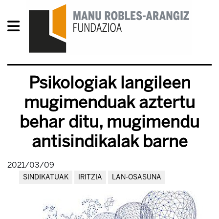
Psikologiak langileen
mugimenduak aztertu
behar ditu, mugimendu
antisindikalak barne
2021/03/09
SINDIKATUAK
IRITZIA
LAN-OSASUNA