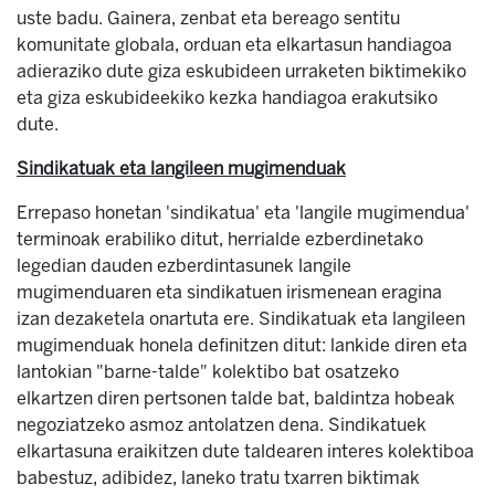
uste badu. Gainera, zenbat eta bereago sentitu
komunitate globala, orduan eta elkartasun handiagoa
adieraziko dute giza eskubideen urraketen biktimekiko
eta giza eskubideekiko kezka handiagoa erakutsiko
dute.
Sindikatuak eta langileen mugimenduak
Errepaso honetan 'sindikatua' eta 'langile mugimendua'
terminoak erabiliko ditut, herrialde ezberdinetako
legedian dauden ezberdintasunek langile
mugimenduaren eta sindikatuen irismenean eragina
izan dezaketela onartuta ere. Sindikatuak eta langileen
mugimenduak honela definitzen ditut: lankide diren eta
lantokian "barne-talde" kolektibo bat osatzeko
elkartzen diren pertsonen talde bat, baldintza hobeak
negoziatzeko asmoz antolatzen dena. Sindikatuek
elkartasuna eraikitzen dute taldearen interes kolektiboa
babestuz, adibidez, laneko tratu txarren biktimak