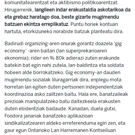
komunitatearentzat eta aktibismo politikoarentzat.
Hirugarrenik,
langileen indar erakustaldia askotarikoa da
eta grebaz haratago doa, beste gizarte mugimendu
batzuen ekintza erreplikatuz
. Puntu horiek kontuan
hartuta, etorkizuneko norabide batzuk planteatu dira.
Badirudi organizing-aren onurak gorantz doazela 'gig
economy' -aren baitan (lan superprekarioaren
ekonomia); rider-en % 80k adierazi zuten erakunde
batekin bat egin nahi zutela, lan-baldintza eta soldata
hobeen alde borrokatzeko. Gig economy-an dauden
mugimendu sozialak liluragarriak dira, enplegu mota
horretan lan egiten duten pertsonen independentziak
koordinazioa asko zailtzen baitu. Hala ere, banatzaileak
prezioak manipulatzeko batu daitezkeela erakusten
duten ebidentziak badaude. Kanadan, duela gutxi,
Foodora janariak banatzeko aplikazioan
sindikalizatzearen aldeko erreferenduma egin zen, eta
gaur egun Ontarioko Lan Harremanen Kontseiluan