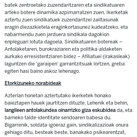
batek zentroetako zuzendaritzaren eta sindikatuaren
arteko botere dinamika azpimarratzen zuen. Ikerketak
aztertu zuen sindikatuek zuzendaritzei zailtasunak
eragin diezazkietela eraginkortasunez kudeatzeko, eta
nabarmendu zuen jarduera sindikala dagokion
enpleguari lotuta dagoela. Sindikatuaren botereak –
Antolaketaren, burokraziaren eta politika-aldaketen
aurkako erresistentziaren bidez – Afiliatuei (irakasleak)
laguntzen die 'garaipen' garrantzitsuak lortzen, greba
egiten hasi baino askoz lehenago.
Etorkizuneko norabideak
Azterlan honetan aztertutako ikerketek honako
baieztapen hauek jaurtitzen dituzte. Lehenik eta behin,
langileen antolakundea oinarrizko giza eskubidea
da, eta
barneko talde-identitate sendoaren babesa du.
Bigarrenik, soldata-igoeraz gain, sindikalizazioak onura
gehiago ditu, besteak beste, banakako psikearentzat,