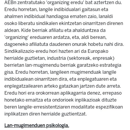
AEBn zentratutako 'organizing eredu' bat aztertzen du.
Eredu horretan, langile indibidualari gaitasun eta
ahalmen indibidual handiagoa ematen zaio, lanaldi
osoko liberatu sindikalen ekintzetan oinarritzen direnen
aldean. Kide berriak afiliatu eta ahalduntzea da
'organizing' ereduaren ardatza, eta, aldi berean,
dagoeneko afiliatuta daudenen onurak hobetu nahi dira.
Sindikalizazio-eredu hori hazten ari da Europako
herrialde guztietan, industria (sektoreak, enpresak)
berrietan lan-mugimendu berriak garatzeko estrategia
gisa. Eredu horretan, langileen mugimenduak langile
indibidualean oinarritzen dira, eta enplegatuaren eta
enplegatzailearen arteko gatazkan jartzen dute arreta.
Eredu hori era orokorrean aplikagarria denez, errepaso
honetako emaitza eta ondorioek inplikazioak dituzte
beren langile-erresistentziaren modalitate espezifikoan
inplikatzen diren herrialde guztientzat.
Lan-mugimenduen psikologia.