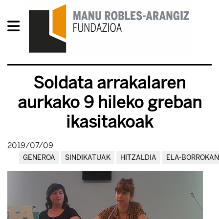
Soldata arrakalaren
aurkako 9 hileko greban
ikasitakoak
2019/07/09
GENEROA
SINDIKATUAK
HITZALDIA
ELA-BORROKAN