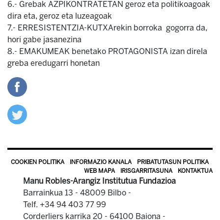
6.- Grebak AZPIKONTRATETAN geroz eta politikoagoak
dira eta, geroz eta luzeagoak
7.- ERRESISTENTZIA-KUTXArekin borroka gogorra da,
hori gabe jasanezina
8.- EMAKUMEAK benetako PROTAGONISTA izan direla
greba eredugarri honetan
COOKIEN POLITIKA
INFORMAZIO KANALA
PRIBATUTASUN POLITIKA
WEB MAPA
IRISGARRITASUNA
KONTAKTUA
Manu Robles-Arangiz Institutua Fundazioa
Barrainkua 13 - 48009 Bilbo -
Telf. +34 94 403 77 99
Corderliers karrika 20 - 64100 Baiona -