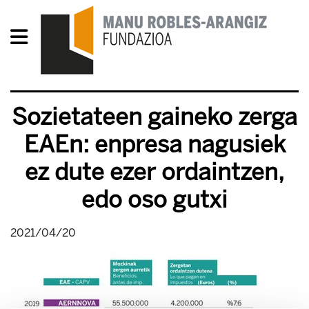
Sozietateen gaineko zerga
EAEn: enpresa nagusiek
ez dute ezer ordaintzen,
edo oso gutxi
2021/04/20