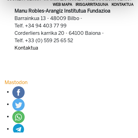
WEB MAPA
IRISGARRITASUNA
KONTAKTUA
Manu Robles-Arangiz Institutua Fundazioa
Barrainkua 13 - 48009 Bilbo -
Telf. +34 94 403 77 99
Corderliers karrika 20 - 64100 Baiona -
Telf. +33 (0) 559 25 65 52
Kontaktua
Mastodon