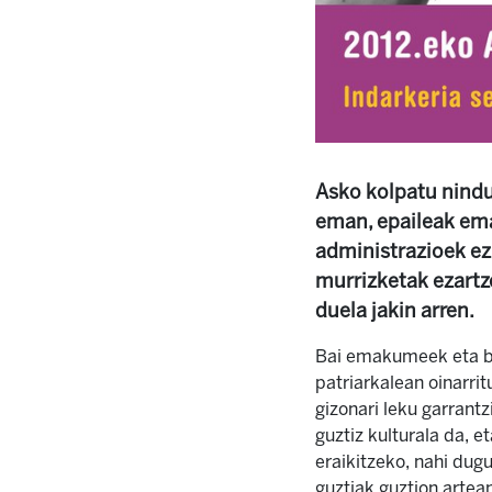
Asko kolpatu nindu
eman, epaileak ema
administrazioek ez
murrizketak ezartz
duela jakin arren.
Bai emakumeek eta ba
patriarkalean oinarri
gizonari leku garrant
guztiz kulturala da, 
eraikitzeko, nahi dugu
guztiak guztion artea