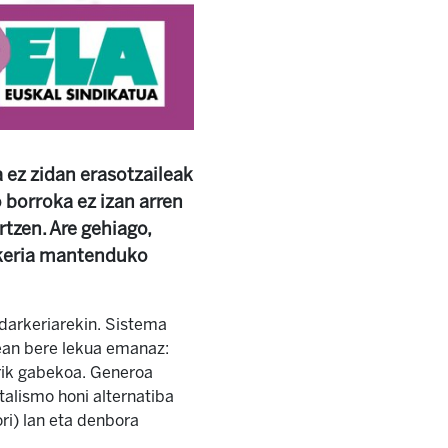
ez zidan erasotzaileak
 borroka ez izan arren
zen. Are gehiago,
rkeria mantenduko
darkeriarekin. Sistema
tean bere lekua emanaz:
irik gabekoa. Generoa
talismo honi alternatiba
ori) lan eta denbora