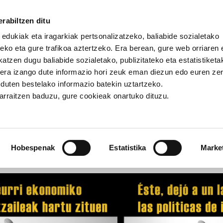
rabiltzen ditu
 edukiak eta iragarkiak pertsonalizatzeko, baliabide sozialetako
eko eta gure trafikoa aztertzeko. Era berean, gure web orriaren e
atzen dugu baliabide sozialetako, publizitateko eta estatistiketa
kera izango dute informazio hori zeuk eman diezun edo euren ze
ez: Berdintasuna genero indarkeriaren kontra
u duten bestelako informazio batekin uztartzeko.
jarraitzen baduzu, gure cookieak onartuko dituzu.
Berdintasuna genero indarker
Hobespenak
Estatistika
Marke
EROA
HITZALDIA