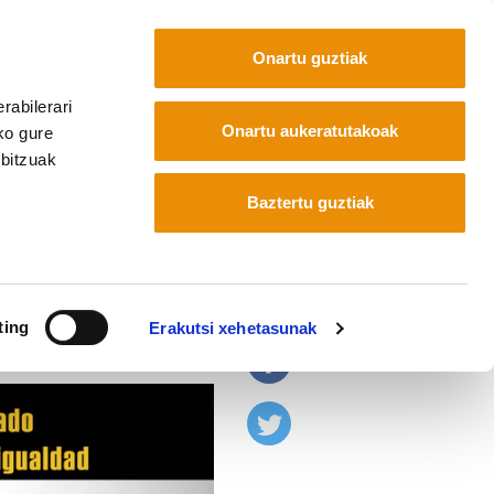
Onartu guztiak
rabilerari
Euskara
Français
Español
Onartu aukeratutakoak
ko gure
rbitzuak
Baztertu guztiak
iaren kontra
ting
Erakutsi xehetasunak