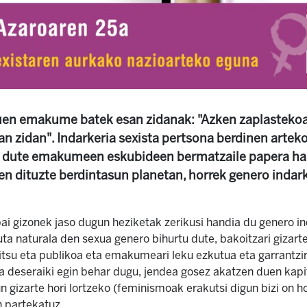
en emakume batek esan zidanak: "Azken zaplastekoa 
n zidan". Indarkeria sexista pertsona berdinen arteko
 dute emakumeen eskubideen bermatzaile papera hart
en dituzte berdintasun planetan, horrek genero inda
i gizonek jaso dugun heziketak zerikusi handia du genero in
tuta naturala den sexua genero bihurtu dute, bakoitzari gizar
zitsu eta publikoa eta emakumeari leku ezkutua eta garrantz
eta deseraiki egin behar dugu, jendea gosez akatzen duen kapi
n gizarte hori lortzeko (feminismoak erakutsi digun bizi on h
n partekatuz.