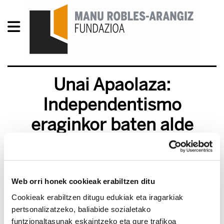
Unai Apaolaza:
Independentismo
eraginkor baten alde
2016/07/01
Web orri honek cookieak erabiltzen ditu
Cookieak erabiltzen ditugu edukiak eta iragarkiak
pertsonalizatzeko, baliabide sozialetako
funtzionaltasunak eskaintzeko eta gure trafikoa