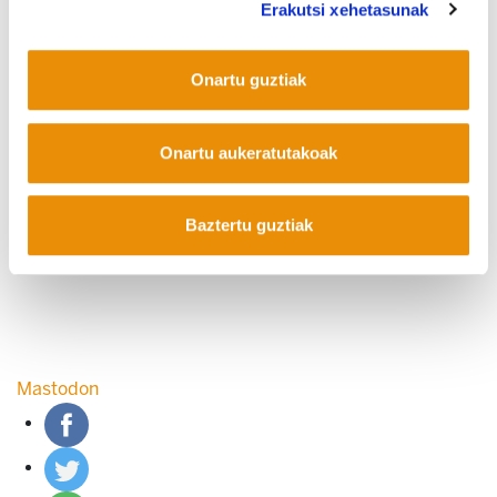
Erakutsi xehetasunak
Onartu guztiak
COOKIEN POLITIKA
INFORMAZIO KANALA
PRIBATUTASUN POLITIKA
WEB MAPA
IRISGARRITASUNA
KONTAKTUA
Manu Robles-Arangiz Institutua Fundazioa
Onartu aukeratutakoak
Barrainkua 13 - 48009 Bilbo -
Telf. +34 94 403 77 99
Corderliers karrika 20 - 64100 Baiona -
Baztertu guztiak
Telf. +33 (0) 559 25 65 52
Kontaktua
Mastodon