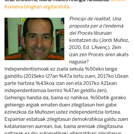
Kunama blogean argitaratuta.
Principi de realitat. Una
proposta per a l’endemà
del Procés
liburuan
kontatzen du (Jordi Muñoz,
2020, Ed. L’Avenç). Zein
izan zen Procés-aren akats
nagusia?
Independentismoak ez zuela sekula %50eko langa
gainditu (2015eko I27an %47a lortu zuen, 2017ko U1ean
parte hartzea %43koa izan zen eta 2017ko A21ean
independentismoa berriro %47an gelditu zen).
Gehiengo handia da, baina ez nahikoa. %50etik gorako
gehiengo argiak ematen duen zilegitasun hori gabe
ezinezkoa da Muñozen ustez independentzia lortzea.
Espainiar estatuak zilegitasun demokratikoa galdu zuen
kataluniarren aurrean, bai, baina arerioak zilegitasuna
galtzeak ez dio automatikoki alternatibari zilegitasun