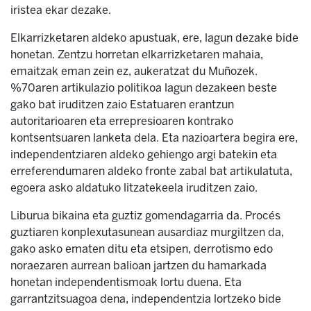
iristea ekar dezake.
Elkarrizketaren aldeko apustuak, ere, lagun dezake bide
honetan. Zentzu horretan elkarrizketaren mahaia,
emaitzak eman zein ez, aukeratzat du Muñozek.
%70aren artikulazio politikoa lagun dezakeen beste
gako bat iruditzen zaio Estatuaren erantzun
autoritarioaren eta errepresioaren kontrako
kontsentsuaren lanketa dela. Eta nazioartera begira ere,
independentziaren aldeko gehiengo argi batekin eta
erreferendumaren aldeko fronte zabal bat artikulatuta,
egoera asko aldatuko litzatekeela iruditzen zaio.
Liburua bikaina eta guztiz gomendagarria da. Procés
guztiaren konplexutasunean ausardiaz murgiltzen da,
gako asko ematen ditu eta etsipen, derrotismo edo
noraezaren aurrean balioan jartzen du hamarkada
honetan independentismoak lortu duena. Eta
garrantzitsuagoa dena, independentzia lortzeko bide