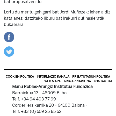
bat proposatzen du.
Lortu du meritu gehigarri bat Jordi Muñozek: lehen aldiz
katalanez idatzitako liburu bat irakurri dut hasieratik
bukaerara.
COOKIEN POLITIKA
INFORMAZIO KANALA
PRIBATUTASUN POLITIKA
WEB MAPA
IRISGARRITASUNA
KONTAKTUA
Manu Robles-Arangiz Institutua Fundazioa
Barrainkua 13 - 48009 Bilbo -
Telf. +34 94 403 77 99
Corderliers karrika 20 - 64100 Baiona -
Telf. +33 (0) 559 25 65 52