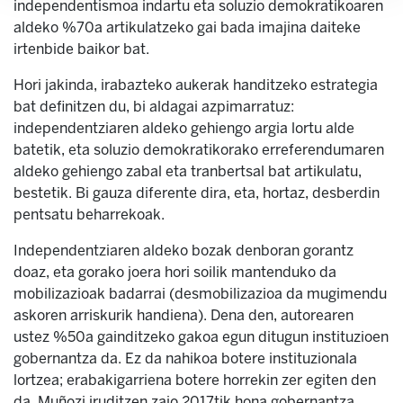
independentismoa indartu eta soluzio demokratikoaren
aldeko %70a artikulatzeko gai bada imajina daiteke
irtenbide baikor bat.
Hori jakinda, irabazteko aukerak handitzeko estrategia
bat definitzen du, bi aldagai azpimarratuz:
independentziaren aldeko gehiengo argia lortu alde
batetik, eta soluzio demokratikorako erreferendumaren
aldeko gehiengo zabal eta tranbertsal bat artikulatu,
bestetik. Bi gauza diferente dira, eta, hortaz, desberdin
pentsatu beharrekoak.
Independentziaren aldeko bozak denboran gorantz
doaz, eta gorako joera hori soilik mantenduko da
mobilizazioak badarrai (desmobilizazioa da mugimendu
askoren arriskurik handiena). Dena den, autorearen
ustez %50a gainditzeko gakoa egun ditugun instituzioen
gobernantza da. Ez da nahikoa botere instituzionala
lortzea; erabakigarriena botere horrekin zer egiten den
da. Muñozi iruditzen zaio 2017tik hona gobernantza