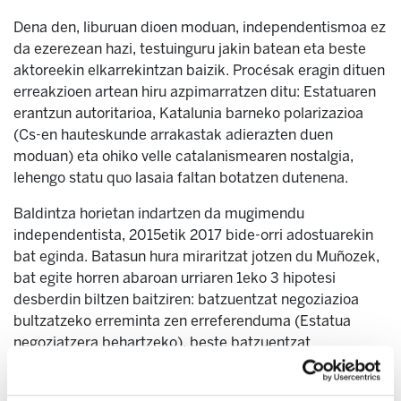
Dena den, liburuan dioen moduan, independentismoa ez
da ezerezean hazi, testuinguru jakin batean eta beste
aktoreekin elkarrekintzan baizik. Procésak eragin dituen
erreakzioen artean hiru azpimarratzen ditu: Estatuaren
erantzun autoritarioa, Katalunia barneko polarizazioa
(Cs-en hauteskunde arrakastak adierazten duen
moduan) eta ohiko velle catalanismearen nostalgia,
lehengo statu quo lasaia faltan botatzen dutenena.
Baldintza horietan indartzen da mugimendu
independentista, 2015etik 2017 bide-orri adostuarekin
bat eginda. Batasun hura miraritzat jotzen du Muñozek,
bat egite horren abaroan urriaren 1eko 3 hipotesi
desberdin biltzen baitziren: batzuentzat negoziazioa
bultzatzeko erreminta zen erreferenduma (Estatua
negoziatzera behartzeko), beste batzuentzat
altxamendurako erreminta zen (emaitza kalean
defendatu eta Estatuari eskutik joango zitzaion