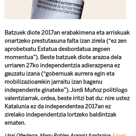
Batzuek diote 2017an erabakimena eta arriskuak
onartzeko prestutasuna falta izan zirela (“ez zen
aprobetxatu Estatua desbordatua zegoen
momentua”). Beste batzuek diote arazoa dela
urriaren 27ko independentzia adierazpena ez
gauzatu izana (“gobernuak aurrera egin eta
mobilizazioarekin jarraitu izan bagenu
independente ginateke”). Jordi Muñoz politilogo
valentziarrak, ordea, beste iritzi bat du: nire ustez
Katalunia ez da independentea 2017an ez
zirelako independentzia lortzeko baldintzak
ematen.
Unai Oñederra, Manu Robles Arangiz fundazioa
.
Emeki