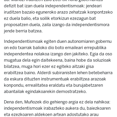
defizit bat izan duela independentismoak: jendeari
iruditzen bazaio eguneroko arazo zehatzak konpontzeko
ez duela balio, eta soilik etorkizun ezezagun bat
proposatzen duela, zaila izango da independentismora
jende berria batzea.
Independentismoak egiten duen autonomiaren gobernu
on edo txarrak balioko dio boto emaileari errepublika
independentea nolakoa izango den jakiteko. Egia da oso
mugatua dela egin daitekeena, baina hobe da soluzioak
bilatzea, muga hori ezer ez egiteko aitzaki gisa
erabiltzea baino. Alderdi subiranisten lehen betebeharra
da eskura dituzten instrumentuak erabiltzea arazoak
konpondu, errealitatea eraldatu eta burujabetzaren
abantailak egindakoarekin demostratzeko.
Dena den, Muñozek dio gehiengo argia ez dela nahikoa:
independentismoak irabazteko aukera du, baiezkoaren
eta ezezkoaren aldekoen artean adostutako arau