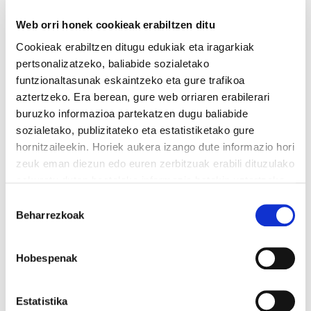
altxamendua sortzeko; hipotesi honek indarra hartzen
du urriaren 3ko greban) eta gehienentzat
Web orri honek cookieak erabiltzen ditu
deskonexiorako erreminta zen, minik gabeko
Cookieak erabiltzen ditugu edukiak eta iragarkiak
deskonexio expres bat (Kataluniako tradizio
pertsonalizatzeko, baliabide sozialetako
moderatuak bere egin zezakeen hipotesi bakarra).
funtzionaltasunak eskaintzeko eta gure trafikoa
Gertatzen dena da hiru hipotesietako bakar batek ere ez
aztertzeko. Era berean, gure web orriaren erabilerari
duela emaitzik lortzen. Estatuak ez du negoziatuko,
buruzko informazioa partekatzen dugu baliabide
ezinezkoa da altxamendua gauzatuko duen mobilizazio
sozialetako, publizitateko eta estatistiketako gure
mantentzea eta Estatuak bere indarra erakutsi du
hornitzaileekin. Horiek aukera izango dute informazio hori
(deskonexio baketsua kimera bat zen).
zeuk eman diezun edo euren zerbitzuak erabili dituzulako
eskuratu duten bestelako informazio batekin uztartzeko.
Eta halaxe iristen da independentismoa traïdors eta
Gure web orria erabiltzen jarraitzen baduzu, gure
hiperventilats artean banatzen den momentura. Zer
Baimena
cookieak onartuko dituzu.
egin? Jordi Muñozek bide bat proposatzen du.
Beharrezkoak
hautatzea
Cookien politika irakurri
2017koa krisi konstituzional bat izan zen, eta orain oreka
Hobespenak
berri batean sartzen ari gara, egonkorragoa edo
ezegonkorragoa, luzeago edo laburrago iraungo duena,
baina, dena dela, hurrengo urteetako jokozelaia
Estatistika
definituko duena. Expres independentzia baztertuta