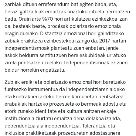
garbiak dituen erreferendum bat egiten bada, eta,
beraz, galtzaileak emaitzak onartuko dituela bermatzen
bada. Orain arte %70 hori artikulatzea ezinkezkoa izan
da, besteak beste, procésak polarizazio emozionala
eragin duelako. Distantzia emozional hori gainditzeko
zubiak eraikitzea ezinbestekoa izango da. 2017 hartan
independentismoak planteatu zuen enbatan, jende
askok beldurra sentitu zuen bere eskubideak urratuko
zirela pentsatzen zuelako. Independentismoak ez zuen
beldur horrekin enpatizatu.
Zubiak eraiki eta polarizazio emozional hori baretzeko
funtsezko instrumentua da independentziaren aldeko
eta kontrakoen arteko berme komunetan pentsatzea:
erabakiak hartzeko prozesuetako bermeak adostu eta
etorkizuneko identitate eta kultura anitzen enkaje
instituzionala ziurtatu emaitza dena delakoa izanda,
dependentzia ala independentzia. Tolerantzia eta
inklusioa praktikatzeak prozeduretan adostasunera