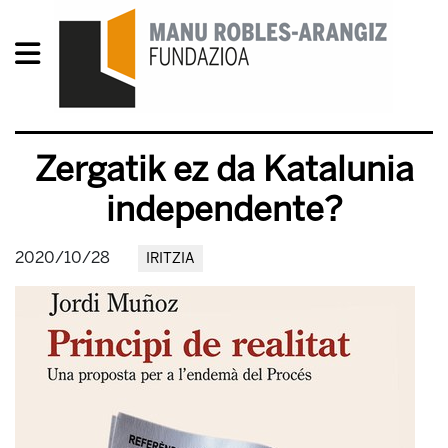
Zergatik ez da Katalunia
independente?
2020/10/28
IRITZIA