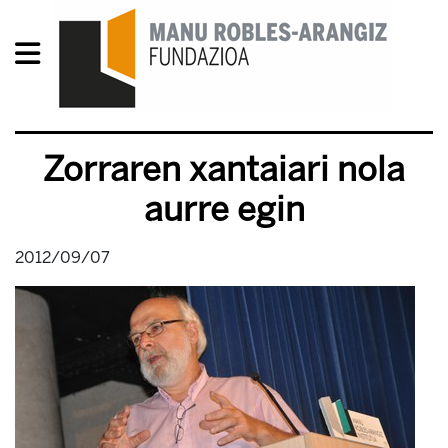
Zorraren xantaiari nola
aurre egin
2012/09/07