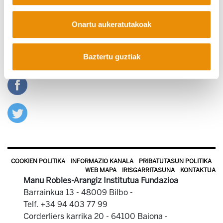
Organización para la alternativa (Adolfo Muñoz “Txiki”,
ELAko Idazkari Nagusia)
Onartu aukeratutakoak
ONDORIOAK
Mobilizazioa alternatibak gauzatzeko (Xabi Anza, ELAko
Baztertu guztiak
formakuntza arduraduna)
COOKIEN POLITIKA
INFORMAZIO KANALA
PRIBATUTASUN POLITIKA
WEB MAPA
IRISGARRITASUNA
KONTAKTUA
Manu Robles-Arangiz Institutua Fundazioa
Barrainkua 13 - 48009 Bilbo -
Telf. +34 94 403 77 99
Corderliers karrika 20 - 64100 Baiona -