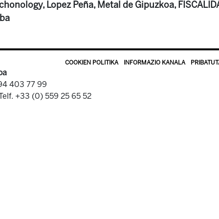
honology, Lopez Peña, Metal de Gipuzkoa, FISCALIDA
eba
COOKIEN POLITIKA
INFORMAZIO KANALA
PRIBATUT
oa
 94 403 77 99
Telf. +33 (0) 559 25 65 52