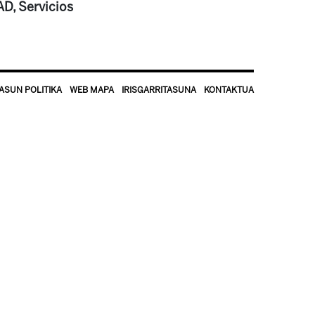
D, Servicios
ASUN POLITIKA
WEB MAPA
IRISGARRITASUNA
KONTAKTUA