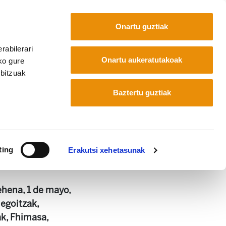
Onartu guztiak
rabilerari
Euskara
Français
Español
Onartu aukeratutakoak
ko gure
rbitzuak
Baztertu guztiak
ting
Erakutsi xehetasunak
hena, 1 de mayo,
goitzak,
ak, Fhimasa,