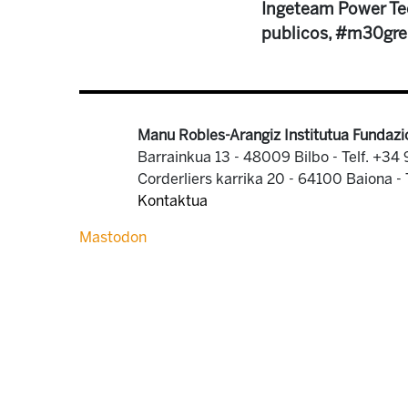
Ingeteam Power Tec
publicos, #m30gr
Manu Robles-Arangiz Institutua Fundazi
Barrainkua 13 - 48009 Bilbo -
Telf. +34
Corderliers karrika 20 - 64100 Baiona -
Kontaktua
Mastodon