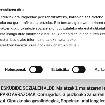
rabiltzen ditu
 edukiak eta iragarkiak pertsonalizatzeko, baliabide sozialetako
eko eta gure trafikoa aztertzeko. Era berean, gure web orriaren e
atzen dugu baliabide sozialetako, publizitateko eta estatistiketa
kera izango dute informazio hori zeuk eman diezun edo euren ze
ia
Astekaria 397
u duten bestelako informazio batekin uztartzeko.
jarraitzen baduzu, gure cookieak onartuko dituzu.
Astekaria 397
Hobespenak
Estatistika
Marke
242.2 KB
SKUBIDE SOZIALEN ALDE, Maiatzak 1, maiatzaren le
KO ARRAZOIAK, Corrugados, Gipuzkoako zaharren e
ui, Gipuzkoako gasolindegiak, Sopelako udal langile