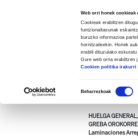
Web orri honek cookieak e
Cookieak erabiltzen ditugu
funtzionaltasunak eskaintz
buruzko informazioa partek
hornitzaileekin. Horiek au
Hasiera
Dokumentazio zentrua
Astekar
erabili dituzulako eskurat
Gure web orria erabiltzen 
Cookien politika irakurri
Baimena
Beharrezkoak
hautatzea
Astekaria 397.pdf
HUELGA GENERAL, E
GREBA OROKORRERA
Laminaciones Arreg