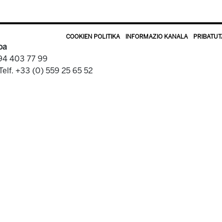
COOKIEN POLITIKA
INFORMAZIO KANALA
PRIBATUT
oa
 94 403 77 99
Telf. +33 (0) 559 25 65 52