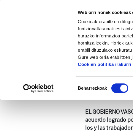
Web orri honek cookieak e
Cookieak erabiltzen ditugu
funtzionaltasunak eskaintz
buruzko informazioa partek
hornitzaileekin. Horiek au
Hasiera
Dokumentazio zentrua
Astekar
erabili dituzulako eskurat
Gure web orria erabiltzen 
Cookien politika irakurri
Baimena
Beharrezkoak
hautatzea
498.-ONA[1].pdf
6
EL GOBIERNO VASC
acuerdo logrado po
los y las trabajado