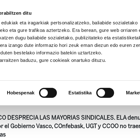
rabiltzen ditu
 edukiak eta iragarkiak pertsonalizatzeko, baliabide sozialetako
eko eta gure trafikoa aztertzeko. Era berean, gure web orriaren e
atzen dugu baliabide sozialetako, publizitateko eta estatistiketa
kera izango dute informazio hori zeuk eman diezun edo euren ze
ia
Astekaria 498
u duten bestelako informazio batekin uztartzeko.
jarraitzen baduzu, gure cookieak onartuko dituzu.
Astekaria 498
Hobespenak
Estatistika
Marke
21.8 KB
O DESPRECIA LAS MAYORIAS SINDICALES. ELA denun
r el Gobierno Vasco, COnfebask, UGT y CCOO no trae
ras