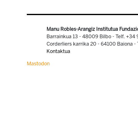
Manu Robles-Arangiz Institutua Fundazi
Barrainkua 13 - 48009 Bilbo -
Telf. +34
Corderliers karrika 20 - 64100 Baiona -
Kontaktua
Mastodon