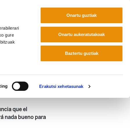
Onartu guztiak
rabilerari
Euskara
Français
Español
Onartu aukeratutakoak
ko gure
rbitzuak
Baztertu guztiak
ting
Erakutsi xehetasunak
cia que el
rá nada bueno para