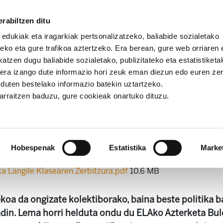
rabiltzen ditu
 edukiak eta iragarkiak pertsonalizatzeko, baliabide sozialetako
eko eta gure trafikoa aztertzeko. Era berean, gure web orriaren e
atzen dugu baliabide sozialetako, publizitateko eta estatistiketa
kera izango dute informazio hori zeuk eman diezun edo euren ze
tak
LABURPEN TXOSTENA: Industria politika langile klase
u duten bestelako informazio batekin uztartzeko.
asearen zerbitzura
jarraitzen baduzu, gure cookieak onartuko dituzu.
ustria politika langile klas
Hobespenak
Estatistika
Marke
ika Langile Klasearen Zerbitzura.pdf
10.6 MB
koa da ongizate kolektiborako, baina beste politika b
dadin. Lema horri helduta ondu du ELAko Azterketa Bul