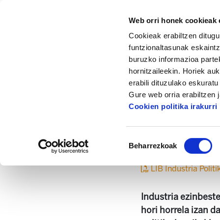
Web orri honek cookieak e
Cookieak erabiltzen ditugu
funtzionaltasunak eskaintz
buruzko informazioa partek
hornitzaileekin. Horiek au
Hasiera
Dokumentazio zentrua
Azterke
erabili dituzulako eskurat
DOKUMENTUA: Industria politika langile kl
Gure web orria erabiltzen 
Cookien politika irakurri
DOKUMENTUA: Ind
Baimena
Beharrezkoak
hautatzea
LIB Industria Polit
Industria ezinbeste
hori horrela izan 