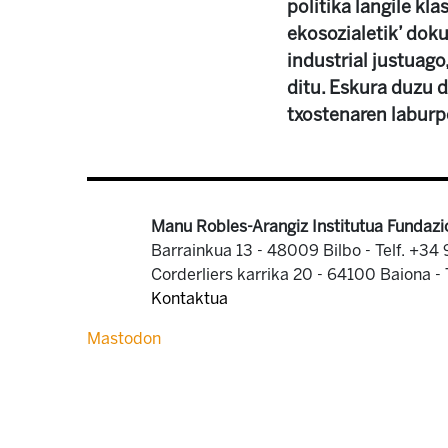
politika langile kl
ekosozialetik’ dok
industrial justuag
ditu. Eskura duzu 
txostenaren laburp
Manu Robles-Arangiz Institutua Fundazi
Barrainkua 13 - 48009 Bilbo -
Telf. +34
Corderliers karrika 20 - 64100 Baiona -
Kontaktua
Mastodon