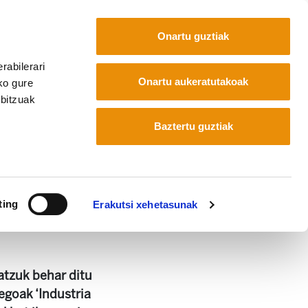
Onartu guztiak
rabilerari
Euskara
Français
Español
Onartu aukeratutakoak
ko gure
rbitzuak
aren zerbitzura
Baztertu guztiak
earen zerbitzura
ting
Erakutsi xehetasunak
atzuk behar ditu
egoak ‘Industria