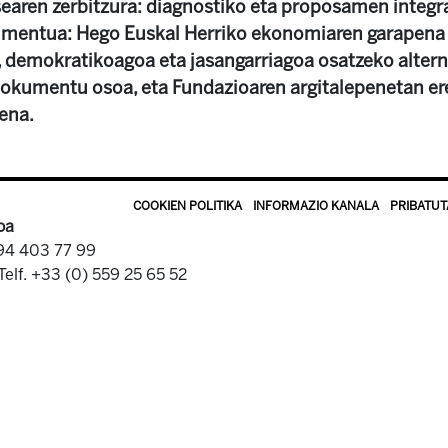
asearen zerbitzura: diagnostiko eta proposamen integr
umentua: Hego Euskal Herriko ekonomiaren garapena a
o, demokratikoagoa eta jasangarriagoa osatzeko alter
dokumentu osoa, eta Fundazioaren argitalepenetan e
ena.
COOKIEN POLITIKA
INFORMAZIO KANALA
PRIBATUT
oa
 94 403 77 99
Telf. +33 (0) 559 25 65 52