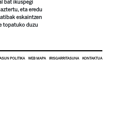
al bat ikuspegi
ztertu, eta eredu
natibak eskaintzen
re topatuko duzu
ASUN POLITIKA
WEB MAPA
IRISGARRITASUNA
KONTAKTUA