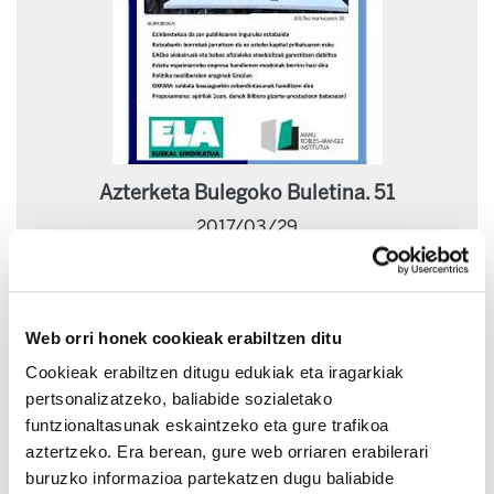
Azterketa Bulegoko Buletina. 51
2017/03/29
Web orri honek cookieak erabiltzen ditu
Cookieak erabiltzen ditugu edukiak eta iragarkiak
pertsonalizatzeko, baliabide sozialetako
funtzionaltasunak eskaintzeko eta gure trafikoa
aztertzeko. Era berean, gure web orriaren erabilerari
buruzko informazioa partekatzen dugu baliabide