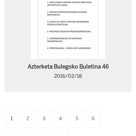
Azterketa Bulegoko Buletina 46
2016/02/18
1
2
3
4
5
6