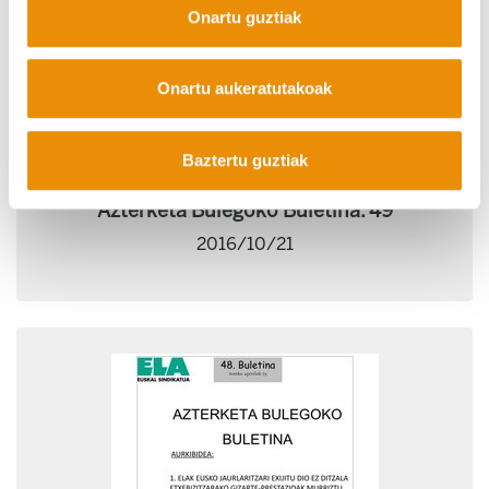
Onartu guztiak
Onartu aukeratutakoak
Baztertu guztiak
Azterketa Bulegoko Buletina. 49
2016/10/21