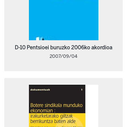
D-10 Pentsioei buruzko 2006ko akordioa
2007/09/04