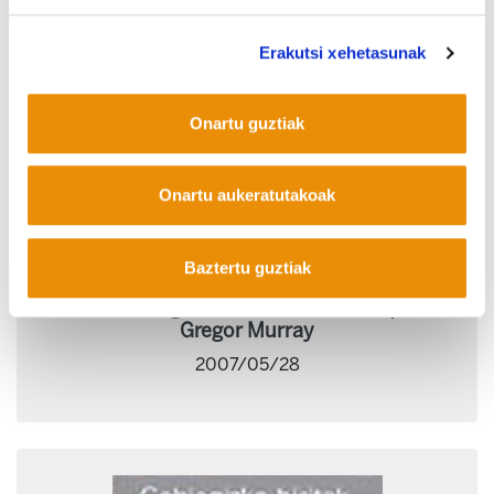
Erakutsi xehetasunak
Onartu guztiak
Onartu aukeratutakoak
Baztertu guztiak
Botere sindikala ekonomia globalizatuan:
berritzeko gakoak - Cristian Lévesque,
Gregor Murray
2007/05/28