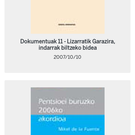
Dokumentuak 11 - Lizarratik Garazira,
indarrak biltzeko bidea
2007/10/10