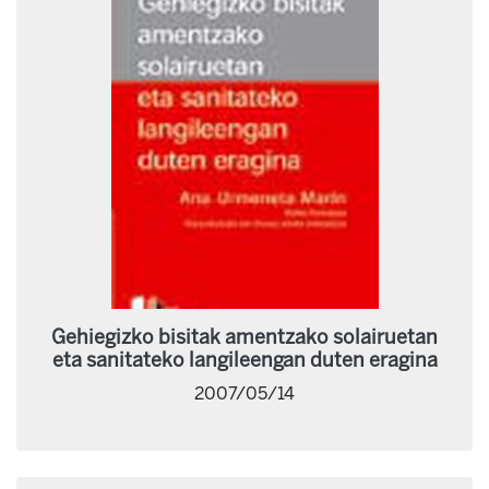
Gehiegizko bisitak amentzako solairuetan
eta sanitateko langileengan duten eragina
2007/05/14