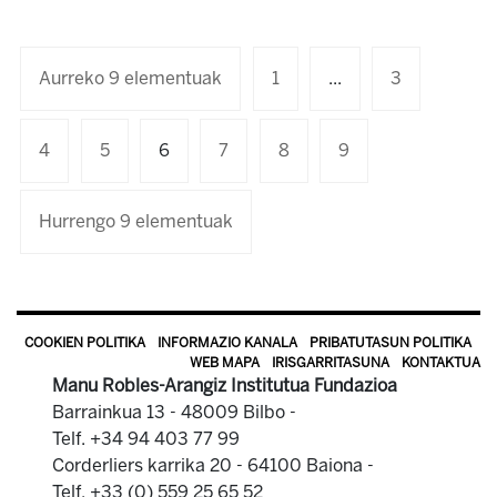
Aurreko 9 elementuak
1
...
3
4
5
6
7
8
9
Hurrengo 9 elementuak
COOKIEN POLITIKA
INFORMAZIO KANALA
PRIBATUTASUN POLITIKA
WEB MAPA
IRISGARRITASUNA
KONTAKTUA
Manu Robles-Arangiz Institutua Fundazioa
Barrainkua 13 - 48009 Bilbo -
Telf. +34 94 403 77 99
Corderliers karrika 20 - 64100 Baiona -
Telf. +33 (0) 559 25 65 52