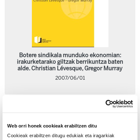
Botere sindikala munduko ekonomian:
irakurketarako giltzak berrikuntza baten
alde. Christian Lévesque, Gregor Murray
2007/06/01
Web orri honek cookieak erabiltzen ditu
Cookieak erabiltzen ditugu edukiak eta iragarkiak