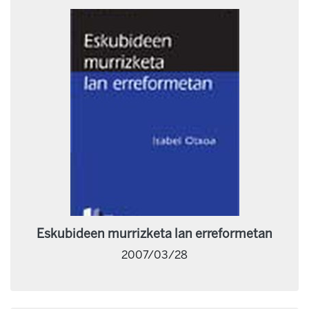
Eskubideen murrizketa lan erreformetan
2007/03/28