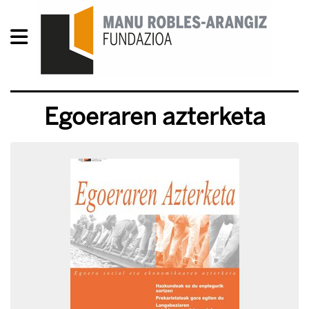
Egoeraren azterketa