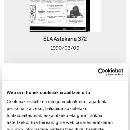
ELA Astekaria 372
1990/03/06
Web orri honek cookieak erabiltzen ditu
Cookieak erabiltzen ditugu edukiak eta iragarkiak
pertsonalizatzeko, baliabide sozialetako
funtzionaltasunak eskaintzeko eta gure trafikoa
aztertzeko. Era berean, gure web orriaren erabilerari
buruzko informazioa partekatzen dugu baliabide