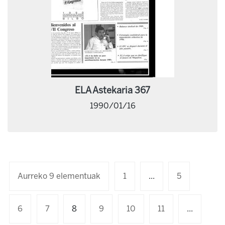
ELA Astekaria 367
1990/01/16
Aurreko 9 elementuak
1
...
5
6
7
8
9
10
11
...