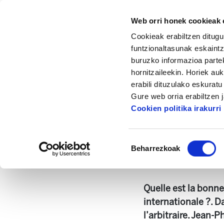
Web orri honek cookieak e
Cookieak erabiltzen ditugu
funtzionaltasunak eskaintz
buruzko informazioa partek
hornitzaileekin. Horiek au
Hasiera
Dokumentazio zentrua
Enbata +
erabili dituzulako eskurat
Gure web orria erabiltzen 
Cookien politika irakurri
Baimena
Beharrezkoak
hautatzea
Enbata-Alda2140(2
Quelle est la bonne 
internationale ?. 
l’arbitraire. Jean-