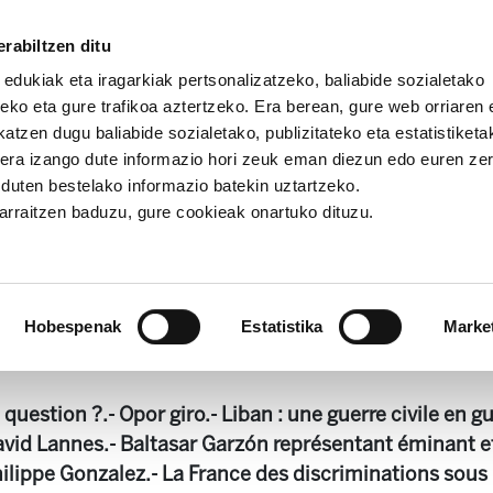
rabiltzen ditu
 edukiak eta iragarkiak pertsonalizatzeko, baliabide sozialetako
eko eta gure trafikoa aztertzeko. Era berean, gure web orriaren e
atzen dugu baliabide sozialetako, publizitateko eta estatistiketa
kera izango dute informazio hori zeuk eman diezun edo euren ze
 Alda!
Enbata + Alda! 2140
u duten bestelako informazio batekin uztartzeko.
jarraitzen baduzu, gure cookieak onartuko dituzu.
Enbata + Alda! 2140
Hobespenak
Estatistika
Marke
31).pdf
2.4 MB
question ?.- Opor giro.- Liban : une guerre civile en gu
David Lannes.- Baltasar Garzón représentant éminant e
Philippe Gonzalez.- La France des discriminations sous 