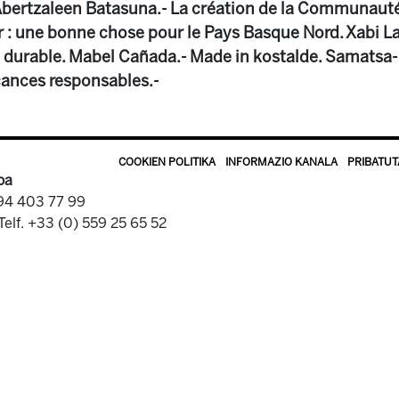
’Abertzaleen Batasuna.- La création de la Communaut
: une bonne chose pour le Pays Basque Nord. Xabi La
 durable. Mabel Cañada.- Made in kostalde. Samatsa- 
acances responsables.-
COOKIEN POLITIKA
INFORMAZIO KANALA
PRIBATUT
oa
 94 403 77 99
Telf. +33 (0) 559 25 65 52