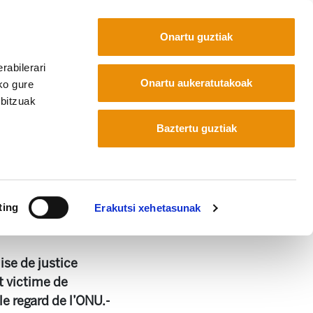
Onartu guztiak
rabilerari
Euskara
Français
Español
Onartu aukeratutakoak
ko gure
rbitzuak
Baztertu guztiak
ting
Erakutsi xehetasunak
ise de justice
t victime de
le regard de l’ONU.-