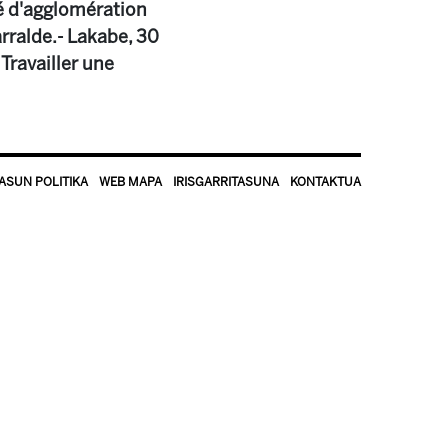
é d'agglomération
rralde.- Lakabe, 30
Travailler une
ASUN POLITIKA
WEB MAPA
IRISGARRITASUNA
KONTAKTUA