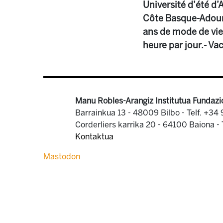
Université d’été d
Côte Basque-Adour 
ans de mode de vie
heure par jour.- V
Manu Robles-Arangiz Institutua Fundazi
Barrainkua 13 - 48009 Bilbo -
Telf. +34
Corderliers karrika 20 - 64100 Baiona -
Kontaktua
Mastodon