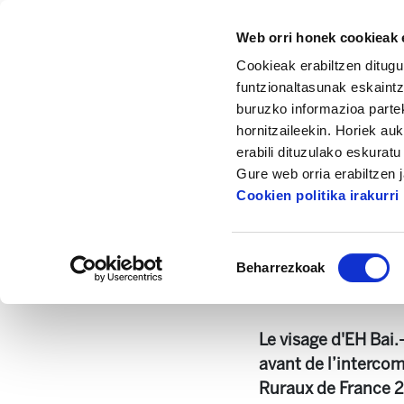
Web orri honek cookieak e
Cookieak erabiltzen ditugu
funtzionaltasunak eskaintz
buruzko informazioa partek
hornitzaileekin. Horiek au
Hasiera
Dokumentazio zentrua
Enbata +
erabili dituzulako eskurat
Gure web orria erabiltzen 
Cookien politika irakurri
Baimena
Beharrezkoak
hautatzea
Enbata-Alda 2164(
Le visage d'EH Bai.
avant de l’interco
Ruraux de France 20