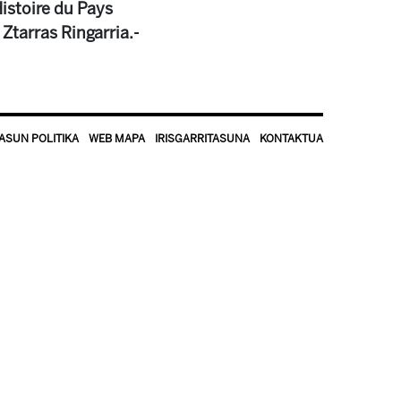
’Histoire du Pays
Ztarras Ringarria.-
ASUN POLITIKA
WEB MAPA
IRISGARRITASUNA
KONTAKTUA