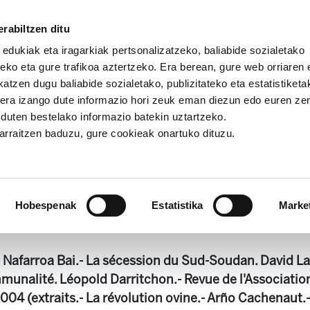
rabiltzen ditu
 edukiak eta iragarkiak pertsonalizatzeko, baliabide sozialetako
eko eta gure trafikoa aztertzeko. Era berean, gure web orriaren e
atzen dugu baliabide sozialetako, publizitateko eta estatistiketa
kera izango dute informazio hori zeuk eman diezun edo euren ze
 Alda!
Enbata + Alda! 2164
u duten bestelako informazio batekin uztartzeko.
jarraitzen baduzu, gure cookieak onartuko dituzu.
Enbata + Alda! 2164
Hobespenak
Estatistika
Marke
255).pdf
2.3 MB
- Nafarroa Bai.- La sécession du Sud-Soudan. David La
mmunalité. Léopold Darritchon.- Revue de l'Associatio
04 (extraits.- La révolution ovine.- Arño Cachenaut.-