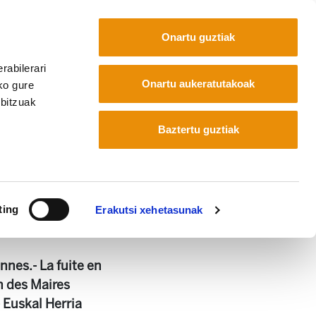
Onartu guztiak
rabilerari
Euskara
Français
Español
Onartu aukeratutakoak
ko gure
rbitzuak
Baztertu guztiak
ting
Erakutsi xehetasunak
nnes.- La fuite en
n des Maires
 Euskal Herria