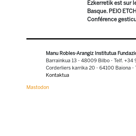
Ezkerretik est sur l
Basque. PEIO ETCHE
Conférence gesticul
Manu Robles-Arangiz Institutua Fundazi
Barrainkua 13 - 48009 Bilbo -
Telf. +34
Corderliers karrika 20 - 64100 Baiona -
Kontaktua
Mastodon