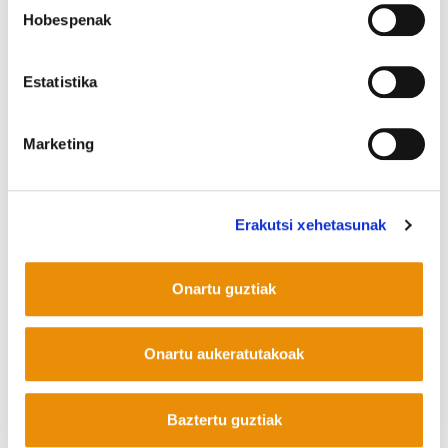
d'été d'euskara. Xabi Larralde: Nouvelle ère
Hobespenak
politique en Pays Basque. ALDA!: Euskal Herria
Zuzenean (EHZ), hitzetik ekintzara! Martine
Estatistika
Bouchet: résister contre Ikea. Asteko fitxa: Vie
associative.
Marketing
COOKIEN POLITIKA
INFORMAZIO KANALA
PRIBATUTASUN POLITIKA
Erakutsi xehetasunak
WEB MAPA
IRISGARRITASUNA
KONTAKTUA
Manu Robles-Arangiz Institutua Fundazioa
Barrainkua 13 - 48009 Bilbo -
Onartu guztiak
Telf. +34 94 403 77 99
Corderliers karrika 20 - 64100 Baiona -
Telf. +33 (0) 559 25 65 52
Onartu aukeratutakoak
Kontaktua
Baztertu guztiak