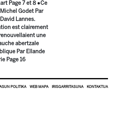
art Page 7 et 8 ●Ce
 Michel Godet Par
 David Lannes.
tion est clairement
 renouvellaient une
auche abertzale
ublique Par Ellande
ie Page 16
ASUN POLITIKA
WEB MAPA
IRISGARRITASUNA
KONTAKTUA