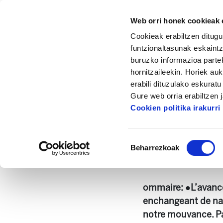
Web orri honek cookieak e
Cookieak erabiltzen ditugu
funtzionaltasunak eskaintz
buruzko informazioa partek
hornitzaileekin. Horiek au
Hasiera
Dokumentazio zentrua
Enbata +
erabili dituzulako eskurat
Gure web orria erabiltzen 
Cookien politika irakurri
Baimena
Beharrezkoak
hautatzea
Enbata 2296 - 201
ommaire: ●L’avancé
enchangeant de na
notre mouvance. Pa