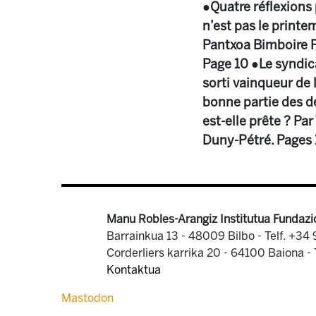
●Quatre réflexions 
n’est pas le print
Pantxoa Bimboire Pa
Page 10 ●Le syndic
sorti vainqueur de 
bonne partie des d
est-elle prête ? Pa
Duny-Pétré. Pages 
Manu Robles-Arangiz Institutua Fundazi
Barrainkua 13 - 48009 Bilbo -
Telf. +34
Corderliers karrika 20 - 64100 Baiona -
Kontaktua
Mastodon