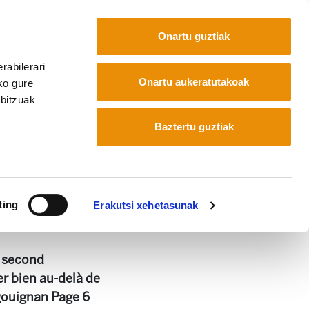
Onartu guztiak
rabilerari
Euskara
Français
Español
Onartu aukeratutakoak
ko gure
rbitzuak
Baztertu guztiak
ting
Erakutsi xehetasunak
u second
 bien au-delà de
gouignan Page 6