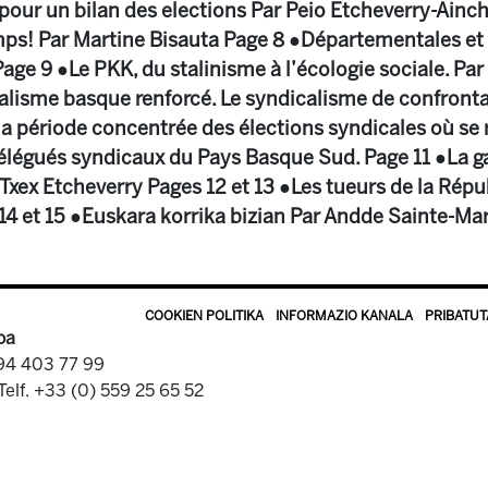
pour un bilan des elections Par Peio Etcheverry-Ainch
emps! Par Martine Bisauta Page 8 ●Départementales et
ge 9 ●Le PKK, du stalinisme à l’écologie sociale. Par
alisme basque renforcé. Le syndicalisme de confronta
la période concentrée des élections syndicales où se
élégués syndicaux du Pays Basque Sud. Page 11 ●La g
r Txex Etcheverry Pages 12 et 13 ●Les tueurs de la Rép
14 et 15 ●Euskara korrika bizian Par Andde Sainte-Mar
COOKIEN POLITIKA
INFORMAZIO KANALA
PRIBATUT
oa
 94 403 77 99
Telf. +33 (0) 559 25 65 52