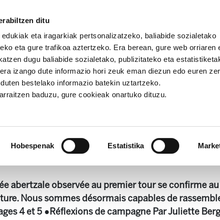
rabiltzen ditu
 edukiak eta iragarkiak pertsonalizatzeko, baliabide sozialetako
eko eta gure trafikoa aztertzeko. Era berean, gure web orriaren e
atzen dugu baliabide sozialetako, publizitateko eta estatistiketa
kera izango dute informazio hori zeuk eman diezun edo euren ze
 Alda!
Enbata + Alda! 2296
u duten bestelako informazio batekin uztartzeko.
jarraitzen baduzu, gure cookieak onartuko dituzu.
Enbata + Alda! 2296
Hobespenak
Estatistika
Marke
5-04-01[1].pdf
2.1 MB
e abertzale observée au premier tour se confirme a
ture. Nous sommes désormais capables de rassembler
ges 4 et 5 ●Réflexions de campagne Par Juliette Ber