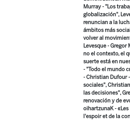
Murray - "Los trab
globalización", Le
renuncian a la luc
ámbitos más social
volver al movimient
Levesque - Gregor M
no el contexto, el 
suerte está en nues
- "Todo el mundo cr
- Christian Dufour 
sociales", Christi
las decisiones", Gr
renovación y de evo
oihartzunaK - «Les 
l'espoir et de la c