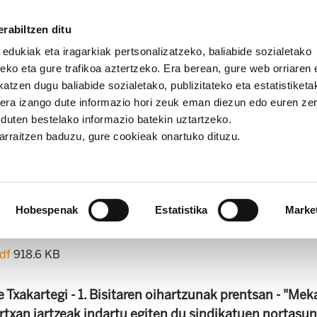
rabiltzen ditu
 edukiak eta iragarkiak pertsonalizatzeko, baliabide sozialetako
eko eta gure trafikoa aztertzeko. Era berean, gure web orriaren e
atzen dugu baliabide sozialetako, publizitateko eta estatistiketa
kera izango dute informazio hori zeuk eman diezun edo euren ze
ografikoak
Gai Monografikoak 30. Bestelako sindikalismo 
u duten bestelako informazio batekin uztartzeko.
jarraitzen baduzu, gure cookieak onartuko dituzu.
 Bestelako sindikalismo bati
kronika.
Hobespenak
Estatistika
Marke
pdf
918.6 KB
e Txakartegi - 1. Bisitaren oihartzunak prentsan - "Me
xan jartzeak indartu egiten du sindikatuen nortasun