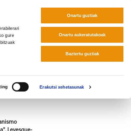
Onartu guztiak
rabilerari
Euskara
Français
Español
Onartu aukeratutakoak
ko gure
rbitzuak
bati buruzko mintegi baten kronika.
Baztertu guztiak
 buruzko mintegi baten
ting
Erakutsi xehetasunak
kanismo
a", Levesque-