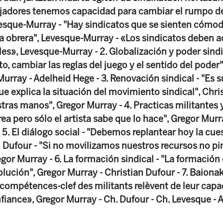
ajadores tenemos capacidad para cambiar el rumpo de
vesque-Murray - "Hay sindicatos que se sienten cómod
ha obrera", Levesque-Murray - «Los sindicatos deben 
es», Levesque-Murray - 2. Globalización y poder sindi
o, cambiar las reglas del juego y el sentido del poder"
urray - Adelheid Hege - 3. Renovación sindical - "Es s
que explica la situación del movimiento sindical", Chri
tras manos", Gregor Murray - 4. Practicas militantes 
ea pero sólo el artista sabe que lo hace", Gregor Mur
- 5. El diálogo social - "Debemos replantear hoy la cue
an Dufour - "Si no movilizamos nuestros recursos no 
egor Murray - 6. La formación sindical - "La formación
lución", Gregor Murray - Christian Dufour - 7. Baiona
compétences-clef des militants relèvent de leur capac
onfiance», Gregor Murray - Ch. Dufour - Ch. Levesque - 