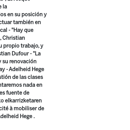
 la
os en su posición y
actuar también en
cal - "Hay que
, Christian
u propio trabajo, y
stian Dufour - "La
y su renovación
ray - Adelheid Hege
stión de las clases
pintaremos nada en
 es fuente de
ko elkarrizketaren
ité à mobiliser de
Adelheid Hege .